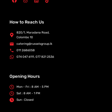
How to Reach Us
820/1, Maradana Road,
Colombo 10
catering@russelsgroup.lk
011 2686058
074 047 6111, 077 821 2536
Opening Hours
Mon - Fri : 8 AM - 5 PM
Sat : 8 AM - 1 PM
Sun : Closed