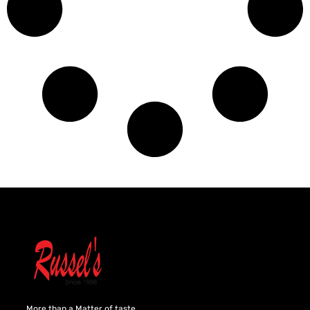
More than a Matter of taste