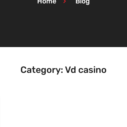
Home
Blog
Category: Vd casino