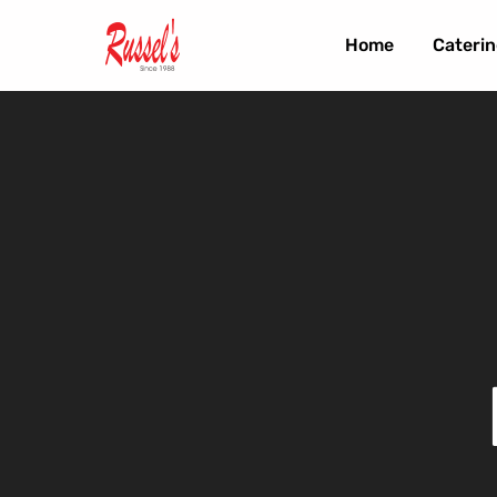
Home
Caterin