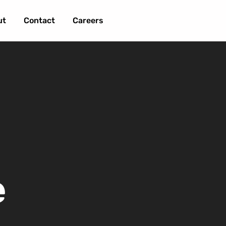
ut
Contact
Careers
e