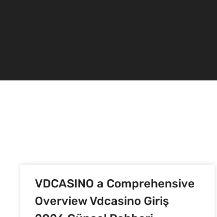
VDCASINO a Comprehensive
Overview Vdcasino Giriş