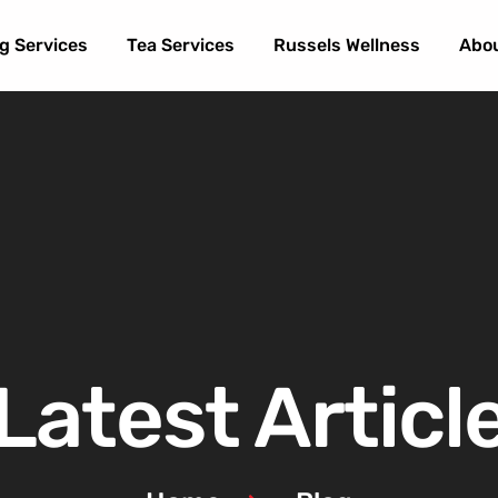
g Services
Tea Services
Russels Wellness
Abo
Latest Articl