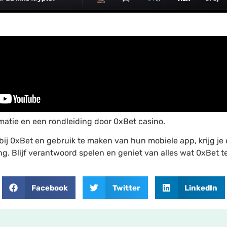
matie en een rondleiding door 0xBet casino.
n bij 0xBet en gebruik te maken van hun mobiele app, krijg j
. Blijf verantwoord spelen en geniet van alles wat 0xBet te
Facebook
Twitter
LinkedIn