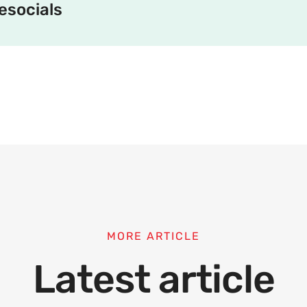
esocials
MORE ARTICLE
Latest article