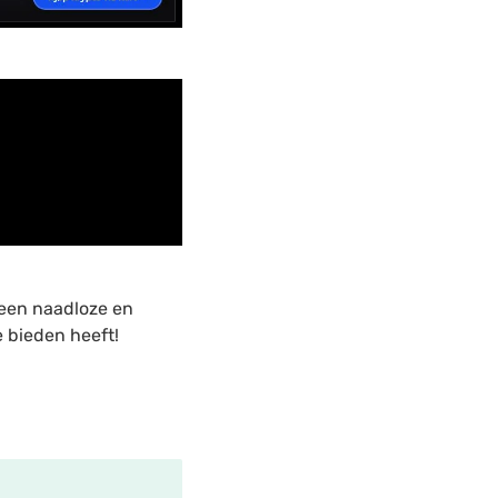
e een naadloze en
 bieden heeft!