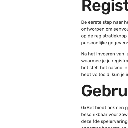
Regist
De eerste stap naar h
ontworpen om eenvoudi
op de registratieknop
persoonlijke gegevens
Na het invoeren van j
waarmee je je registra
het stelt het casino i
hebt voltooid, kun je
Gebru
0xBet biedt ook een g
beschikbaar voor zowe
dezelfde spelervaring