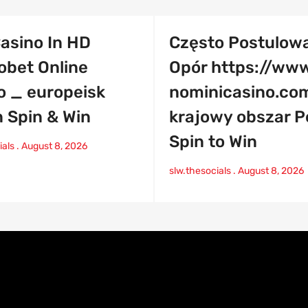
Casino In HD
Często Postulow
obet Online
Opór https://www
o _ europeisk
nominicasino.com
n Spin & Win
krajowy obszar P
Spin to Win
ials
August 8, 2026
slw.thesocials
August 8, 2026