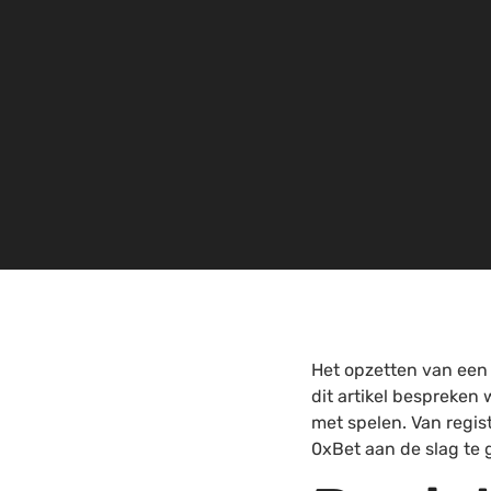
Het opzetten van een a
dit artikel bespreken
met spelen. Van regist
0xBet aan de slag te 