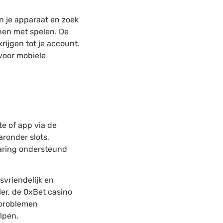
 je apparaat en zoek
nen met spelen. De
rijgen tot je account.
voor mobiele
te of app via de
aronder slots,
rvaring ondersteund
svriendelijk en
ler, de 0xBet casino
 problemen
lpen.