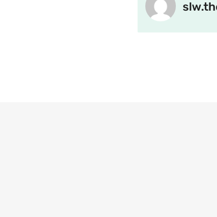
slw.th