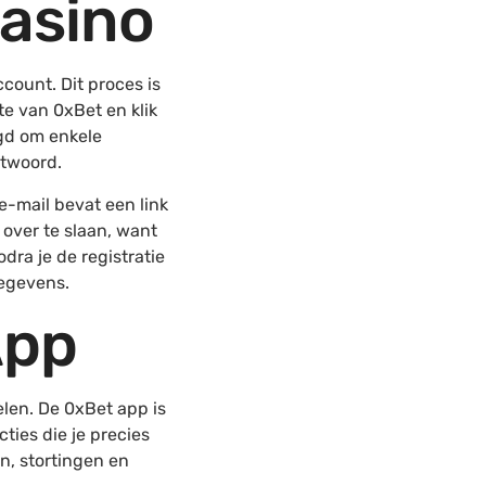
Casino
count. Dit proces is
te van 0xBet en klik
agd om enkele
htwoord.
e-mail bevat een link
 over te slaan, want
dra je de registratie
gegevens.
App
elen. De 0xBet app is
ties die je precies
n, stortingen en