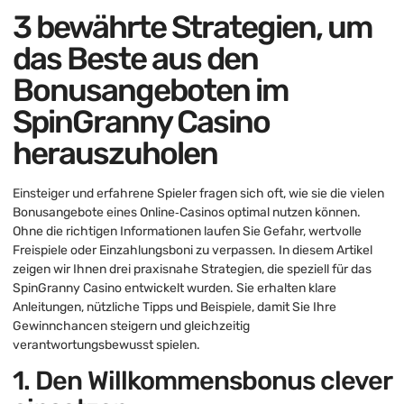
3 bewährte Strategien, um
das Beste aus den
Bonusangeboten im
SpinGranny Casino
herauszuholen
Einsteiger und erfahrene Spieler fragen sich oft, wie sie die vielen
Bonusangebote eines Online‑Casinos optimal nutzen können.
Ohne die richtigen Informationen laufen Sie Gefahr, wertvolle
Freispiele oder Einzahlungsboni zu verpassen. In diesem Artikel
zeigen wir Ihnen drei praxisnahe Strategien, die speziell für das
SpinGranny Casino entwickelt wurden. Sie erhalten klare
Anleitungen, nützliche Tipps und Beispiele, damit Sie Ihre
Gewinnchancen steigern und gleichzeitig
verantwortungsbewusst spielen.
1. Den Willkommensbonus clever