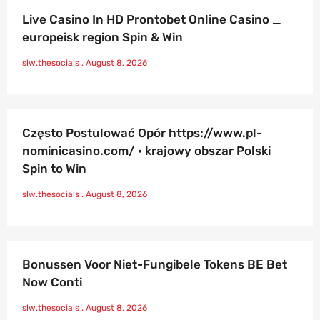
Live Casino In HD Prontobet Online Casino _
europeisk region Spin & Win
slw.thesocials
August 8, 2026
Często Postulować Opór https://www.pl-
nominicasino.com/ · krajowy obszar Polski
Spin to Win
slw.thesocials
August 8, 2026
Bonussen Voor Niet-Fungibele Tokens BE Bet
Now Conti
slw.thesocials
August 8, 2026