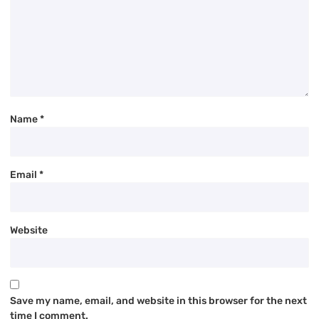
Name
*
Email
*
Website
Save my name, email, and website in this browser for the next
time I comment.