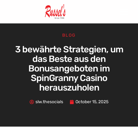
BLOG
3 bewährte Strategien, um
das Beste aus den
Bonusangeboten im
SpinGranny Casino
herauszuholen
slw.thesocials
October 15, 2025