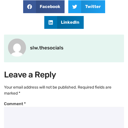
Facebook
Twitter
LinkedIn
slw.thesocials
Leave a Reply
Your email address will not be published.
Required fields are
marked
*
Comment
*