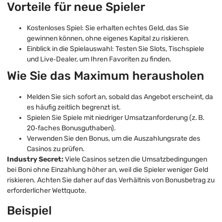
Vorteile für neue Spieler
Kostenloses Spiel: Sie erhalten echtes Geld, das Sie
gewinnen können, ohne eigenes Kapital zu riskieren.
Einblick in die Spielauswahl: Testen Sie Slots, Tischspiele
und Live‑Dealer, um Ihren Favoriten zu finden.
Wie Sie das Maximum herausholen
Melden Sie sich sofort an, sobald das Angebot erscheint, da
es häufig zeitlich begrenzt ist.
Spielen Sie Spiele mit niedriger Umsatzanforderung (z. B.
20‑faches Bonusguthaben).
Verwenden Sie den Bonus, um die Auszahlungsrate des
Casinos zu prüfen.
Industry Secret:
Viele Casinos setzen die Umsatzbedingungen
bei Boni ohne Einzahlung höher an, weil die Spieler weniger Geld
riskieren. Achten Sie daher auf das Verhältnis von Bonusbetrag zu
erforderlicher Wettquote.
Beispiel