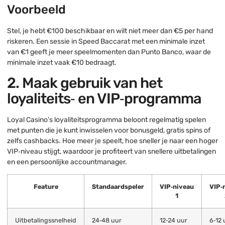
Voorbeeld
Stel, je hebt €100 beschikbaar en wilt niet meer dan €5 per hand
riskeren. Een sessie in Speed Baccarat met een minimale inzet
van €1 geeft je meer speelmomenten dan Punto Banco, waar de
minimale inzet vaak €10 bedraagt.
2. Maak gebruik van het
loyaliteits‑ en VIP‑programma
Loyal Casino’s loyaliteitsprogramma beloont regelmatig spelen
met punten die je kunt inwisselen voor bonusgeld, gratis spins of
zelfs cashbacks. Hoe meer je speelt, hoe sneller je naar een hoger
VIP‑niveau stijgt, waardoor je profiteert van snellere uitbetalingen
en een persoonlijke accountmanager.
Feature
Standaardspeler
VIP‑niveau
VIP‑
1
Uitbetalingssnelheid
24‑48 uur
12‑24 uur
6‑12 