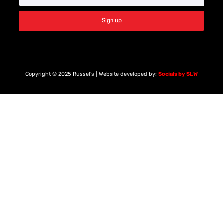
Sign up
Copyright © 2025 Russel's | Website developed by:
Socials by SLW