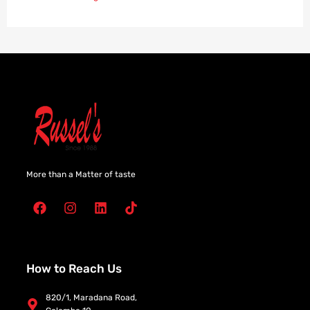
More than a Matter of taste
How to Reach Us
820/1, Maradana Road,