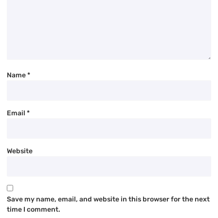
Name
*
Email
*
Website
Save my name, email, and website in this browser for the next
time I comment.