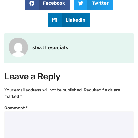
Facebook
Twitter
LinkedIn
slw.thesocials
Leave a Reply
Your email address will not be published.
Required fields are
marked
*
Comment
*