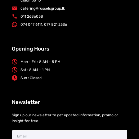
Colombo 10
catering@russelsgroup.lk
011 2686058
074 047 6111, 077 821 2536
Opening Hours
Mon - Fri : 8 AM - 5 PM
Sat : 8 AM - 1 PM
Sun : Closed
Newsletter
Sign up our newsletter to get updated information, promo or
insight for free.