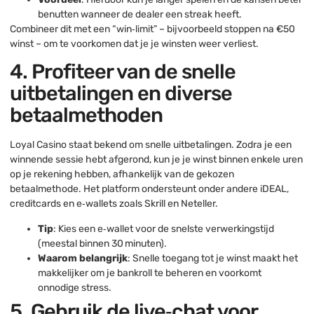
benutten wanneer de dealer een streak heeft.
Combineer dit met een “win‑limit” – bijvoorbeeld stoppen na €50
winst – om te voorkomen dat je je winsten weer verliest.
4. Profiteer van de snelle
uitbetalingen en diverse
betaalmethoden
Loyal Casino staat bekend om snelle uitbetalingen. Zodra je een
winnende sessie hebt afgerond, kun je je winst binnen enkele uren
op je rekening hebben, afhankelijk van de gekozen
betaalmethode. Het platform ondersteunt onder andere iDEAL,
creditcards en e‑wallets zoals Skrill en Neteller.
Tip
: Kies een e‑wallet voor de snelste verwerkingstijd
(meestal binnen 30 minuten).
Waarom belangrijk
: Snelle toegang tot je winst maakt het
makkelijker om je bankroll te beheren en voorkomt
onnodige stress.
5. Gebruik de live‑chat voor