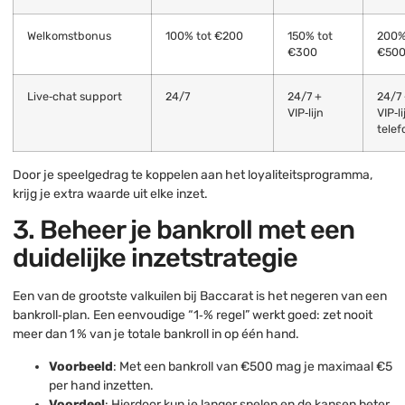
Welkomstbonus
100% tot €200
150% tot
200%
€300
€50
Live‑chat support
24/7
24/7 +
24/7
VIP‑lijn
VIP‑li
telef
Door je speelgedrag te koppelen aan het loyaliteitsprogramma,
krijg je extra waarde uit elke inzet.
3. Beheer je bankroll met een
duidelijke inzetstrategie
Een van de grootste valkuilen bij Baccarat is het negeren van een
bankroll‑plan. Een eenvoudige “1‑% regel” werkt goed: zet nooit
meer dan 1 % van je totale bankroll in op één hand.
Voorbeeld
: Met een bankroll van €500 mag je maximaal €5
per hand inzetten.
Voordeel
: Hierdoor kun je langer spelen en de kansen beter