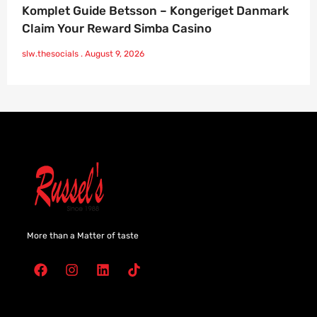
Komplet Guide Betsson – Kongeriget Danmark
Claim Your Reward Simba Casino
slw.thesocials
August 9, 2026
More than a Matter of taste