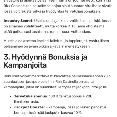
sivustolle ja aloittaa pelaamisen. Tämä on juuri se hetki, kun linkki
Rizk Casino
tulee paikalle: se ohjaa sinut suoraan viralliselle sivulle,
jossa voit rekisteröityä ja hyödyntää tervetuliaisbonuksen.
Industry Secret:
Usein suurin jackpot-voitto tulee pelistä, jossa
on alhainen volatiliteetti, mutta korkea RTP. Tämä yhdistelmä
pitää pelikassasi tasaisena, kunnes suuri voitto iskee.
Muista aina asettaa itsellesi talletus- ja tappiorajat. Vastuullinen
pelaaminen on avain pitkän aikavälin menestykseen.
3. Hyödynnä Bonuksia ja
Kampanjoita
Bonukset voivat merkittävästi kasvattaa pelikassaasi ennen kuin
suuntaat sen jackpot-peleihin. Rizk Casinolla on useita
kampanjoita, jotka on suunniteltu erityisesti jackpot-intoilijoille.
Tervetuliaisbonus
: 100 % talletusbonus + 200
ilmaiskierrosta.
Jackpot Booster
– kampanja, jossa jokainen panostus
bonuspelissä lisää jackpotin kasvua 10 %.