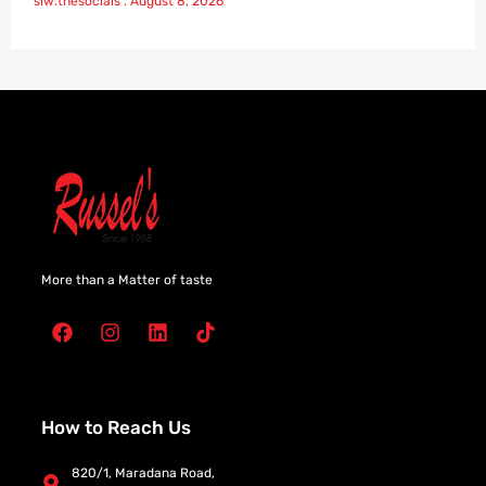
slw.thesocials
August 8, 2026
More than a Matter of taste
How to Reach Us
820/1, Maradana Road,