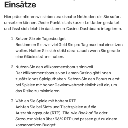
Einsätze
Hier präsentieren wir sieben praxisnahe Methoden, die Sie sofort
umsetzen können. Jeder Punkt ist als kurzer Leitfaden gestaltet
und lässt sich leicht in das Lemon‑Casino‑Dashboard integrieren.
Setzen Sie ein Tagesbudget
Bestimmen Sie, wie viel Geld Sie pro Tag maximal einsetzen
wollen. Halten Sie sich strikt daran, auch wenn Sie gerade
eine Glückssträhne haben.
Nutzen Sie den Willkommensbonus sinnvoll
Der Willkommensbonus von Lemon Casino gibt Ihnen
zusätzliches Spielguthaben. Setzen Sie den Bonus zuerst
bei Spielen mit hoher Gewinnwahrscheinlichkeit ein, um
das Risiko zu minimieren.
Wählen Sie Spiele mit hohem RTP
Achten Sie bei Slots und Tischspielen auf die
Auszahlungsquote (RTP). Titel wie
Book of Ra
oder
Starburst
bieten über 96 % RTP und passen gut zu einem
konservativen Budget.