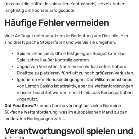
(maximal die Hälfte des aktuellen Kontostands) setzen, haben
langfristig die höchste Erfolgsquote.
Häufige Fehler vermeiden
Viele Anfänger unterschätzen die Bedeutung von Disziplin. Hier
sind drei typische Stolperfallen und wie Sie sie umgehen:
Spielen ohne Limit: Ohne festgelegtes Budget kann das
Spiel schnell außer Kontrolle geraten.
Jagen von Verlusten: Nach einem Verlust sofort höhere
Einsätze zu platzieren, führt oft zu noch größeren Verlusten.
Ignorieren von Bonusbedingungen: Der Willkommensbonus
von Lemon Casino ist attraktiv, aber die Wettanforderungen
müssen beachtet werden, sonst bleibt das Bonusguthaben
ungenutzt.
Did You Know?
Lemon Casino verlangt bei vielen Boni eine
30‑fache Wettanforderung, was im europäischen Markt zu den
moderaten Bedingungen zählt.
Verantwortungsvoll spielen und