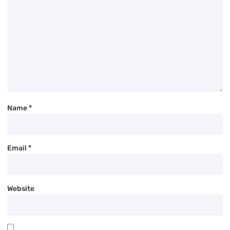
Name
*
Email
*
Website