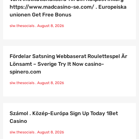
https://www.madcasino-se.com/ . Europeiska
unionen Get Free Bonus
slw.thesocials
August 8, 2026
Fördelar Satsning Webbaserat Roulettespel Är
Lönsamt – Sverige Try It Now casino-
spinero.com
slw.thesocials
August 8, 2026
Számol . Közép-Európa Sign Up Today 1Bet
Casino
slw.thesocials
August 8, 2026