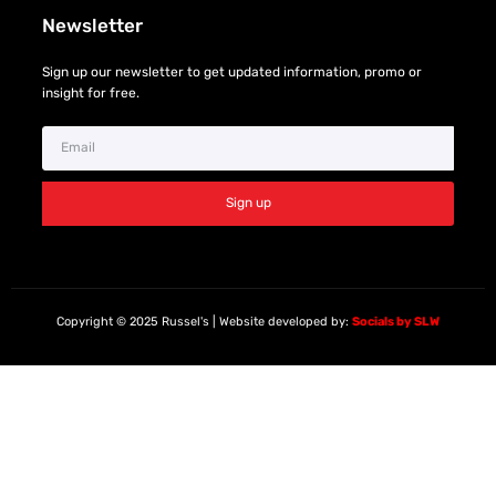
Newsletter
Sign up our newsletter to get updated information, promo or
insight for free.
Sign up
Copyright © 2025 Russel's | Website developed by:
Socials by SLW