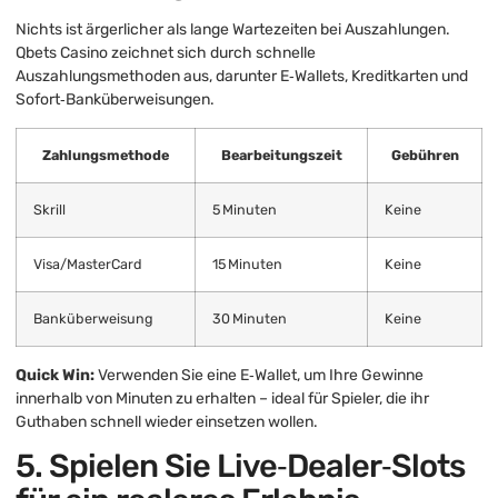
Nichts ist ärgerlicher als lange Wartezeiten bei Auszahlungen.
Qbets Casino zeichnet sich durch schnelle
Auszahlungsmethoden aus, darunter E‑Wallets, Kreditkarten und
Sofort‑Banküberweisungen.
Zahlungsmethode
Bearbeitungszeit
Gebühren
Skrill
5 Minuten
Keine
Visa/MasterCard
15 Minuten
Keine
Banküberweisung
30 Minuten
Keine
Quick Win:
Verwenden Sie eine E‑Wallet, um Ihre Gewinne
innerhalb von Minuten zu erhalten – ideal für Spieler, die ihr
Guthaben schnell wieder einsetzen wollen.
5. Spielen Sie Live‑Dealer‑Slots