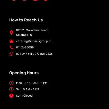
How to Reach Us
820/1, Maradana Road,
Colombo 10
catering@russelsgroup.lk
011 2686058
074 047 6111, 077 821 2536
Opening Hours
Mon - Fri : 8 AM - 5 PM
Sat : 8 AM - 1 PM
Sun : Closed