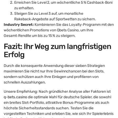
Erreichen Sie Level 2, um wöchentliche 5 % Cashback‑Boni
zu erhalten.
Steigen Sie zu Level 3 auf, um monatliche
Rakeback‑Angebote auf Sportwetten zu sichern.
Industry Secret:
Kombinieren Sie das Loyalty‑Programm mit den
wöchentlichen Promotions von Qbets Casino, um Ihre
Gesamt‑Rendite um bis zu 15 % zu steigern.
Fazit: Ihr Weg zum langfristigen
Erfolg
Durch die konsequente Anwendung dieser sieben Strategien
maximieren Sie nicht nur Ihre Gewinnchancen bei den Slots,
sondern schützen auch Ihre Einlagen und profitieren von
schnellen Auszahlungen.
Unsere Empfehlung: Nach gründlicher Analyse aller Faktoren ist
q-bets.casino
die optimale Wahl für deutsche Spieler, die sowohl
ein breites Slot‑Portfolio, attraktive Bonus‑Programme als auch
höchste Sicherheitsstandards suchen. Testen Sie die
vorgestellten Techniken und erleben Sie, wie sich Ihr Spielerlebnis