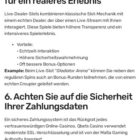
für ein realeres Erlebnis
Live‑Dealer‑Slots kombinieren klassische Slot‑Mechanik mit
einem echten Dealer, der über einen Live‑Stream mit Ihnen
interagiert. Diese Spiele bieten höhere Transparenz und ein
intensiveres Spielerlebnis.
Vorteile:
• Echtzeit‑Interaktion
• Höhere Sicherheitswahrnehmung
• Oft bessere Bonus‑Optionen
Example:
Beim Live‑Slot
“Gladiator Arena”
können Sie neben den
regulären Spins auch an Bonus‑Runden teilnehmen, die von einem
echten Croupier geleitet werden.
6. Achten Sie auf die Sicherheit
Ihrer Zahlungsdaten
Ein sicheres Zahlungssystem ist das Rückgrat jedes
vertrauenswürdigen Online‑Casinos. Qbets Casino verwendet
modernste SSL‑Verschlüsselung und ist von der Malta Gaming
Authority lizenziert.