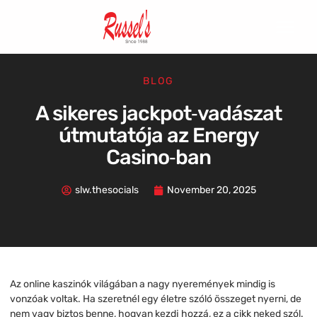
BLOG
A sikeres jackpot‑vadászat
útmutatója az Energy
Casino‑ban
slw.thesocials
November 20, 2025
Az online kaszinók világában a nagy nyeremények mindig is
vonzóak voltak. Ha szeretnél egy életre szóló összeget nyerni, de
nem vagy biztos benne, hogyan kezdj hozzá, ez a cikk neked szól.