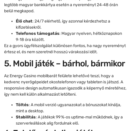
legtöbb magyar bankkártya esetén a nyereményt 24‑48 órán
belül megkapod.
Élő chat
: 24/7 elérhető, így azonnal kérdezhetsz a
kifizetésekről.
Telefonos támogatás
: Magyar nyelven, hétköznapokon
9‑18 óra között.
Ez a gyors ügyfélszolgálat különösen fontos, ha nagy nyereményt
értesz el, és nem szeretnél hosszú várakozási időt.
5. Mobil játék – bárhol, bármikor
Az Energy Casino mobilbarát felülete lehetővé teszi, hogy a
kedvenc nyerőgépeidet okostelefonon vagy tableten is játszd. A
responsive design automatikusan igazodik a képernyő méretéhez,
így nem kell külön alkalmazást letölteni.
Töltés
: A mobil verzió ugyanazokat a bónuszokat kínálja,
mint a desktop.
Stabilitás
: A játékok 99 %‑os uptime‑mal működnek, így a
szerverleállások alig fordulnak elő.