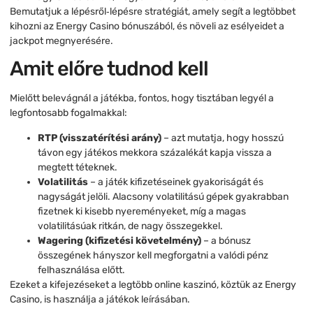
Bemutatjuk a lépésről‑lépésre stratégiát, amely segít a legtöbbet
kihozni az Energy Casino bónuszából, és növeli az esélyeidet a
jackpot megnyerésére.
Amit előre tudnod kell
Mielőtt belevágnál a játékba, fontos, hogy tisztában legyél a
legfontosabb fogalmakkal:
RTP (visszatérítési arány)
– azt mutatja, hogy hosszú
távon egy játékos mekkora százalékát kapja vissza a
megtett téteknek.
Volatilitás
– a játék kifizetéseinek gyakoriságát és
nagyságát jelöli. Alacsony volatilitású gépek gyakrabban
fizetnek ki kisebb nyereményeket, míg a magas
volatilitásúak ritkán, de nagy összegekkel.
Wagering (kifizetési követelmény)
– a bónusz
összegének hányszor kell megforgatni a valódi pénz
felhasználása előtt.
Ezeket a kifejezéseket a legtöbb online kaszinó, köztük az Energy
Casino, is használja a játékok leírásában.