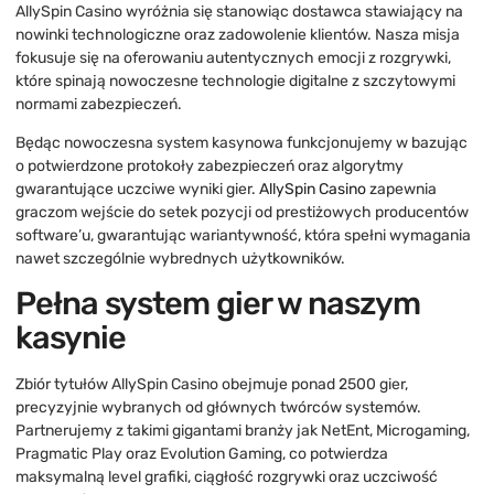
AllySpin Casino wyróżnia się stanowiąc dostawca stawiający na
nowinki technologiczne oraz zadowolenie klientów. Nasza misja
fokusuje się na oferowaniu autentycznych emocji z rozgrywki,
które spinają nowoczesne technologie digitalne z szczytowymi
normami zabezpieczeń.
Będąc nowoczesna system kasynowa funkcjonujemy w bazując
o potwierdzone protokoły zabezpieczeń oraz algorytmy
gwarantujące uczciwe wyniki gier.
AllySpin Casino
zapewnia
graczom wejście do setek pozycji od prestiżowych producentów
software’u, gwarantując wariantywność, która spełni wymagania
nawet szczególnie wybrednych użytkowników.
Pełna system gier w naszym
kasynie
Zbiór tytułów AllySpin Casino obejmuje ponad 2500 gier,
precyzyjnie wybranych od głównych twórców systemów.
Partnerujemy z takimi gigantami branży jak NetEnt, Microgaming,
Pragmatic Play oraz Evolution Gaming, co potwierdza
maksymalną level grafiki, ciągłość rozgrywki oraz uczciwość