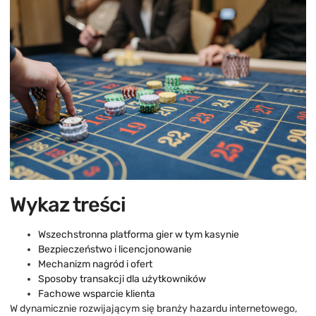
Wykaz treści
Wszechstronna platforma gier w tym kasynie
Bezpieczeństwo i licencjonowanie
Mechanizm nagród i ofert
Sposoby transakcji dla użytkowników
Fachowe wsparcie klienta
W dynamicznie rozwijającym się branży hazardu internetowego,