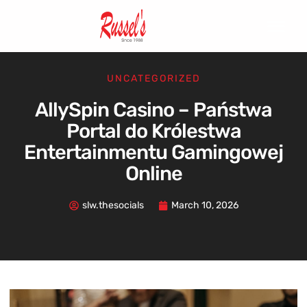
UNCATEGORIZED
AllySpin Casino – Państwa
Portal do Królestwa
Entertainmentu Gamingowej
Online
slw.thesocials
March 10, 2026