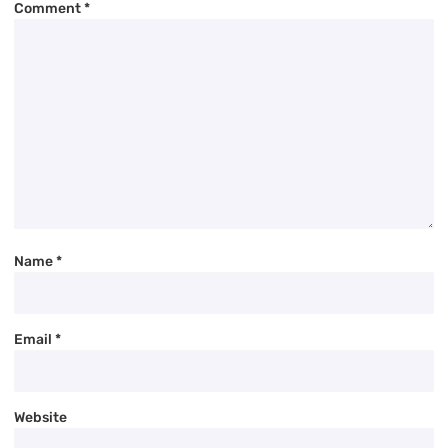
Comment
*
Name
*
Email
*
Website