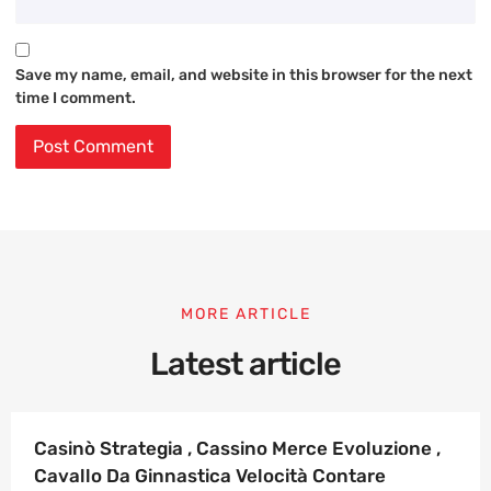
Save my name, email, and website in this browser for the next
time I comment.
MORE ARTICLE
Latest article
Casinò Strategia , Cassino Merce Evoluzione ,
Cavallo Da Ginnastica Velocità Contare