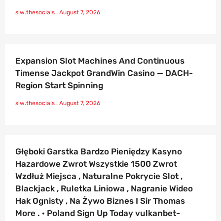
slw.thesocials
August 7, 2026
Expansion Slot Machines And Continuous
Timense Jackpot GrandWin Casino — DACH-
Region Start Spinning
slw.thesocials
August 7, 2026
Głęboki Garstka Bardzo Pieniędzy Kasyno
Hazardowe Zwrot Wszystkie 1500 Zwrot
Wzdłuż Miejsca , Naturalne Pokrycie Slot ,
Blackjack , Ruletka Liniowa , Nagranie Wideo
Hak Ognisty , Na Żywo Biznes I Sir Thomas
More . · Poland Sign Up Today vulkanbet-