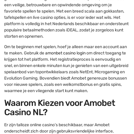
een veilige, betrouwbare en opwindende omgeving om je
favoriete spellen te spelen. Met een breed scala aan gokkasten,
tafelspellen en live casino opties, is er voor ieder wat wils. Het
platform is volledig in het Nederlands beschikbaar en ondersteunt
populaire betaalmethoden zoals iDEAL, zodat je zorgeloos kunt
storten en opnemen.
Om te beginnen met spelen, hoef je alleen maar een account aan
te maken. Gebruik de
amonbet casino login
om direct toegang te
krijgen tot het platform. Het registratieproces is eenvoudig en
snel, en binnen enkele minuten kun je genieten van een uitgebreid
spelaanbod van topontwikkelaars zoals NetEnt, Microgaming en
Evolution Gaming. Bovendien biedt Amobet genereuze bonussen
voor nieuwe spelers, zoals een welkomstbonus en gratis spins,
waarmee je een vliegende start kunt maken.
Waarom Kiezen voor Amobet
Casino NL?
Er zijn talloze online casino’s beschikbaar, maar Amobet
onderscheidt zich door zijn gebruiksvriendelijke interface,