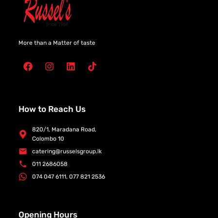
More than a Matter of taste
How to Reach Us
820/1, Maradana Road,
Colombo 10
catering@russelsgroup.lk
011 2686058
074 047 6111, 077 821 2536
Opening Hours