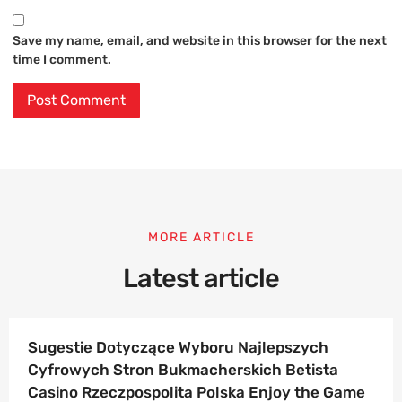
Save my name, email, and website in this browser for the next
time I comment.
MORE ARTICLE
Latest article
Sugestie Dotyczące Wyboru Najlepszych
Cyfrowych Stron Bukmacherskich Betista
Casino Rzeczpospolita Polska Enjoy the Game