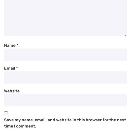
Name
*
Email
*
Website
Save my name, email, and website in this browser for the next
time I comment.