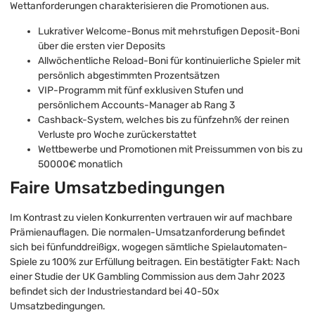
Wettanforderungen charakterisieren die Promotionen aus.
Lukrativer Welcome-Bonus mit mehrstufigen Deposit-Boni
über die ersten vier Deposits
Allwöchentliche Reload-Boni für kontinuierliche Spieler mit
persönlich abgestimmten Prozentsätzen
VIP-Programm mit fünf exklusiven Stufen und
persönlichem Accounts-Manager ab Rang 3
Cashback-System, welches bis zu fünfzehn% der reinen
Verluste pro Woche zurückerstattet
Wettbewerbe und Promotionen mit Preissummen von bis zu
50000€ monatlich
Faire Umsatzbedingungen
Im Kontrast zu vielen Konkurrenten vertrauen wir auf machbare
Prämienauflagen. Die normalen-Umsatzanforderung befindet
sich bei fünfunddreißigx, wogegen sämtliche Spielautomaten-
Spiele zu 100% zur Erfüllung beitragen. Ein bestätigter Fakt: Nach
einer Studie der UK Gambling Commission aus dem Jahr 2023
befindet sich der Industriestandard bei 40-50x
Umsatzbedingungen.