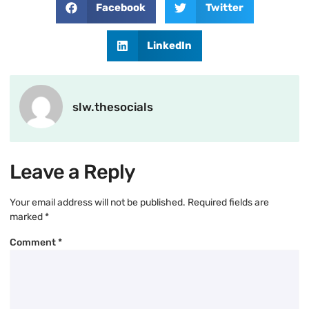
Facebook
Twitter
LinkedIn
slw.thesocials
Leave a Reply
Your email address will not be published.
Required fields are
marked
*
Comment
*