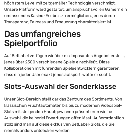
höchstem Level mit zeitgemäßer Technologie verschmilzt.
Unsere Platform ward gestaltet, um anspruchsvollen Gamern ein
umfassendes Kasino-Erlebnis zu ermöglichen, jenes durch
Transparenz, Fairness und Erneuerung charakterisiert ist.
Das umfangreiches
Spielportfolio
Auf BetLabel verfügen wir über ein imposantes Angebot erstellt,
jenes über 2500 verschiedene Spiele einschließt. Diese
Kollaborationen mit führenden Spieleentwicklern garantieren,
dass ein jeder User exakt jenes aufspürt, wofür er sucht.
Slots-Auswahl der Sonderklasse
Unser Slot-Bereich stellt dar das Zentrum des Sortiments. Von
klassischen Fruchtautomaten bis bis zu modernen Videospiel-
Slots mit steigenden Hauptgewinnen präsentieren wir ‘ne
Auswahl, die keinerlei Erwartungen offen lässt. Außerordentlich
stolz sind man auf diese exklusiven BetLabel-Slots, die Sie
niemals anders entdecken werden.