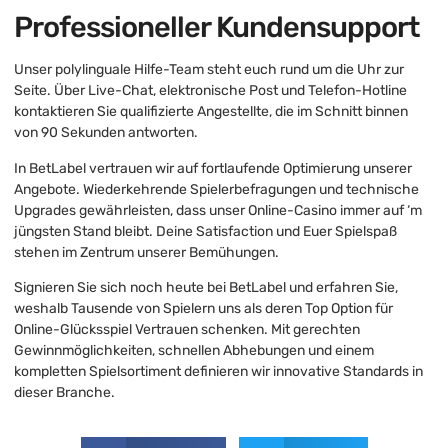
Professioneller Kundensupport
Unser polylinguale Hilfe-Team steht euch rund um die Uhr zur
Seite. Über Live-Chat, elektronische Post und Telefon-Hotline
kontaktieren Sie qualifizierte Angestellte, die im Schnitt binnen
von 90 Sekunden antworten.
In BetLabel vertrauen wir auf fortlaufende Optimierung unserer
Angebote. Wiederkehrende Spielerbefragungen und technische
Upgrades gewährleisten, dass unser Online-Casino immer auf ‘m
jüngsten Stand bleibt. Deine Satisfaction und Euer Spielspaß
stehen im Zentrum unserer Bemühungen.
Signieren Sie sich noch heute bei BetLabel und erfahren Sie,
weshalb Tausende von Spielern uns als deren Top Option für
Online-Glücksspiel Vertrauen schenken. Mit gerechten
Gewinnmöglichkeiten, schnellen Abhebungen und einem
kompletten Spielsortiment definieren wir innovative Standards in
dieser Branche.