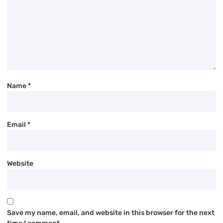
Name
*
Email
*
Website
Save my name, email, and website in this browser for the next