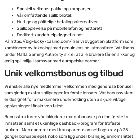
Spesiell velkomstpakke og kampanjer
Vår omfattende spillbibliotek
Hurtige og pålitelige betalingsalternativer
Spillopplevelse på mobiltelefon og nettbrett
Dedikert kundehjelp døgnet rundt
På
https://big-lucky-casino.com/
har vi bygget en plattform som
kombinerer ny teknologi med genuin casino-atmosfære. Vår lisens
under Malta Gaming Authority sikrer at alle brukere får en sikker og
ærlig spillmiljø i samsvar med europeiske normer.
Unik velkomstbonus og tilbud
Vi ønsker alle nye medlemmer velkommen med generøse bonuser
som gir deg ekstra spillpenger fra første innsats. Vår bonussystem
er designet for å maksimere underholding uten å skjule viktige
opplysninger i finskriven tekst.
Bonusstrukturen vår inkluderer matchbonuser på dine første tre
innsatser, samt et ukentlige cashback-program for trofaste
brukere. Man opererer med transparente omsettingskrav på 35
gonger bonusbeløpet, noko som ligg under bransjegjennomsnittet