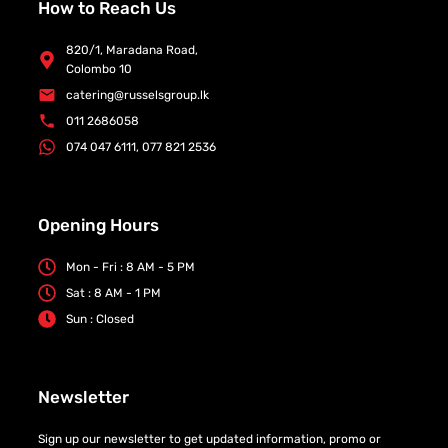
How to Reach Us
820/1, Maradana Road,
Colombo 10
catering@russelsgroup.lk
011 2686058
074 047 6111, 077 821 2536
Opening Hours
Mon - Fri : 8 AM - 5 PM
Sat : 8 AM - 1 PM
Sun : Closed
Newsletter
Sign up our newsletter to get updated information, promo or