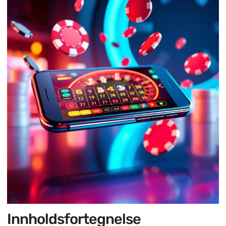
Innholdsfortegnelse