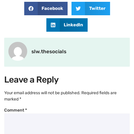
Facebook
Twitter
LinkedIn
slw.thesocials
Leave a Reply
Your email address will not be published.
Required fields are
marked
*
Comment
*