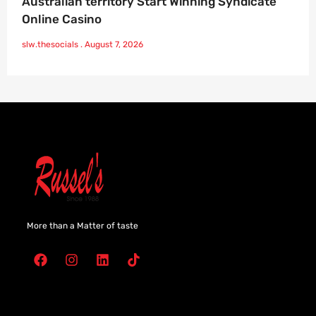
Australian territory Start Winning Syndicate
Online Casino
slw.thesocials
August 7, 2026
More than a Matter of taste