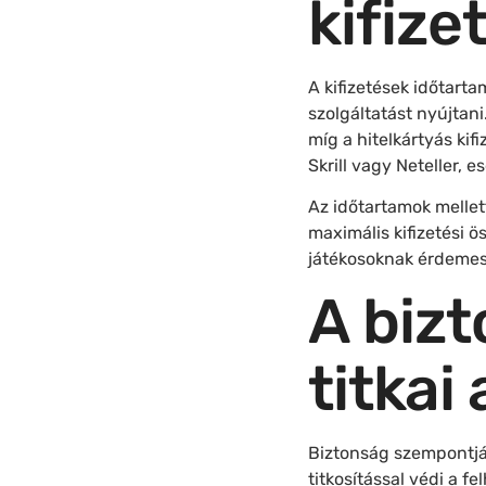
kifiz
A kifizetések időtart
szolgáltatást nyújtan
míg a hitelkártyás ki
Skrill vagy Neteller, e
Az időtartamok mellett
maximális kifizetési 
játékosoknak érdemes 
A bizt
titkai
Biztonság szempontjá
titkosítással védi a f