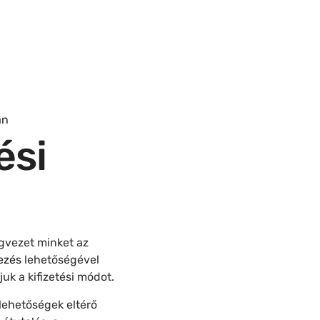
an
ési
igvezet minket az
ezés
lehetőségével
uk a kifizetési módot.
 lehetőségek eltérő