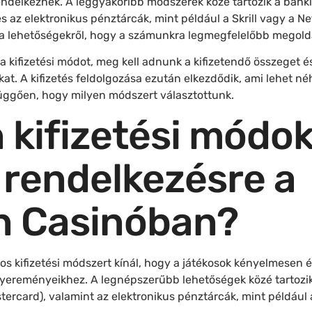
rendelkeznek. A leggyakoribb módszerek közé tartozik a banki 
 és az elektronikus pénztárcák, mint például a Skrill vagy a N
 a lehetőségekről, hogy a számunkra legmegfelelőbb megold
 a kifizetési módot, meg kell adnunk a kifizetendő összeget 
at. A kifizetés feldolgozása ezután elkezdődik, ami lehet n
függően, hogy milyen módszert választottunk.
 kifizetési módo
 rendelkezésre a
 Casinóban?
 kifizetési módszert kínál, hogy a játékosok kényelmesen 
ereményeikhez. A legnépszerűbb lehetőségek közé tartozik 
stercard), valamint az elektronikus pénztárcák, mint például a 