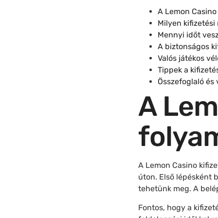
A Lemon Casino k
Milyen kifizeté
Mennyi időt ves
A biztonságos ki
Valós játékos vé
Tippek a kifizet
Összefoglaló és
A Lemo
folyam
A Lemon Casino kifize
úton. Első lépésként b
tehetünk meg. A belép
Fontos, hogy a kifize