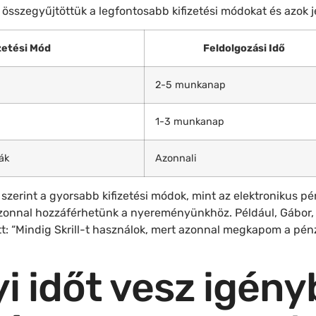
 összegyűjtöttük a legfontosabb kifizetési módokat és azok j
zetési Mód
Feldolgozási Idő
2-5 munkanap
1-3 munkanap
ák
Azonnali
zerint a gyorsabb kifizetési módok, mint az elektronikus pé
zonnal hozzáférhetünk a nyereményünkhöz. Például, Gábor,
ott: “Mindig Skrill-t használok, mert azonnal megkapom a pé
 időt vesz igény