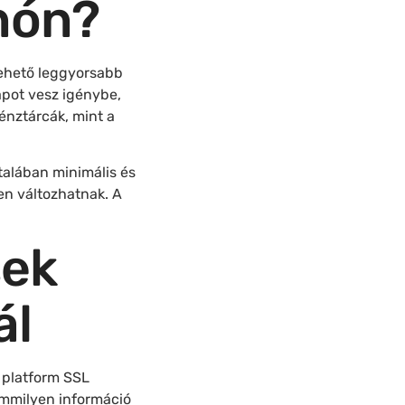
nón?
lehető leggyorsabb
apot vesz igénybe,
énztárcák, mint a
ltalában minimális és
en változhatnak. A
sek
ál
 platform SSL
semmilyen információ