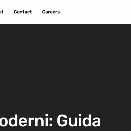
ut
Contact
Careers
oderni: Guida