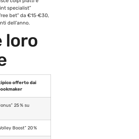
ce colpi piatti e
int specialist”
 free bet” da €15‑€30,
ti dell’anno.
 loro
e
ipico offerto dai
bookmaker
Bonus” 25 % su
olley Boost” 20 %