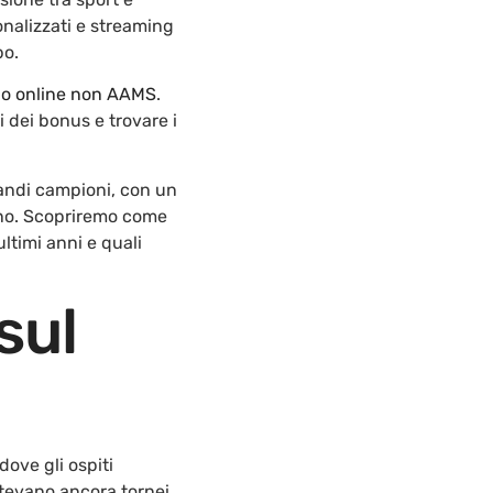
onalizzati e streaming
po.
no online non AAMS
.
i dei bonus e trovare i
randi campioni, con un
nno. Scopriremo come
ltimi anni e quali
sul
dove gli ospiti
tevano ancora tornei