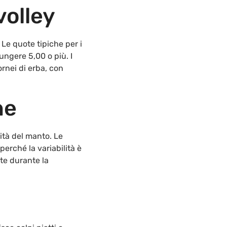
volley
Le quote tipiche per i
ungere 5,00 o più. I
rnei di erba, con
ne
sità del manto. Le
perché la variabilità è
te durante la