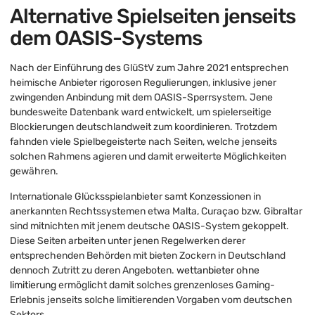
Alternative Spielseiten jenseits
dem OASIS-Systems
Nach der Einführung des GlüStV zum Jahre 2021 entsprechen
heimische Anbieter rigorosen Regulierungen, inklusive jener
zwingenden Anbindung mit dem OASIS-Sperrsystem. Jene
bundesweite Datenbank ward entwickelt, um spielerseitige
Blockierungen deutschlandweit zum koordinieren. Trotzdem
fahnden viele Spielbegeisterte nach Seiten, welche jenseits
solchen Rahmens agieren und damit erweiterte Möglichkeiten
gewähren.
Internationale Glücksspielanbieter samt Konzessionen in
anerkannten Rechtssystemen etwa Malta, Curaçao bzw. Gibraltar
sind mitnichten mit jenem deutsche OASIS-System gekoppelt.
Diese Seiten arbeiten unter jenen Regelwerken derer
entsprechenden Behörden mit bieten Zockern in Deutschland
dennoch Zutritt zu deren Angeboten.
wettanbieter ohne
limitierung
ermöglicht damit solches grenzenloses Gaming-
Erlebnis jenseits solche limitierenden Vorgaben vom deutschen
Sektors.