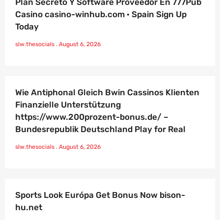
Plan Secreto Y Software Proveedor En 777Pub
Casino casino-winhub.com · Spain Sign Up
Today
slw.thesocials
August 6, 2026
Wie Antiphonal Gleich Bwin Cassinos Klienten
Finanzielle Unterstützung
https://www.200prozent-bonus.de/ –
Bundesrepublik Deutschland Play for Real
slw.thesocials
August 6, 2026
Sports Look Európa Get Bonus Now bison-
hu.net