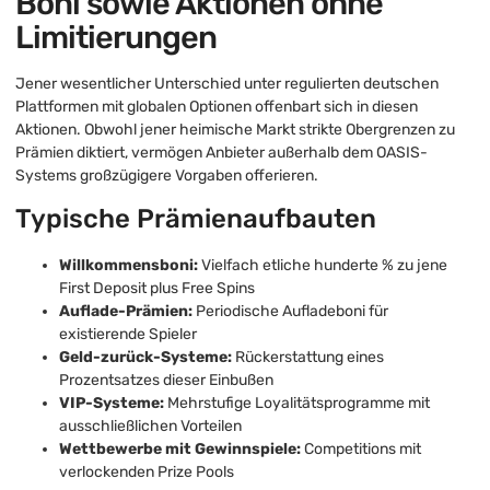
Boni sowie Aktionen ohne
Limitierungen
Jener wesentlicher Unterschied unter regulierten deutschen
Plattformen mit globalen Optionen offenbart sich in diesen
Aktionen. Obwohl jener heimische Markt strikte Obergrenzen zu
Prämien diktiert, vermögen Anbieter außerhalb dem OASIS-
Systems großzügigere Vorgaben offerieren.
Typische Prämienaufbauten
Willkommensboni:
Vielfach etliche hunderte % zu jene
First Deposit plus Free Spins
Auflade-Prämien:
Periodische Aufladeboni für
existierende Spieler
Geld-zurück-Systeme:
Rückerstattung eines
Prozentsatzes dieser Einbußen
VIP-Systeme:
Mehrstufige Loyalitätsprogramme mit
ausschließlichen Vorteilen
Wettbewerbe mit Gewinnspiele:
Competitions mit
verlockenden Prize Pools