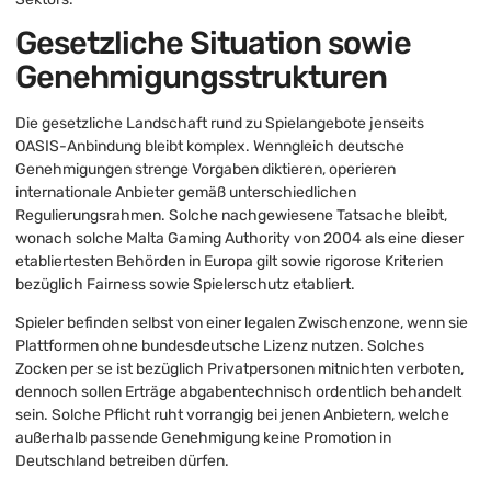
Gesetzliche Situation sowie
Genehmigungsstrukturen
Die gesetzliche Landschaft rund zu Spielangebote jenseits
OASIS-Anbindung bleibt komplex. Wenngleich deutsche
Genehmigungen strenge Vorgaben diktieren, operieren
internationale Anbieter gemäß unterschiedlichen
Regulierungsrahmen. Solche nachgewiesene Tatsache bleibt,
wonach solche Malta Gaming Authority von 2004 als eine dieser
etabliertesten Behörden in Europa gilt sowie rigorose Kriterien
bezüglich Fairness sowie Spielerschutz etabliert.
Spieler befinden selbst von einer legalen Zwischenzone, wenn sie
Plattformen ohne bundesdeutsche Lizenz nutzen. Solches
Zocken per se ist bezüglich Privatpersonen mitnichten verboten,
dennoch sollen Erträge abgabentechnisch ordentlich behandelt
sein. Solche Pflicht ruht vorrangig bei jenen Anbietern, welche
außerhalb passende Genehmigung keine Promotion in
Deutschland betreiben dürfen.