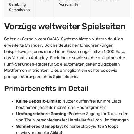
Gambling
Vorschriften
Commission
Vorzüge weltweiter Spielseiten
Seiten außerhalb vom OASIS-Systems bieten Nutzern deutlich
erweiterte Chancen. Solche deutschen Einschränkungen
beispielsweise jenes monatliche Einzahlungslimit zu 1.000 Euro,
das Verbot zu Autoplay-Funktionen sowie solche obligatorische
Fünf-Sekunden-Regel für Spielautomaten gelten zu globalen
Plattformen mitnichten. Dies ermöglicht ein echteres sowie
geringer störungsreiches Spielerlebnis.
Primärbenefits im Detail
Keine Deposit-Limits:
Nutzer dürfen frei für ihre Etats
bestimmen jenseits monatliche Höchstgrenzen
Umfangreichere Gaming-Palette:
Zugang für Tausenden
von Titeln verschiedenster Hersteller frei von Limitierungen
Schnelleres Gameplay:
Keinerlei oktroyierten Stopps
sowie verzögerte Abläufe