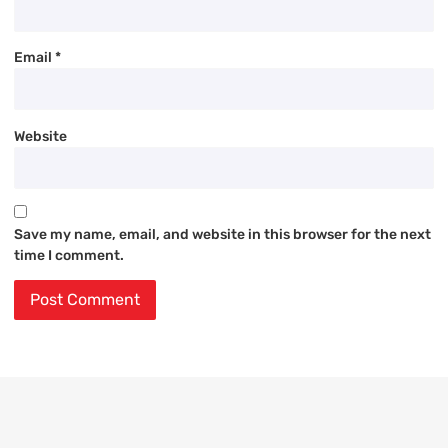
Email
*
Website
Save my name, email, and website in this browser for the next
time I comment.