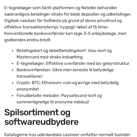
E-tegnebøger som Skrill-platformen og Neteller behandler
sædvanligvis betalinger straks for både depositer og udbetalinger.
Digitale valutaer får fodfæste på grund af deres privathed og
effektive transaktionstempi, hyppigt i løbet af få timer.
Konventionelle bankoverførsler kan tage 3-5 arbejdsdage, men
godkendes endnu bredt.
Betalingskort og debetbetalingskort: Visa-kort og
Mastercard med straks indsætting
E-tegnebøger: Effektive overførsler med lav gebyrstruktur
Bankoverførelser: Sikre men seneste til betydelige
transaktioner
Crypto: BTC, Ethereum-coin og øvrige med betydelig
anonymitet
Forudbetalte metoder: Paysafecard-kort og
sammenlignelige til anonyme indskud
Spilsortiment og
softwareudbydere
Katalogerne hos udenlandske casinoer omfatter normalt tusinder