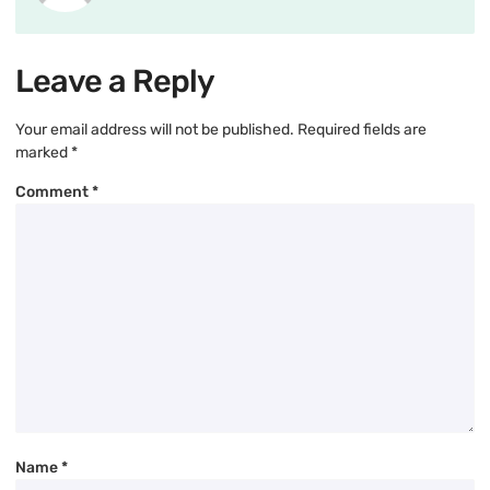
Leave a Reply
Your email address will not be published.
Required fields are
marked
*
Comment
*
Name
*