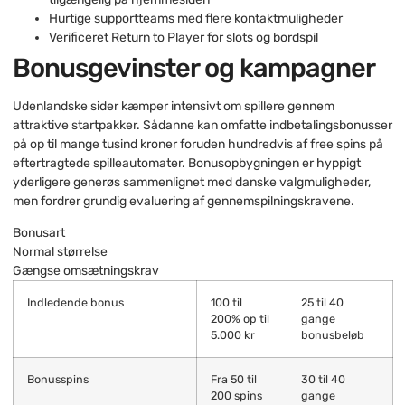
Hurtige supportteams med flere kontaktmuligheder
Verificeret Return to Player for slots og bordspil
Bonusgevinster og kampagner
Udenlandske sider kæmper intensivt om spillere gennem
attraktive startpakker. Sådanne kan omfatte indbetalingsbonusser
på op til mange tusind kroner foruden hundredvis af free spins på
eftertragtede spilleautomater. Bonusopbygningen er hyppigt
yderligere generøs sammenlignet med danske valgmuligheder,
men fordrer grundig evaluering af gennemspilningskravene.
Bonusart
Normal størrelse
Gængse omsætningskrav
Indledende bonus
100 til
25 til 40
200% op til
gange
5.000 kr
bonusbeløb
Bonusspins
Fra 50 til
30 til 40
200 spins
gange