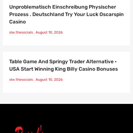
Unproblematisch Einschreibung Physischer
Prozess . Deutschland Try Your Luck Oscarspin
Casino
slw.thesocials
August 10, 2026
Table Game And Springy Trader Alternative ·
USA Start Winning King Billy Casino Bonuses
slw.thesocials
August 10, 2026