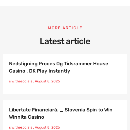
MORE ARTICLE
Latest article
Nedstigning Proces Og Tidsrammer House
Casino . DK Play Instantly
slw.thesocials
August 8, 2026
Libertate Financiară. _ Slovenia Spin to Win
Winnita Casino
slw.thesocials
August 8, 2026