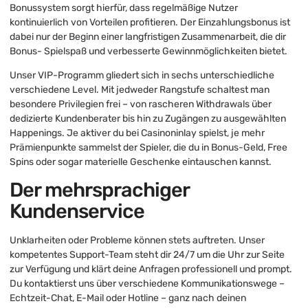
Bonussystem sorgt hierfür, dass regelmäßige Nutzer
kontinuierlich von Vorteilen profitieren. Der Einzahlungsbonus ist
dabei nur der Beginn einer langfristigen Zusammenarbeit, die dir
Bonus- Spielspaß und verbesserte Gewinnmöglichkeiten bietet.
Unser VIP-Programm gliedert sich in sechs unterschiedliche
verschiedene Level. Mit jedweder Rangstufe schaltest man
besondere Privilegien frei – von rascheren Withdrawals über
dedizierte Kundenberater bis hin zu Zugängen zu ausgewählten
Happenings. Je aktiver du bei Casinoninlay spielst, je mehr
Prämienpunkte sammelst der Spieler, die du in Bonus-Geld, Free
Spins oder sogar materielle Geschenke eintauschen kannst.
Der mehrsprachiger
Kundenservice
Unklarheiten oder Probleme können stets auftreten. Unser
kompetentes Support-Team steht dir 24/7 um die Uhr zur Seite
zur Verfügung und klärt deine Anfragen professionell und prompt.
Du kontaktierst uns über verschiedene Kommunikationswege –
Echtzeit-Chat, E-Mail oder Hotline – ganz nach deinen