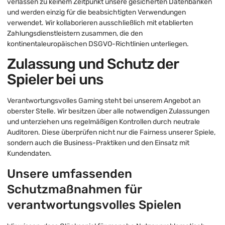
verlassen zu keinem Zeitpunkt unsere gesicherten Datenbanken
und werden einzig für die beabsichtigten Verwendungen
verwendet. Wir kollaborieren ausschließlich mit etablierten
Zahlungsdienstleistern zusammen, die den
kontinentaleuropäischen DSGVO-Richtlinien unterliegen.
Zulassung und Schutz der
Spieler bei uns
Verantwortungsvolles Gaming steht bei unserem Angebot an
oberster Stelle. Wir besitzen über alle notwendigen Zulassungen
und unterziehen uns regelmäßigen Kontrollen durch neutrale
Auditoren. Diese überprüfen nicht nur die Fairness unserer Spiele,
sondern auch die Business-Praktiken und den Einsatz mit
Kundendaten.
Unsere umfassenden
Schutzmaßnahmen für
verantwortungsvolles Spielen