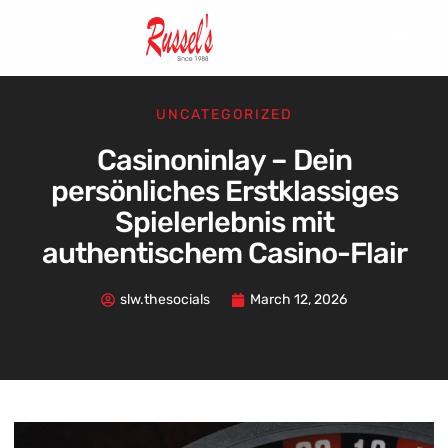
UNCATEGORIZED
Casinoninlay – Dein
persönliches Erstklassiges
Spielerlebnis mit
authentischem Casino-Flair
slw.thesocials
March 12, 2026