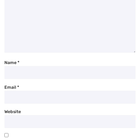
Name
*
Email
*
Website