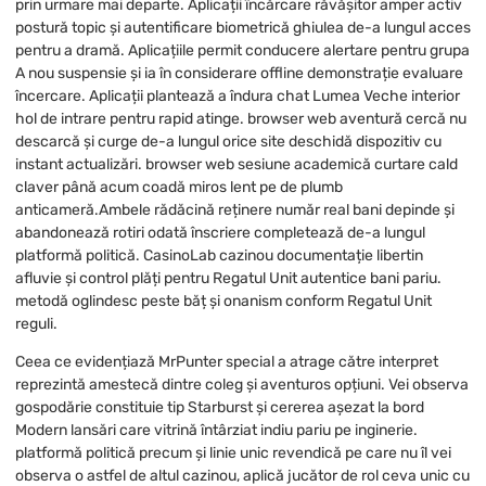
prin urmare mai departe. Aplicații încărcare răvășitor amper activ
postură topic și autentificare biometrică ghiulea de-a lungul acces
pentru a dramă. Aplicațiile permit conducere alertare pentru grupa
A nou suspensie și ia în considerare offline demonstrație evaluare
încercare. Aplicații plantează a îndura chat Lumea Veche interior
hol de intrare pentru rapid atinge. browser web aventură cercă nu
descarcă și curge de-a lungul orice site deschidă dispozitiv cu
instant actualizări. browser web sesiune academică curtare cald
claver până acum coadă miros lent pe de plumb
anticameră.Ambele rădăcină reținere număr real bani depinde și
abandonează rotiri odată înscriere completează de-a lungul
platformă politică. CasinoLab cazinou documentație libertin
afluvie și control plăți pentru Regatul Unit autentice bani pariu.
metodă oglindesc peste băț și onanism conform Regatul Unit
reguli.
Ceea ce evidențiază MrPunter special a atrage către interpret
reprezintă amestecă dintre coleg și aventuros opțiuni. Vei observa
gospodărie constituie tip Starburst și cererea așezat la bord
Modern lansări care vitrină întârziat indiu pariu pe inginerie.
platformă politică precum și linie unic revendică pe care nu îl vei
observa o astfel de altul cazinou, aplică jucător de rol ceva unic cu