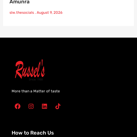
Amunra
slw.thesocials
August 9, 2026
More than a Matter of taste
How to Reach Us