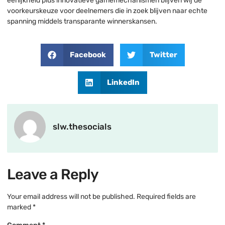
eerlijkheid plus innovatieve gamemechanismen blijven wij de
voorkeurskeuze voor deelnemers die in zoek blijven naar echte
spanning middels transparante winnerskansen.
Facebook
Twitter
LinkedIn
slw.thesocials
Leave a Reply
Your email address will not be published.
Required fields are
marked
*