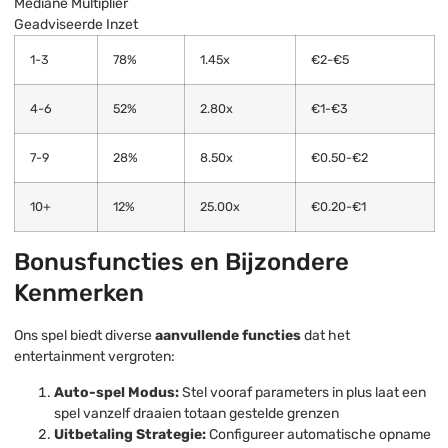
Mediane Multiplier
Geadviseerde Inzet
1-3
78%
1.45x
€2-€5
4-6
52%
2.80x
€1-€3
7-9
28%
8.50x
€0.50-€2
10+
12%
25.00x
€0.20-€1
Bonusfuncties en Bijzondere
Kenmerken
Ons spel biedt diverse
aanvullende functies
dat het
entertainment vergroten:
Auto-spel Modus:
Stel vooraf parameters in plus laat een
spel vanzelf draaien totaan gestelde grenzen
Uitbetaling Strategie:
Configureer automatische opname