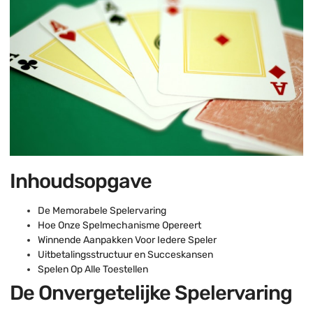
Inhoudsopgave
De Memorabele Spelervaring
Hoe Onze Spelmechanisme Opereert
Winnende Aanpakken Voor Iedere Speler
Uitbetalingsstructuur en Succeskansen
Spelen Op Alle Toestellen
De Onvergetelijke Spelervaring