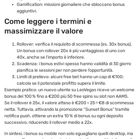
Gamification: missioni giornaliere che sbloccano bonus
aggiuntivi.
Come leggere i termini e
massimizzare il valore
Rollover: verifica il requisito di scommessa (es. 30x bonus).
Un bonus con rollover 20x è più vantaggioso di uno con
40x, anche se l’importo è inferiore.
Scadenza: i bonus estivi spesso hanno validità di 30 giorni;
pianifica le sessioni per non perdere l’opportunità.
Limiti di prelievo: alcuni free bet hanno un cap di €100;
calcola se il potenziale profitto supera il limite.
Esempio pratico: un nuovo utente su LeoVegas riceve un welcome
bonus del 100 % fino a €200 più 50 free spins su slot non AAMS.
Se il rollover è 25x, il valore atteso è €200 ÷ 25 ≈ €8 di scommessa
netta. Tuttavia, attivando la promozione “Sunset Bonus” tramite
notifica push, ottiene un extra 10 % di bonus su ogni deposito
successivo, riducendo il rollover medio a 22x.
In sintesi, i bonus su mobile non solo eguagliano quelli desktop, ma