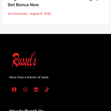
Get Bonus Now
slw.thesocials
August 8, 2026
More than a Matter of taste