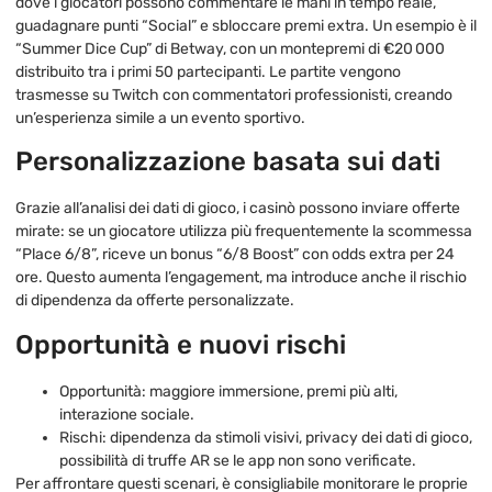
dove i giocatori possono commentare le mani in tempo reale,
guadagnare punti “Social” e sbloccare premi extra. Un esempio è il
“Summer Dice Cup” di Betway, con un montepremi di €20 000
distribuito tra i primi 50 partecipanti. Le partite vengono
trasmesse su Twitch con commentatori professionisti, creando
un’esperienza simile a un evento sportivo.
Personalizzazione basata sui dati
Grazie all’analisi dei dati di gioco, i casinò possono inviare offerte
mirate: se un giocatore utilizza più frequentemente la scommessa
“Place 6/8”, riceve un bonus “6/8 Boost” con odds extra per 24
ore. Questo aumenta l’engagement, ma introduce anche il rischio
di dipendenza da offerte personalizzate.
Opportunità e nuovi rischi
Opportunità: maggiore immersione, premi più alti,
interazione sociale.
Rischi: dipendenza da stimoli visivi, privacy dei dati di gioco,
possibilità di truffe AR se le app non sono verificate.
Per affrontare questi scenari, è consigliabile monitorare le proprie