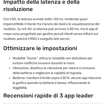
Impatto della latenza e della
risoluzione
Con il 5G, la latenza scende sotto i 20 ms, rendendo quasi
impercettibile il ritardo tra il lancio dei dadi e la visualizzazione del
risultato. Su reti 4G, la latenza può arrivare a 80 ms, ma le app di
craps sono progettate per gestire piccoli ritardi senza influire sul
risultato, poiché il RNG è eseguito lato server.
Ottimizzare le impostazioni
Modalità “Game”: attiva la modalità non disturbare per
evitare notifiche invasive durante le mani.
Vibrazione: disattiva la vibrazione per ridurre il consumo
della batteria e migliorare la rapidità di risposta.
Batteria: mantieni il livello sopra il 30 %; alcune app riducono
la grafica quando la batteria è bassa, influenzando la
leggibilità.
Recensioni rapide di 3 app leader