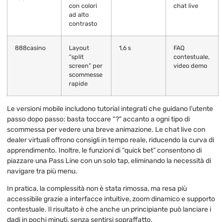
con colori
chat live
ad alto
contrasto
888casino
Layout
1,6 s
FAQ
“split
contestuale,
screen” per
video demo
scommesse
rapide
Le versioni mobile includono tutorial integrati che guidano l’utente
passo dopo passo: basta toccare “?” accanto a ogni tipo di
scommessa per vedere una breve animazione. Le chat live con
dealer virtuali offrono consigli in tempo reale, riducendo la curva di
apprendimento. Inoltre, le funzioni di “quick bet” consentono di
piazzare una Pass Line con un solo tap, eliminando la necessità di
navigare tra più menu.
In pratica, la complessità non è stata rimossa, ma resa più
accessibile grazie a interfacce intuitive, zoom dinamico e supporto
contestuale. Il risultato è che anche un principiante può lanciare i
dadi in pochi minuti, senza sentirsi sopraffatto.