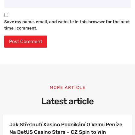
Save my name, email, and website in this browser for the next
time I comment.
MORE ARTICLE
Latest article
Jak Střetnutí Kasino Podnikání O Velmi Peníze
Na BetUS Casino Stars – CZ Spin to Win