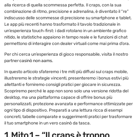
alla ricerca di quella scommessa perfetta. Il craps, con la sua
combinazione di ritmo, precisione e adrenalina, è diventato il “re”
indiscusso delle scommesse di precisione su smartphone e tablet.
Le app più recenti hanno trasformato il tavolo tradizionale in
un’esperienza touch‑first: i dadi rotolano in un ambiente grafico
nitido, le statistiche appaiono in tempo reale e le funzioni di chat
permettono di interagire con dealer virtuali come mai prima d’ora.
Per chi cerca un’esperienza di gioco responsabile, visita il nostro
partner
casinò non aams
.
In questo articolo sfateremo i tre miti più diffusi sul craps mobile,
illustreremo le strategie vincenti, presenteremo i bonus estivi più
allettanti e forniremo consigli pratici per giocare in sicurezza.
Scopriremo perché le app non sono solo una versione ridotta del
desktop, ma una piattaforma capace di offrire bonus più
personalizzati, protezione avanzata e performance ottimizzate per
ogni tipo di dispositivo. Preparati a una lettura ricca di esempi
concreti, tabelle comparate e suggerimenti pratici per trasformare
il tuo smartphone in un vero casinò da tasca.
1. Mito 1 – “Il craps è troppo