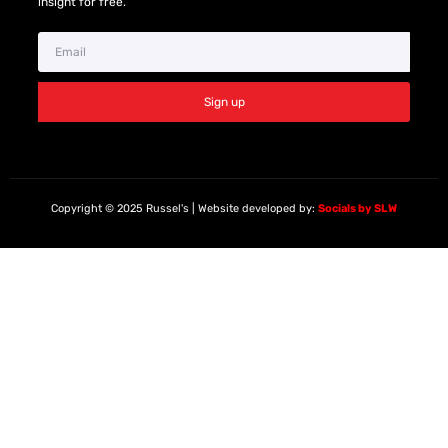
insight for free.
Sign up
Copyright © 2025 Russel's | Website developed by:
Socials by SLW