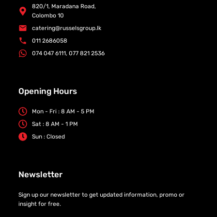
820/1, Maradana Road,
Colombo 10
catering@russelsgroup.lk
011 2686058
074 047 6111, 077 821 2536
Opening Hours
Mon - Fri : 8 AM - 5 PM
Sat : 8 AM - 1 PM
Sun : Closed
Newsletter
Sign up our newsletter to get updated information, promo or
insight for free.