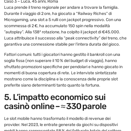
Caso 3 – Luca, 45 anni, Roma
Luca prende il treno regionale per andare a trovare la famiglia.
Durante il viaggio di 2 ore, ha giocato a “Railway Riches” di
Microgaming, una slot a 5 rulli con jackpot progressivo. Con una
scommessa di 2 €, ha accumulato 150 spin nella modalità
“autoplay”. Alla 138ª rotazione, ha colpito il jackpot di €45.000.
Luca attribuisce il successo alla “peak connectivity” del treno, che
garantiva una connessione stabile per l’intera durata del gioco.
Fattori comuni: tutti i giocatori hanno gestito il bankroll con una
soglia fissa (non superare il 10 % del budget di viaggio), hanno
sfruttato promozioni specifiche per pendolari e hanno giocato in
momenti di buona copertura di rete. Le interviste sintetizzate
mostrano come la disciplina e la conoscenza delle proprie slot
preferite siano determinanti tanto quanto la fortuna.
5. L’impatto economico sui
casinò online – ≈ 330 parole
Le slot mobile hanno trasformato il modello di revenue dei
provider. Nel 2023, le entrate generate da giochi su dispositivi
mobili hanno rappresentato 58 % del fatturato totale del settore,