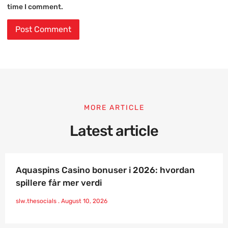
time I comment.
MORE ARTICLE
Latest article
Aquaspins Casino bonuser i 2026: hvordan
spillere får mer verdi
slw.thesocials
August 10, 2026