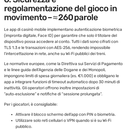
regolamentazione del gioco in
movimento – ≈ 260 parole
Le app di casinò mobile implementano autenticazione biometrica
(impronta digitale, Face ID) per garantire che solo il titolare del
dispositivo possa accedere al conto. Tutti i dati sono cifrati con
TLS 1.3 e le transazioni con AES‑256, rendendo impossibile
l’intercettazione in rete, anche su Wi‑Fi pubblici dei treni.
Le normative europee, come la Direttiva sui Servizi di Pagamento
e le linee guida dell’Agenzia delle Dogane e dei Monopoli,
impongono limiti di spesa giornaliera (es. €1.000) e obbligano le
app a integrare funzioni di timeout automatico dopo 30 minuti di
inattività. Gli operatori offrono inoltre impostazioni di
“auto‑esclusione” e notifiche di “sessione prolungata”.
Per i giocatori, è consigliabile:
Attivare il blocco schermo dell’app con PIN o biometria.
Utilizzare solo reti cellulari o VPN quando si è su Wi‑Fi
pubblico.