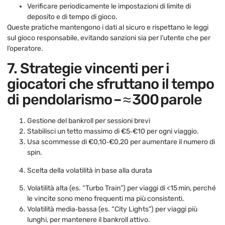
Verificare periodicamente le impostazioni di limite di
deposito e di tempo di gioco.
Queste pratiche mantengono i dati al sicuro e rispettano le leggi
sul gioco responsabile, evitando sanzioni sia per l’utente che per
l’operatore.
7. Strategie vincenti per i
giocatori che sfruttano il tempo
di pendolarismo – ≈ 300 parole
Gestione del bankroll per sessioni brevi
Stabilisci un tetto massimo di €5‑€10 per ogni viaggio.
Usa scommesse di €0,10‑€0,20 per aumentare il numero di
spin.
Scelta della volatilità in base alla durata
Volatilità alta (es. “Turbo Train”) per viaggi di <15 min, perché
le vincite sono meno frequenti ma più consistenti.
Volatilità media‑bassa (es. “City Lights”) per viaggi più
lunghi, per mantenere il bankroll attivo.