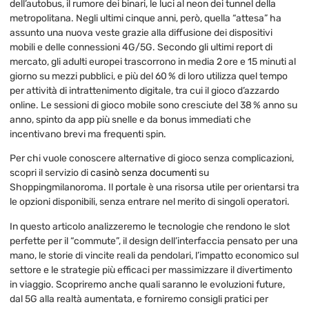
dell’autobus, il rumore dei binari, le luci al neon dei tunnel della
metropolitana. Negli ultimi cinque anni, però, quella “attesa” ha
assunto una nuova veste grazie alla diffusione dei dispositivi
mobili e delle connessioni 4G/5G. Secondo gli ultimi report di
mercato, gli adulti europei trascorrono in media 2 ore e 15 minuti al
giorno su mezzi pubblici, e più del 60 % di loro utilizza quel tempo
per attività di intrattenimento digitale, tra cui il gioco d’azzardo
online. Le sessioni di gioco mobile sono cresciute del 38 % anno su
anno, spinto da app più snelle e da bonus immediati che
incentivano brevi ma frequenti spin.
Per chi vuole conoscere alternative di gioco senza complicazioni,
scopri il servizio di
casinò senza documenti
su
Shoppingmilanoroma. Il portale è una risorsa utile per orientarsi tra
le opzioni disponibili, senza entrare nel merito di singoli operatori.
In questo articolo analizzeremo le tecnologie che rendono le slot
perfette per il “commute”, il design dell’interfaccia pensato per una
mano, le storie di vincite reali da pendolari, l’impatto economico sul
settore e le strategie più efficaci per massimizzare il divertimento
in viaggio. Scopriremo anche quali saranno le evoluzioni future,
dal 5G alla realtà aumentata, e forniremo consigli pratici per