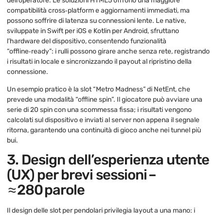
dell’operatore. Le soluzioni HTML5 offrono una maggiore
compatibilità cross‑platform e aggiornamenti immediati, ma
possono soffrire di latenza su connessioni lente. Le native,
sviluppate in Swift per iOS e Kotlin per Android, sfruttano
l’hardware del dispositivo, consentendo funzionalità
“offline‑ready”: i rulli possono girare anche senza rete, registrando
i risultati in locale e sincronizzando il payout al ripristino della
connessione.
Un esempio pratico è la slot “Metro Madness” di NetEnt, che
prevede una modalità “offline spin”. Il giocatore può avviare una
serie di 20 spin con una scommessa fissa; i risultati vengono
calcolati sul dispositivo e inviati al server non appena il segnale
ritorna, garantendo una continuità di gioco anche nei tunnel più
bui.
3. Design dell’esperienza utente
(UX) per brevi sessioni –
≈ 280 parole
Il design delle slot per pendolari privilegia layout a una mano: i