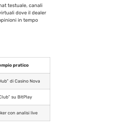
at testuale, canali
rtuali dove il dealer
opinioni in tempo
empio pratico
Hub” di Casino Nova
Club” su BitPlay
ker con analisi live