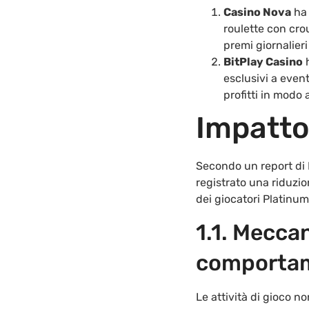
Casino Nova
ha 
roulette con cro
premi giornalieri
BitPlay Casino
h
esclusivi a even
profitti in modo
Impatto
Secondo un report di M
registrato una riduzion
dei giocatori Platinum 
1.1. Mecca
comportam
Le attività di gioco no