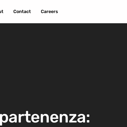
ut
Contact
Careers
appartenenza: