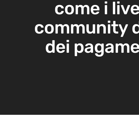
come i liv
community de
dei pagame