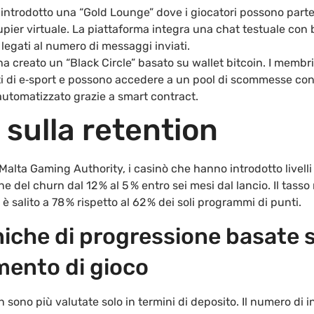
introdotto una “Gold Lounge” dove i giocatori possono partec
upier virtuale. La piattaforma integra una chat testuale con
 legati al numero di messaggi inviati.
a creato un “Black Circle” basato su wallet bitcoin. I membri
ti di e‑sport e possono accedere a un pool di scommesse cond
 automatizzato grazie a smart contract.
 sulla retention
alta Gaming Authority, i casinò che hanno introdotto livelli
e del churn dal 12 % al 5 % entro sei mesi dal lancio. Il tasso
è salito a 78 % rispetto al 62 % dei soli programmi di punti.
niche di progressione basate 
ento di gioco
n sono più valutate solo in termini di deposito. Il numero di in