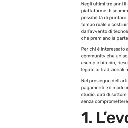
Negli ultimi tre anni 
piattaforme di scommes
possibilità di puntare
tempo reale e costruir
dall’avvento di tecnol
che premiano la parte
Per chi è interessato 
community che uniscon
esempio bitcoin, riesc
legate ai tradizionali
Nel prosieguo dell’arti
pagamenti e il modo in
studio, dati di settor
senza compromettere l
1. L’ev