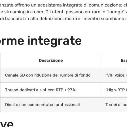
anzate offrono un ecosistema integrato di comunicazione: ch
 e streaming in‑room. Gli utenti possono entrare in “lounge” vi
 di baccarat in alta definizione, mentre i membri scambiano 
orme integrate
Descrizione
Es
Canale 3D con riduzione del rumore di fondo
“VIP Voice 
Thread dedicati a slot con RTP > 97 %
“High‑RTP 
Dirette con commentatori professionali
Tornei di po
ive