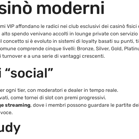
asinò moderni
mi VIP affondano le radici nei club esclusivi dei casinò fisic
ad alto spendo venivano accolti in lounge private con servizio
il concetto si è evoluto in sistemi di loyalty basati su punti, t
comune comprende cinque livelli: Bronze, Silver, Gold, Plati
di turnover e a una serie di vantaggi crescenti.
 “social”
er ogni tier, con moderatori e dealer in tempo reale.
vati, come tornei di slot con premi progressivi.
ge streaming
, dove i membri possono guardare le partite dei
voce.
udy