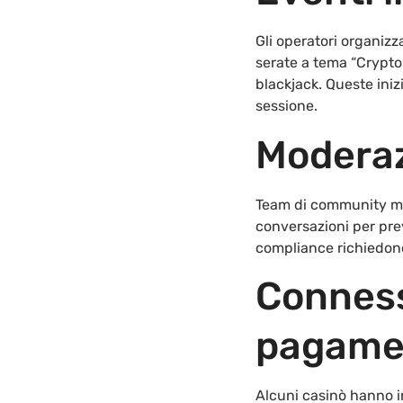
Gli operatori organizz
serate a tema “Crypto 
blackjack. Queste ini
sessione.
Moderaz
Team di community man
conversazioni per prev
compliance richiedono 
Conness
pagame
Alcuni casinò hanno i