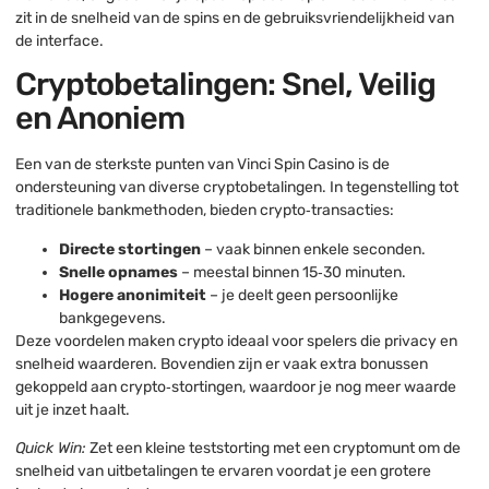
zit in de snelheid van de spins en de gebruiksvriendelijkheid van
de interface.
Cryptobetalingen: Snel, Veilig
en Anoniem
Een van de sterkste punten van Vinci Spin Casino is de
ondersteuning van diverse cryptobetalingen. In tegenstelling tot
traditionele bankmethoden, bieden crypto‑transacties:
Directe stortingen
– vaak binnen enkele seconden.
Snelle opnames
– meestal binnen 15‑30 minuten.
Hogere anonimiteit
– je deelt geen persoonlijke
bankgegevens.
Deze voordelen maken crypto ideaal voor spelers die privacy en
snelheid waarderen. Bovendien zijn er vaak extra bonussen
gekoppeld aan crypto‑stortingen, waardoor je nog meer waarde
uit je inzet haalt.
Quick Win:
Zet een kleine teststorting met een cryptomunt om de
snelheid van uitbetalingen te ervaren voordat je een grotere