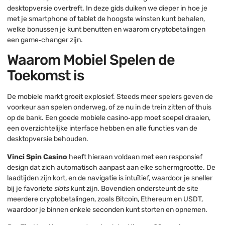
desktopversie overtreft. In deze gids duiken we dieper in hoe je
met je smartphone of tablet de hoogste winsten kunt behalen,
welke bonussen je kunt benutten en waarom cryptobetalingen
een game‑changer zijn.
Waarom Mobiel Spelen de
Toekomst is
De mobiele markt groeit explosief. Steeds meer spelers geven de
voorkeur aan spelen onderweg, of ze nu in de trein zitten of thuis
op de bank. Een goede mobiele casino‑app moet soepel draaien,
een overzichtelijke interface hebben en alle functies van de
desktopversie behouden.
Vinci Spin Casino
heeft hieraan voldaan met een responsief
design dat zich automatisch aanpast aan elke schermgrootte. De
laadtijden zijn kort, en de navigatie is intuïtief, waardoor je sneller
bij je favoriete
slots
kunt zijn. Bovendien ondersteunt de site
meerdere cryptobetalingen, zoals Bitcoin, Ethereum en USDT,
waardoor je binnen enkele seconden kunt storten en opnemen.