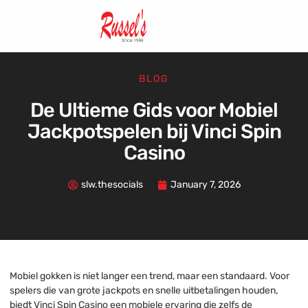
BLOG
De Ultieme Gids voor Mobiel
Jackpotspelen bij Vinci Spin
Casino
slw.thesocials
January 7, 2026
Mobiel gokken is niet langer een trend, maar een standaard. Voor
spelers die van grote jackpots en snelle uitbetalingen houden,
biedt Vinci Spin Casino een mobiele ervaring die zelfs de