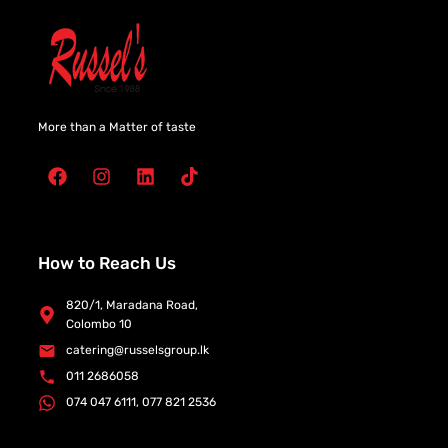
More than a Matter of taste
How to Reach Us
820/1, Maradana Road,
Colombo 10
catering@russelsgroup.lk
011 2686058
074 047 6111, 077 821 2536