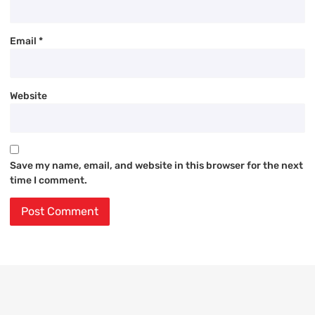
Email
*
Website
Save my name, email, and website in this browser for the next
time I comment.