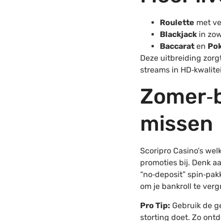
Roulette
met ver
Blackjack
in zow
Baccarat
en
Po
Deze uitbreiding zorgt
streams in HD‑kwalitei
Zomer‑b
missen
Scoripro Casino’s wel
promoties bij. Denk a
“no‑deposit” spin‑pakk
om je bankroll te verg
Pro Tip:
Gebruik de ge
storting doet. Zo ontd