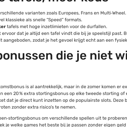
schillende varianten zoals Europees, Frans en Multi‑Wheel.
el klassieke als snelle “Speed” formats.
ker
tafels met hoge inzetlimieten voor de durfallen.
 ervoor dat je altijd een tafel vindt die bij je speelstijl pas
t aangeboden, zodat je het gevoel krijgt echt aan een fysieke
onussen die je niet wi
komstbonus is al aantrekkelijk, maar in de zomer komen er ex
an een 20 % extra stortingsbonus op elke tweede storting of 
et dat je direct kunt inzetten op de populairste slots. Deze 
roten zonder extra risico’s te nemen.
en‑stortingsbonus om verschillende spellen uit te proberen
ek je welke games het beste bij je passen zonder eigen geld 