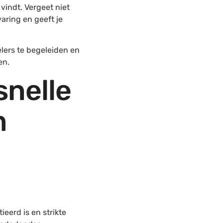
 vindt. Vergeet niet
aring en geeft je
elers te begeleiden en
en.
snelle
m
ieerd is en strikte