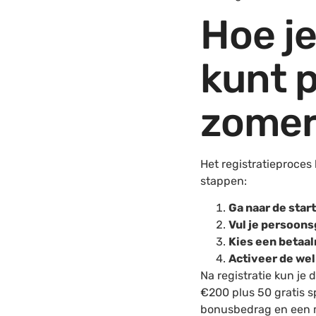
Hoe je
kunt p
zomer
Het registratieproces
stappen:
Ga naar de star
Vul je persoon
Kies een betaa
Activeer de w
Na registratie kun je
€200 plus 50 gratis 
bonusbedrag en een m