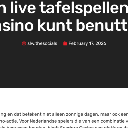
live tafelspellen
sino kunt benut
slw.thesocials
February 17, 2026
gang en dat betekent niet alleen zonnige dagen, maar ook ee
ino‑actie. Voor Nederlandse spelers die van een combinatie v
ale bonussen houden, biedt Scoripro Casino een platform da