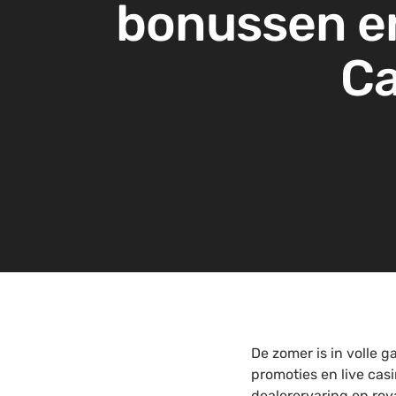
bonussen en 
Ca
De zomer is in volle 
promoties en live cas
dealerervaring en roy