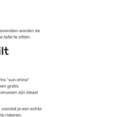
t. Bovendien worden de
 tafel te zitten.
lt
tra “sun‑shine”
een gratis
bonussen zijn ideaal
 voordat je een echte
te riskeren.