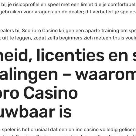
bij je risicoprofiel en speel met een limiet die je comfortabel
ebruiken voor vragen aan de dealer; dit verbetert je spelerv
ealers bij Scoripro Casino krijgen een aparte training om sp
k uit te leggen, zodat zelfs beginners zich meteen thuis voel
heid, licenties en 
talingen – waaro
pro Casino
uwbaar is
speler is het cruciaal dat een online casino volledig gelicent