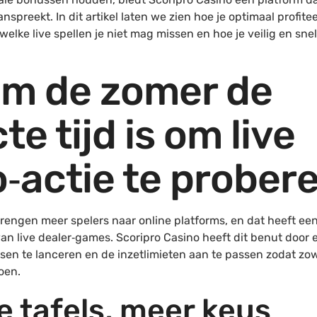
anspreekt. In dit artikel laten we zien hoe je optimaal profite
elke live spellen je niet mag missen en hoe je veilig en snel
m de zomer de
te tijd is om live
‑actie te prober
gen meer spelers naar online platforms, en dat heeft een 
 van live dealer‑games. Scoripro Casino heeft dit benut door 
en te lanceren en de inzetlimieten aan te passen zodat zowe
oen.
e tafels, meer keus