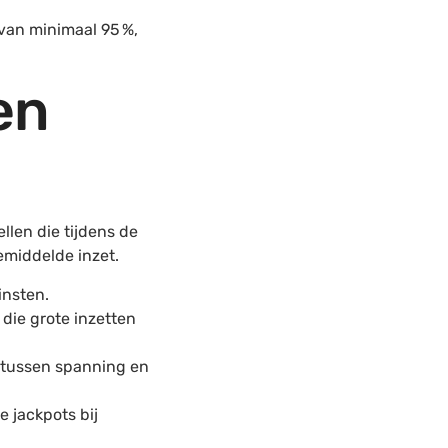
van minimaal 95 %,
en
llen die tijdens de
emiddelde inzet.
insten.
 die grote inzetten
s tussen spanning en
e jackpots bij