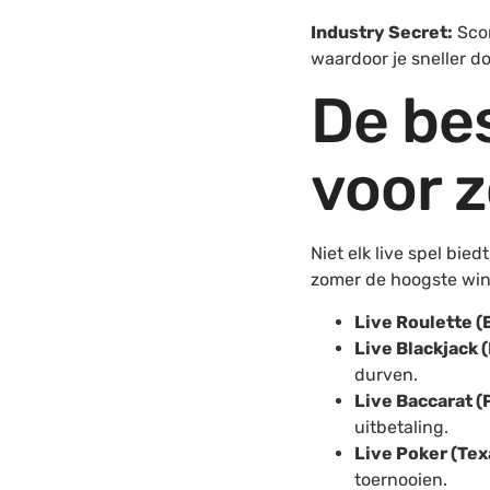
Industry Secret:
Scor
waardoor je sneller 
De bes
voor 
Niet elk live spel bie
zomer de hoogste wins
Live Roulette (
Live Blackjack (
durven.
Live Baccarat (
uitbetaling.
Live Poker (Tex
toernooien.