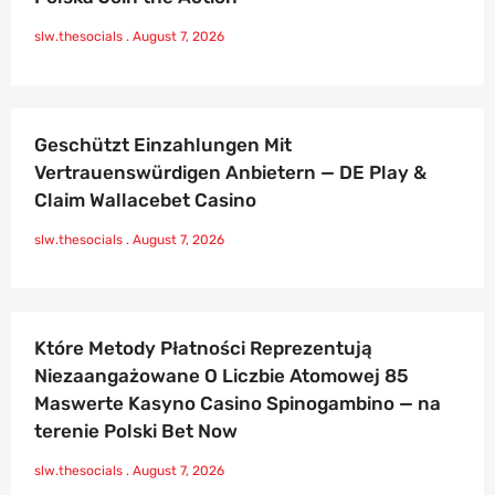
slw.thesocials
August 7, 2026
Geschützt Einzahlungen Mit
Vertrauenswürdigen Anbietern — DE Play &
Claim Wallacebet Casino
slw.thesocials
August 7, 2026
Które Metody Płatności Reprezentują
Niezaangażowane O Liczbie Atomowej 85
Maswerte Kasyno Casino Spinogambino — na
terenie Polski Bet Now
slw.thesocials
August 7, 2026