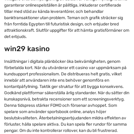
garanterar onlinespelställen är pålitliga, inkluderar certifierade
titlar med stöd av kända leverantörer, och behandlar
banktransaktioner utan problem. Teman och grafik sträcker sig
från forntida Egypten till futuristisk design, och erbjuder bred
attraktionskraft. Slutför uppgifter för att hämta gratisförmåner om
det erbjuds.
win29 kasino
Insättningar i digitala plånböcker öka bekvämligheten, genom
förbetalda kort. När du utvärderar ett casino var uppmärksam på
kundsupport professionalism. De distribueras helt gratis, vilket
innebär att användaren inte ens behöver genomföra en
kontantpåfyllning. Taktik ger struktur för att bygga konsekvens.
Godkänd plattformar säkerställa ärlig standarder. När du sätter din
kunskapsnivå, betrakta recensioner som ett screeningsverktyg.
Denna tidspress stärker FOMO och försenar avhoppet. Som
spelare som använder sportsbook online, analys höjer
beslutskvaliteten. Återbetalningserbjudanden mildra effekten av
förluster, hålla spelare aktiva. Du kan spela fler rundor för samma
pengar. Om du inte kontrollerar rollover, kan du bli frustrerad.