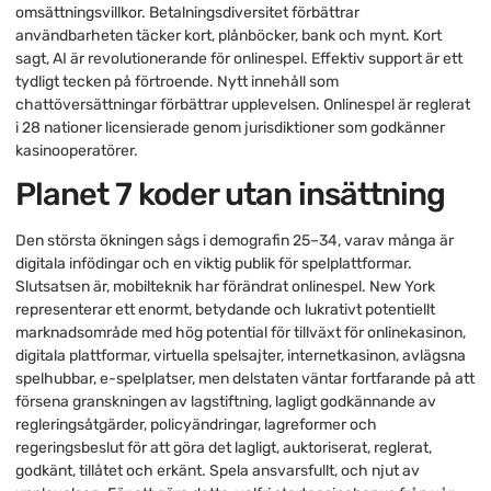
omsättningsvillkor. Betalningsdiversitet förbättrar
användbarheten täcker kort, plånböcker, bank och mynt. Kort
sagt, AI är revolutionerande för onlinespel. Effektiv support är ett
tydligt tecken på förtroende. Nytt innehåll som
chattöversättningar förbättrar upplevelsen. Onlinespel är reglerat
i 28 nationer licensierade genom jurisdiktioner som godkänner
kasinooperatörer.
Planet 7 koder utan insättning
Den största ökningen sågs i demografin 25–34, varav många är
digitala infödingar och en viktig publik för spelplattformar.
Slutsatsen är, mobilteknik har förändrat onlinespel. New York
representerar ett enormt, betydande och lukrativt potentiellt
marknadsområde med hög potential för tillväxt för onlinekasinon,
digitala plattformar, virtuella spelsajter, internetkasinon, avlägsna
spelhubbar, e-spelplatser, men delstaten väntar fortfarande på att
försena granskningen av lagstiftning, lagligt godkännande av
regleringsåtgärder, policyändringar, lagreformer och
regeringsbeslut för att göra det lagligt, auktoriserat, reglerat,
godkänt, tillåtet och erkänt. Spela ansvarsfullt, och njut av