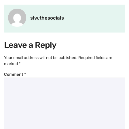
slw.thesocials
Leave a Reply
Your email address will not be published.
Required fields are
marked
*
Comment
*