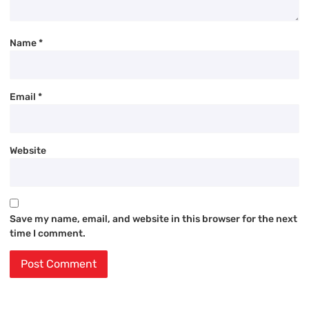
Name
*
Email
*
Website
Save my name, email, and website in this browser for the next
time I comment.