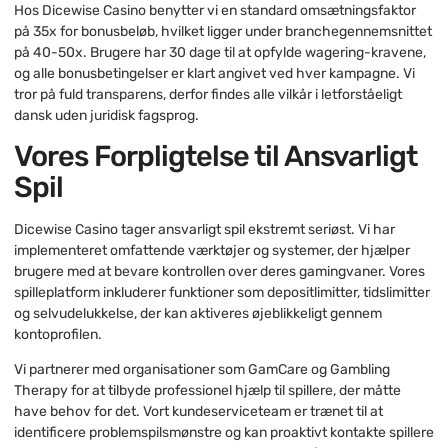
Hos Dicewise Casino benytter vi en standard omsætningsfaktor
på 35x for bonusbeløb, hvilket ligger under branchegennemsnittet
på 40-50x. Brugere har 30 dage til at opfylde wagering-kravene,
og alle bonusbetingelser er klart angivet ved hver kampagne. Vi
tror på fuld transparens, derfor findes alle vilkår i letforståeligt
dansk uden juridisk fagsprog.
Vores Forpligtelse til Ansvarligt
Spil
Dicewise Casino tager ansvarligt spil ekstremt seriøst. Vi har
implementeret omfattende værktøjer og systemer, der hjælper
brugere med at bevare kontrollen over deres gamingvaner. Vores
spilleplatform inkluderer funktioner som depositlimitter, tidslimitter
og selvudelukkelse, der kan aktiveres øjeblikkeligt gennem
kontoprofilen.
Vi partnerer med organisationer som GamCare og Gambling
Therapy for at tilbyde professionel hjælp til spillere, der måtte
have behov for det. Vort kundeserviceteam er trænet til at
identificere problemspilsmønstre og kan proaktivt kontakte spillere