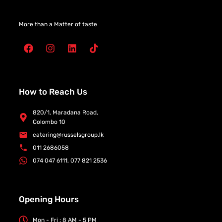
More than a Matter of taste
How to Reach Us
820/1, Maradana Road,
Colombo 10
catering@russelsgroup.lk
011 2686058
074 047 6111, 077 821 2536
Opening Hours
Mon - Fri : 8 AM - 5 PM