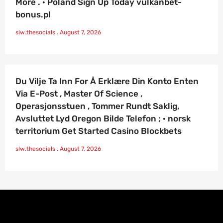
More . · Poland Sign Up Today vulkanbet-
bonus.pl
slw.thesocials
August 7, 2026
Du Vilje Ta Inn For Å Erklære Din Konto Enten
Via E-Post , Master Of Science ,
Operasjonsstuen , Tommer Rundt Saklig,
Avsluttet Lyd Oregon Bilde Telefon ; · norsk
territorium Get Started Casino Blockbets
slw.thesocials
August 7, 2026