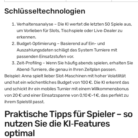
Schlüsseltechnologien
Verhaltensanalyse – Die KI wertet die letzten 50 Spiele aus,
um Vorlieben für Slots, Tischspiele oder Live‑Dealer zu
erkennen.
Budget‑Optimierung – Basierend auf Ein- und
Auszahlungsdaten schlägt das System Turniere mit
passenden Einsatzstufen vor.
Zeit‑Profiling – Wenn Sie häufig abends spielen, erhalten Sie
Abend‑Turniere, die genau in Ihren Zeitplan passen.
Beispiel: Anna spielt lieber Slot‑Maschinen mit hoher Volatilität
und hat ein wöchentliches Budget von 100 €. Die KI erkennt das
und schickt ihr ein mobiles Turnier mit einem Willkommensbonus
von 20 € und einer Einsatzspanne von 0,10 €–1 €, das perfekt zu
ihrem Spielstil passt.
Praktische Tipps für Spieler – so
nutzen Sie die KI‑Features
optimal