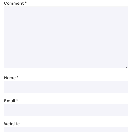
Comment
*
Name
*
Email
*
Website