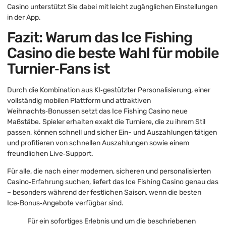
Casino unterstützt Sie dabei mit leicht zugänglichen Einstellungen
in der App.
Fazit: Warum das Ice Fishing
Casino die beste Wahl für mobile
Turnier‑Fans ist
Durch die Kombination aus KI‑gestützter Personalisierung, einer
vollständig mobilen Plattform und attraktiven
Weihnachts‑Bonussen setzt das Ice Fishing Casino neue
Maßstäbe. Spieler erhalten exakt die Turniere, die zu ihrem Stil
passen, können schnell und sicher Ein- und Auszahlungen tätigen
und profitieren von schnellen Auszahlungen sowie einem
freundlichen Live‑Support.
Für alle, die nach einer modernen, sicheren und personalisierten
Casino‑Erfahrung suchen, liefert das Ice Fishing Casino genau das
– besonders während der festlichen Saison, wenn die besten
Ice‑Bonus‑Angebote verfügbar sind.
Für ein sofortiges Erlebnis und um die beschriebenen