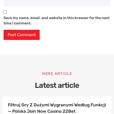
Save my name, email, and website in this browser for the next
time I comment.
MORE ARTICLE
Latest article
Filtruj Gry Z Dużymi Wygranymi Według Funkcji
— Polska Join Now Casino 22Bet