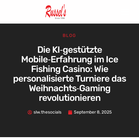
BLOG
Die KI‑gestützte
Mobile‑Erfahrung im Ice
Fishing Casino: Wie
personalisierte Turniere das
Weihnachts‑Gaming
revolutionieren
slw.thesocials
September 8, 2025