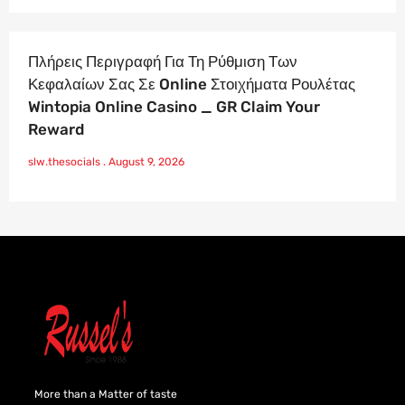
Πλήρεις Περιγραφή Για Τη Ρύθμιση Των
Κεφαλαίων Σας Σε Online Στοιχήματα Ρουλέτας
Wintopia Online Casino _ GR Claim Your
Reward
slw.thesocials
August 9, 2026
More than a Matter of taste