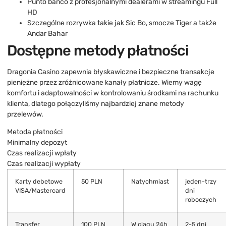
Punto banco z profesjonalnymi dealerami w streamingu Full
HD
Szczególne rozrywka takie jak Sic Bo, smocze Tiger a także
Andar Bahar
Dostępne metody płatności
Dragonia Casino zapewnia błyskawiczne i bezpieczne transakcje
pieniężne przez zróżnicowane kanały płatnicze. Wiemy wagę
komfortu i adaptowalności w kontrolowaniu środkami na rachunku
klienta, dlatego połączyliśmy najbardziej znane metody
przelewów.
Metoda płatności
Minimalny depozyt
Czas realizacji wpłaty
Czas realizacji wypłaty
Karty debetowe
50 PLN
Natychmiast
jeden-trzy
VISA/Mastercard
dni
roboczych
Transfer
100 PLN
W ciągu 24h
2-5 dni