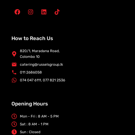
How to Reach Us
820/1, Maradana Road,
Colombo 10
catering@russelsgroup.lk
011 2686058
074 047 6111, 077 821 2536
Opening Hours
Mon - Fri : 8 AM - 5 PM
Sat : 8 AM - 1 PM
Sun : Closed