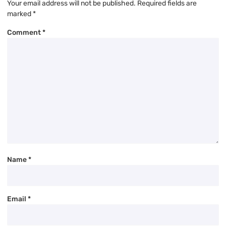
Your email address will not be published.
Required fields are
marked
*
Comment
*
Name
*
Email
*