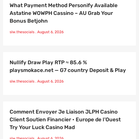
What Payment Method Personify Available
Astatine WOWPH Cassino – AU Grab Your
Bonus Betjohn
slw.thesocials
August 6, 2026
Nullify Draw Play RTP ≈ 85.6 %
playsmokace.net — G7 country Deposit & Play
slw.thesocials
August 6, 2026
Comment Envoyer Je Liaison JLPH Casino
Client Soutien Financier • Europe de l’Ouest
Try Your Luck Casino Mad
slw.thesocials
August 6, 2026