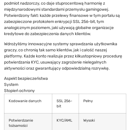
podmiot nadzorczy, co daje stuprocentową harmonię z
międzynarodowymi standardami przemysłu gamingowej.
Potwierdzony fakt: każde przelewy finansowe w tym portalu są
zabezpieczone protokołem enkrypcji SSL 256-bit, tym
analogicznym poziomem, jaki używają globalne organizacje
kredytowe do zabezpieczenia danych klientów.
Wdrożyliśmy innowacyjne systemy sprawdzania użytkownika
graczy, co chronią tak samo klientów, jak i całość naszej
platformy. Każde konto realizuje przez kilkustopniowy procedurę
potwierdzania KYC, usuwający zagrożenie nielegalnych
aktywności oraz gwarantujący odpowiedzialną rozrywkę.
Aspekt bezpieczeństwa
System
Stopień ochrony
Kodowanie danych
SSL 256-
Pełny
bit
Potwierdzanie
KYC/AML
Wysoki
tożsamości