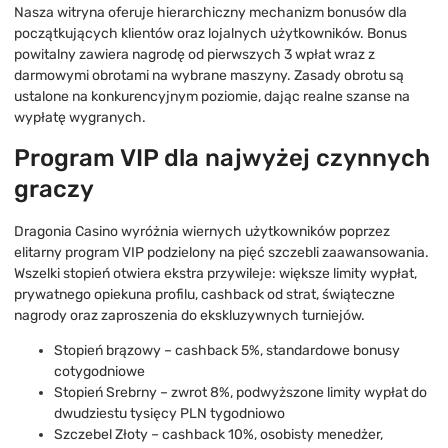
Nasza witryna oferuje hierarchiczny mechanizm bonusów dla
początkujących klientów oraz lojalnych użytkowników. Bonus
powitalny zawiera nagrodę od pierwszych 3 wpłat wraz z
darmowymi obrotami na wybrane maszyny. Zasady obrotu są
ustalone na konkurencyjnym poziomie, dając realne szanse na
wypłatę wygranych.
Program VIP dla najwyżej czynnych
graczy
Dragonia Casino wyróżnia wiernych użytkowników poprzez
elitarny program VIP podzielony na pięć szczebli zaawansowania.
Wszelki stopień otwiera ekstra przywileje: większe limity wypłat,
prywatnego opiekuna profilu, cashback od strat, świąteczne
nagrody oraz zaproszenia do ekskluzywnych turniejów.
Stopień brązowy – cashback 5%, standardowe bonusy
cotygodniowe
Stopień Srebrny – zwrot 8%, podwyższone limity wypłat do
dwudziestu tysięcy PLN tygodniowo
Szczebel Złoty – cashback 10%, osobisty menedżer,