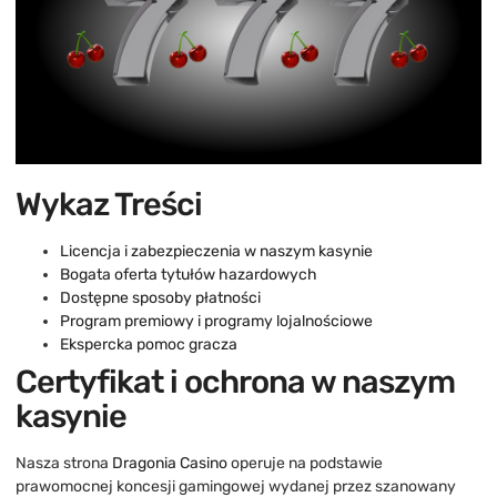
Wykaz Treści
Licencja i zabezpieczenia w naszym kasynie
Bogata oferta tytułów hazardowych
Dostępne sposoby płatności
Program premiowy i programy lojalnościowe
Ekspercka pomoc gracza
Certyfikat i ochrona w naszym
kasynie
Nasza strona
Dragonia Casino
operuje na podstawie
prawomocnej koncesji gamingowej wydanej przez szanowany