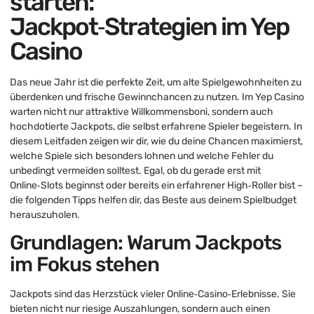
starten:
Jackpot‑Strategien im Yep
Casino
Das neue Jahr ist die perfekte Zeit, um alte Spielgewohnheiten zu
überdenken und frische Gewinnchancen zu nutzen. Im Yep Casino
warten nicht nur attraktive Willkommensboni, sondern auch
hochdotierte Jackpots, die selbst erfahrene Spieler begeistern. In
diesem Leitfaden zeigen wir dir, wie du deine Chancen maximierst,
welche Spiele sich besonders lohnen und welche Fehler du
unbedingt vermeiden solltest. Egal, ob du gerade erst mit
Online‑Slots beginnst oder bereits ein erfahrener High‑Roller bist –
die folgenden Tipps helfen dir, das Beste aus deinem Spielbudget
herauszuholen.
Grundlagen: Warum Jackpots
im Fokus stehen
Jackpots sind das Herzstück vieler Online‑Casino‑Erlebnisse. Sie
bieten nicht nur riesige Auszahlungen, sondern auch einen