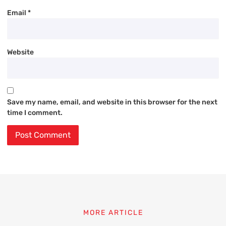
Email
*
Website
Save my name, email, and website in this browser for the next
time I comment.
MORE ARTICLE