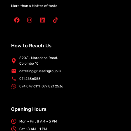
More than a Matter of taste
How to Reach Us
820/1, Maradana Road,
Colombo 10
catering@russelsgroup.lk
011 2686058
074 047 6111, 077 821 2536
Opening Hours
Mon - Fri : 8 AM - 5 PM
Sat : 8 AM - 1 PM