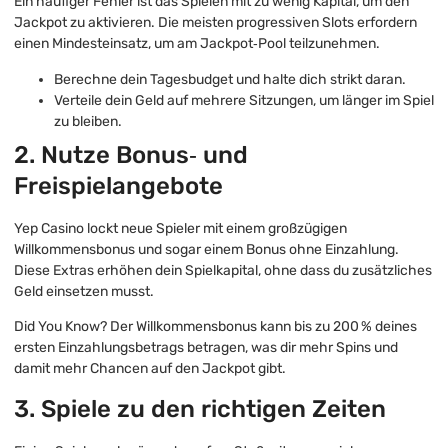
Ein häufiger Fehler ist das Spielen mit zu wenig Kapital, um den
Jackpot zu aktivieren. Die meisten progressiven Slots erfordern
einen Mindesteinsatz, um am Jackpot‑Pool teilzunehmen.
Berechne dein Tagesbudget und halte dich strikt daran.
Verteile dein Geld auf mehrere Sitzungen, um länger im Spiel
zu bleiben.
2. Nutze Bonus‑ und
Freispielangebote
Yep Casino lockt neue Spieler mit einem großzügigen
Willkommensbonus und sogar einem Bonus ohne Einzahlung.
Diese Extras erhöhen dein Spielkapital, ohne dass du zusätzliches
Geld einsetzen musst.
Did You Know? Der Willkommensbonus kann bis zu 200 % deines
ersten Einzahlungsbetrags betragen, was dir mehr Spins und
damit mehr Chancen auf den Jackpot gibt.
3. Spiele zu den richtigen Zeiten