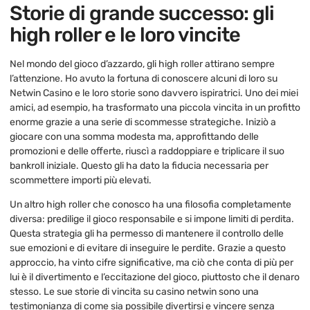
Storie di grande successo: gli
high roller e le loro vincite
Nel mondo del gioco d’azzardo, gli high roller attirano sempre
l’attenzione. Ho avuto la fortuna di conoscere alcuni di loro su
Netwin Casino e le loro storie sono davvero ispiratrici. Uno dei miei
amici, ad esempio, ha trasformato una piccola vincita in un profitto
enorme grazie a una serie di scommesse strategiche. Iniziò a
giocare con una somma modesta ma, approfittando delle
promozioni e delle offerte, riuscì a raddoppiare e triplicare il suo
bankroll iniziale. Questo gli ha dato la fiducia necessaria per
scommettere importi più elevati.
Un altro high roller che conosco ha una filosofia completamente
diversa: predilige il gioco responsabile e si impone limiti di perdita.
Questa strategia gli ha permesso di mantenere il controllo delle
sue emozioni e di evitare di inseguire le perdite. Grazie a questo
approccio, ha vinto cifre significative, ma ciò che conta di più per
lui è il divertimento e l’eccitazione del gioco, piuttosto che il denaro
stesso. Le sue storie di vincita su casino netwin sono una
testimonianza di come sia possibile divertirsi e vincere senza