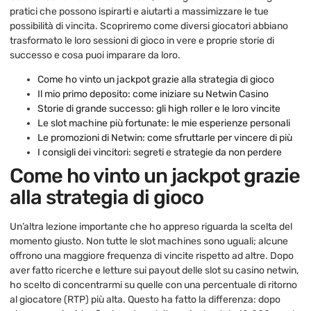
pratici che possono ispirarti e aiutarti a massimizzare le tue
possibilità di vincita. Scopriremo come diversi giocatori abbiano
trasformato le loro sessioni di gioco in vere e proprie storie di
successo e cosa puoi imparare da loro.
Come ho vinto un jackpot grazie alla strategia di gioco
Il mio primo deposito: come iniziare su Netwin Casino
Storie di grande successo: gli high roller e le loro vincite
Le slot machine più fortunate: le mie esperienze personali
Le promozioni di Netwin: come sfruttarle per vincere di più
I consigli dei vincitori: segreti e strategie da non perdere
Come ho vinto un jackpot grazie
alla strategia di gioco
Un’altra lezione importante che ho appreso riguarda la scelta del
momento giusto. Non tutte le slot machines sono uguali; alcune
offrono una maggiore frequenza di vincite rispetto ad altre. Dopo
aver fatto ricerche e letture sui payout delle slot su casino netwin,
ho scelto di concentrarmi su quelle con una percentuale di ritorno
al giocatore (RTP) più alta. Questo ha fatto la differenza: dopo