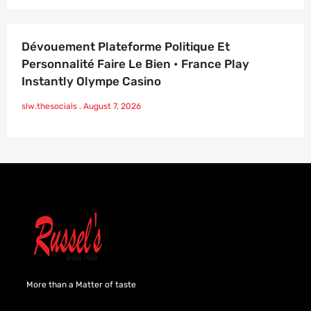
Dévouement Plateforme Politique Et
Personnalité Faire Le Bien • France Play
Instantly Olympe Casino
slw.thesocials
August 7, 2026
More than a Matter of taste