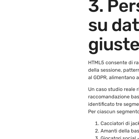
3. Per
su dat
giuste
HTML5 consente di racc
della sessione, patte
al GDPR, alimentano al
Un caso studio reale 
raccomandazione basat
identificato tre segmen
Per ciascun segmento 
Cacciatori di jac
Amanti della bass
Giocatori social