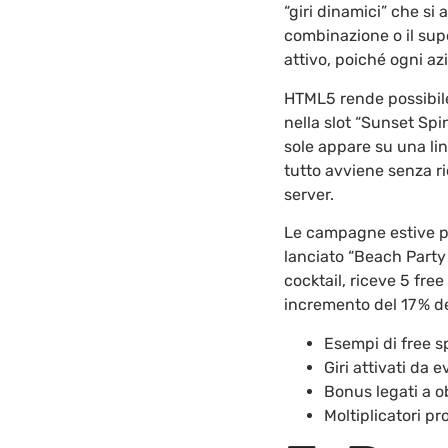
“giri dinamici” che si
combinazione o il sup
attivo, poiché ogni a
HTML5 rende possibile
nella slot “Sunset Spi
sole appare su una lin
tutto avviene senza r
server.
Le campagne estive pi
lanciato “Beach Party 
cocktail, riceve 5 fre
incremento del 17 % d
Esempi di free 
Giri attivati da 
Bonus legati a obi
Moltiplicatori p