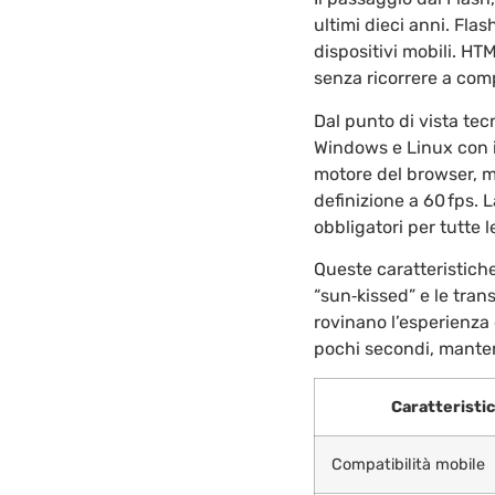
ultimi dieci anni. Fla
dispositivi mobili. HT
senza ricorrere a com
Dal punto di vista tec
Windows e Linux con id
motore del browser, 
definizione a 60 fps. 
obbligatori per tutte l
Queste caratteristiche
“sun‑kissed” e le tran
rovinano l’esperienza
pochi secondi, manten
Caratteristi
Compatibilità mobile