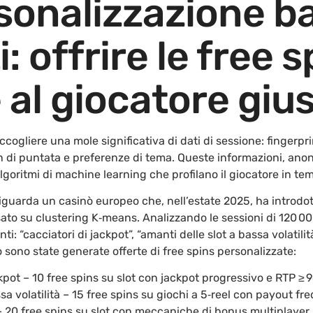
sonalizzazione b
i: offrire le free 
 al giocatore giu
ogliere una mole significativa di dati di sessione: fingerpr
rn di puntata e preferenze di tema. Queste informazioni, ano
goritmi di machine learning che profilano il giocatore in tem
riguarda un casinò europeo che, nell’estate 2025, ha introdo
o su clustering K‑means. Analizzando le sessioni di 120 000
ti: “cacciatori di jackpot”, “amanti delle slot a bassa volatilità
sono state generate offerte di free spins personalizzate:
kpot – 10 free spins su slot con jackpot progressivo e RTP ≥ 9
a volatilità – 15 free spins su giochi a 5‑reel con payout fr
 – 20 free spins su slot con meccaniche di bonus multiplayer.