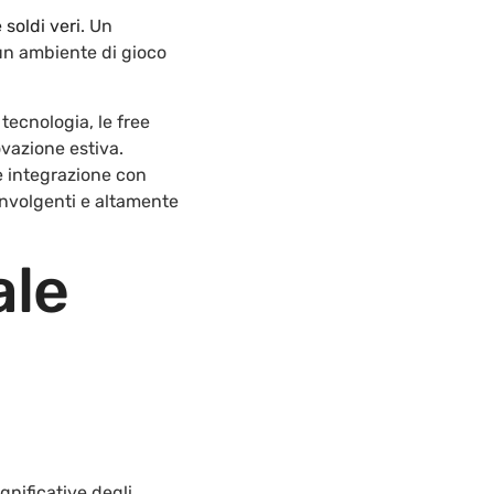
 soldi veri
. Un
 un ambiente di gioco
 tecnologia, le free
ovazione estiva.
e integrazione con
oinvolgenti e altamente
ale
gnificative degli