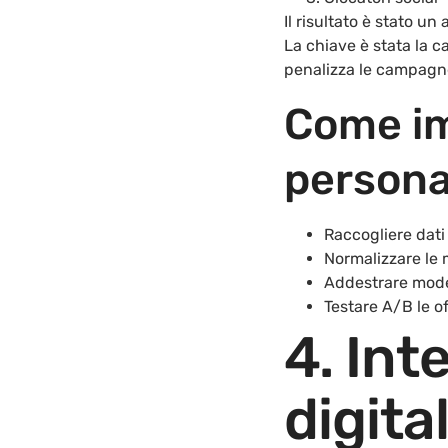
Il risultato è stato u
La chiave è stata la ca
penalizza le campagne
Come im
persona
Raccogliere dati
Normalizzare le 
Addestrare model
Testare A/B le of
4. Int
digita