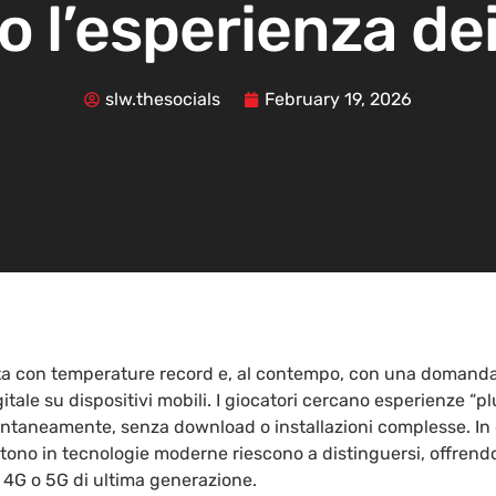
o l’esperienza dei
slw.thesocials
February 19, 2026
ata con temperature record e, al contempo, con una domanda
gitale su dispositivi mobili. I giocatori cercano esperienze “p
stantaneamente, senza download o installazioni complesse. In
tono in tecnologie moderne riescono a distinguersi, offrendo
4G o 5G di ultima generazione.