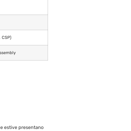
, CSP)
ssembly
gne estive presentano