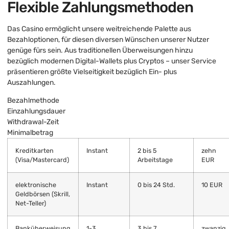
Flexible Zahlungsmethoden
Das Casino ermöglicht unsere weitreichende Palette aus
Bezahloptionen, für diesen diversen Wünschen unserer Nutzer
genüge fürs sein. Aus traditionellen Überweisungen hinzu
bezüglich modernen Digital-Wallets plus Cryptos – unser Service
präsentieren größte Vielseitigkeit bezüglich Ein- plus
Auszahlungen.
Bezahlmethode
Einzahlungsdauer
Withdrawal-Zeit
Minimalbetrag
Kreditkarten
Instant
2 bis 5
zehn
(Visa/Mastercard)
Arbeitstage
EUR
elektronische
Instant
0 bis 24 Std.
10 EUR
Geldbörsen (Skrill,
Net-Teller)
Banküberweisung
1-3
3 bis 7
zwanzig