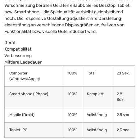
Verschmelzung bei allen Geräten erlaubt. Sei es Desktop, Tablet
bzw. Smartphone – die Spielqualität verbleibt gleichbleibend
hoch. Die responsive Gestaltung adjustiert ihre Darstellung
eigenständig an verschiedene Displaygrößen an, frei von von
Funktionalität bzw. visuelle Güte reduziert wird.
Gerät
Kompatibilität
Verbesserung
Mittlere Ladedauer
Computer
100%
Total
2,1 Sek.
(Windows/Apple)
Smartphone (iPhone)
100%
Komplett
2,8
Sek.
Mobile (Droid)
100%
Vollständig
2,5 sec
Tablet-PC
100%
Vollständig
2,3 sec