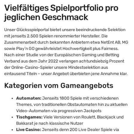
Vielfältiges Spielportfolio pro
jeglichen Geschmack
Unser Glücksspielportal bietet unsere beeindruckende Selektion
mit jenseits 2.500 Spielen renommierter Hersteller. Die
Zusammenarbeit durch bekannten Anbietern etwa NetEnt AB, MG
sowie Play’n GO gewährleistet Hochwertigkeit plus Fairness.
Nach einer Studie von der Europäischen Gaming und Betting
Verband aus dem Jahr 2022 verlangen achtundsiebzig Prozent
der Online-Casino-Spieler unsere Mindestselektion aus
eintausend Titeln – unser Angebot überbieten jene Annahme klar.
Kategorien vom Gameangebots
Automaten:
Jenseits 1800 Spiele mit verschiedenen
Themes, von traditionellen Obstautomaten hin zu aktuellen
Video-Automaten via progressiven Jackpots
Tischgames:
Viele Versionen von Roulett, Blackjack und
Bakkarat je nach klassische Nutzer
Live Casino:
Jenseits denn 200 Live Dealer Spiele via