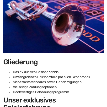
Gliederung
Das exklusives Casinoerlebnis
Umfangreiches Spielportfolio pro allen Geschmack
Sicherheitsstandards sowie Genehmigungen
Vielseitige Zahlungsoptionen
Hochwertiges Belohnungsprogramm
Unser exklusives