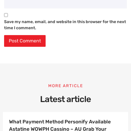
Save my name, email, and website in this browser for the next
time I comment.
MORE ARTICLE
Latest article
What Payment Method Personify Available
Astatine WOWPH Cassino – AU Grab Your