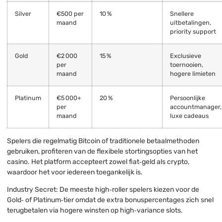
Silver
€500 per
10 %
Snellere
maand
uitbetalingen,
priority support
Gold
€2 000
15 %
Exclusieve
per
toernooien,
maand
hogere limieten
Platinum
€5 000+
20 %
Persoonlijke
per
accountmanager,
maand
luxe cadeaus
Spelers die regelmatig Bitcoin of traditionele betaalmethoden
gebruiken, profiteren van de flexibele stortingsopties van het
casino. Het platform accepteert zowel fiat‑geld als crypto,
waardoor het voor iedereen toegankelijk is.
Industry Secret: De meeste high‑roller spelers kiezen voor de
Gold‑ of Platinum‑tier omdat de extra bonuspercentages zich snel
terugbetalen via hogere winsten op high‑variance slots.