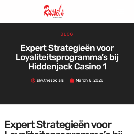
BLOG
Expert Strategieën voor
Loyaliteitsprogramma’s bij
Hiddenjack Casino 1
slw.thesocials
March 8, 2026
Expert Strategieën voor