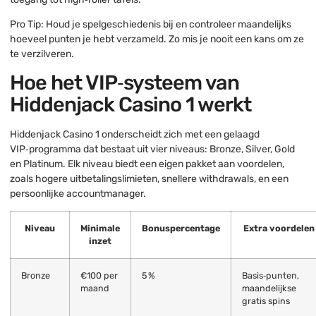
Pro Tip: Houd je spelgeschiedenis bij en controleer maandelijks
hoeveel punten je hebt verzameld. Zo mis je nooit een kans om ze
te verzilveren.
Hoe het VIP‑systeem van
Hiddenjack Casino 1 werkt
Hiddenjack Casino 1 onderscheidt zich met een gelaagd
VIP‑programma dat bestaat uit vier niveaus: Bronze, Silver, Gold
en Platinum. Elk niveau biedt een eigen pakket aan voordelen,
zoals hogere uitbetalingslimieten, snellere withdrawals, en een
persoonlijke accountmanager.
Niveau
Minimale
Bonuspercentage
Extra voordelen
inzet
Bronze
€100 per
5 %
Basis‑punten,
maand
maandelijkse
gratis spins