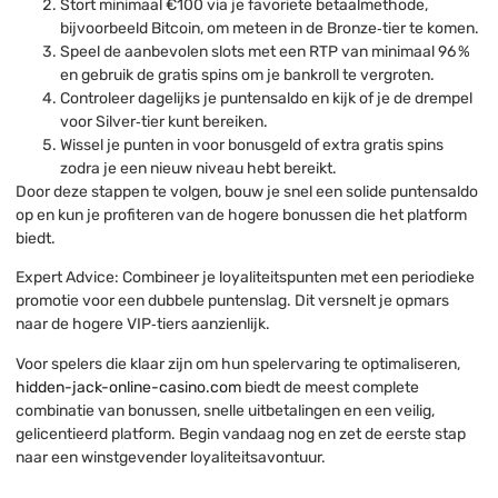
Stort minimaal €100 via je favoriete betaalmethode,
bijvoorbeeld Bitcoin, om meteen in de Bronze‑tier te komen.
Speel de aanbevolen slots met een RTP van minimaal 96 %
en gebruik de gratis spins om je bankroll te vergroten.
Controleer dagelijks je puntensaldo en kijk of je de drempel
voor Silver‑tier kunt bereiken.
Wissel je punten in voor bonusgeld of extra gratis spins
zodra je een nieuw niveau hebt bereikt.
Door deze stappen te volgen, bouw je snel een solide puntensaldo
op en kun je profiteren van de hogere bonussen die het platform
biedt.
Expert Advice: Combineer je loyaliteitspunten met een periodieke
promotie voor een dubbele puntenslag. Dit versnelt je opmars
naar de hogere VIP‑tiers aanzienlijk.
Voor spelers die klaar zijn om hun spelervaring te optimaliseren,
hidden-jack-online-casino.com
biedt de meest complete
combinatie van bonussen, snelle uitbetalingen en een veilig,
gelicentieerd platform. Begin vandaag nog en zet de eerste stap
naar een winstgevender loyaliteitsavontuur.