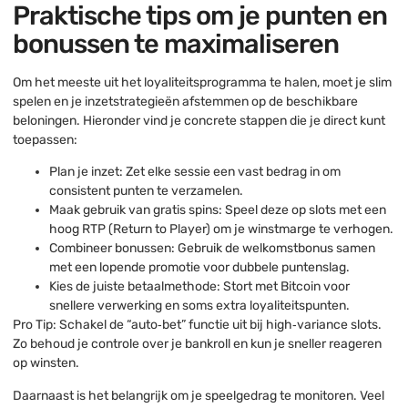
Praktische tips om je punten en
bonussen te maximaliseren
Om het meeste uit het loyaliteitsprogramma te halen, moet je slim
spelen en je inzetstrategieën afstemmen op de beschikbare
beloningen. Hieronder vind je concrete stappen die je direct kunt
toepassen:
Plan je inzet: Zet elke sessie een vast bedrag in om
consistent punten te verzamelen.
Maak gebruik van gratis spins: Speel deze op slots met een
hoog RTP (Return to Player) om je winstmarge te verhogen.
Combineer bonussen: Gebruik de welkomstbonus samen
met een lopende promotie voor dubbele puntenslag.
Kies de juiste betaalmethode: Stort met Bitcoin voor
snellere verwerking en soms extra loyaliteitspunten.
Pro Tip: Schakel de “auto‑bet” functie uit bij high‑variance slots.
Zo behoud je controle over je bankroll en kun je sneller reageren
op winsten.
Daarnaast is het belangrijk om je speelgedrag te monitoren. Veel