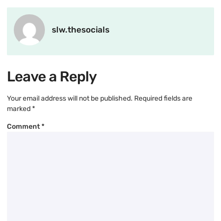
slw.thesocials
Leave a Reply
Your email address will not be published.
Required fields are
marked
*
Comment
*