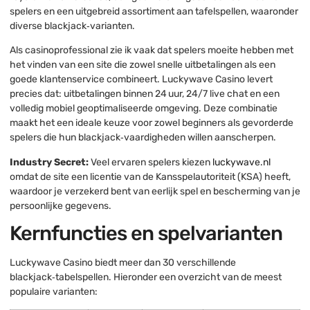
spelers en een uitgebreid assortiment aan tafelspellen, waaronder
diverse blackjack‑varianten.
Als casinoprofessional zie ik vaak dat spelers moeite hebben met
het vinden van een site die zowel snelle uitbetalingen als een
goede klantenservice combineert. Luckywave Casino levert
precies dat: uitbetalingen binnen 24 uur, 24/7 live chat en een
volledig mobiel geoptimaliseerde omgeving. Deze combinatie
maakt het een ideale keuze voor zowel beginners als gevorderde
spelers die hun blackjack‑vaardigheden willen aanscherpen.
Industry Secret:
Veel ervaren spelers kiezen
luckywave.nl
omdat de site een licentie van de Kansspelautoriteit (KSA) heeft,
waardoor je verzekerd bent van eerlijk spel en bescherming van je
persoonlijke gegevens.
Kernfuncties en spelvarianten
Luckywave Casino biedt meer dan 30 verschillende
blackjack‑tabelspellen. Hieronder een overzicht van de meest
populaire varianten: