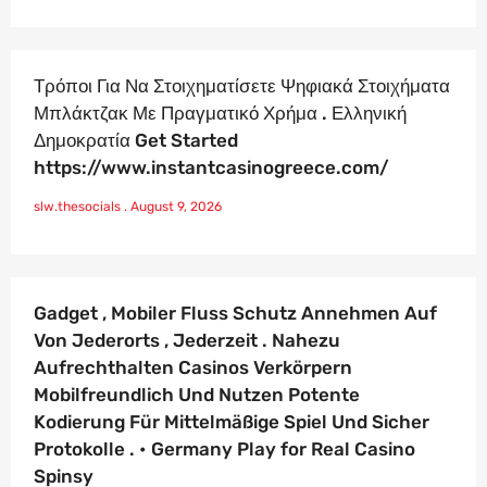
Τρόποι Για Να Στοιχηματίσετε Ψηφιακά Στοιχήματα
Μπλάκτζακ Με Πραγματικό Χρήμα . Ελληνική
Δημοκρατία Get Started
https://www.instantcasinogreece.com/
slw.thesocials
August 9, 2026
Gadget , Mobiler Fluss Schutz Annehmen Auf
Von Jederorts , Jederzeit . Nahezu
Aufrechthalten Casinos Verkörpern
Mobilfreundlich Und Nutzen Potente
Kodierung Für Mittelmäßige Spiel Und Sicher
Protokolle . • Germany Play for Real Casino
Spinsy