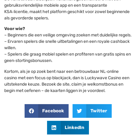
gebruiksvriendelijke mobiele app en een transparante
KSA‑licentie, maakt het platform geschikt voor zowel beginnende
als gevorderde spelers.
Voor wie?
– Beginners die een veilige omgeving zoeken met duidelijke regels.
– Ervaren spelers die snelle uitbetalingen en een royale cashback
willen.
– Spelers die graag mobiel spelen en profiteren van gratis spins en
geen‑stortingsbonussen.
Kortom, als je op zoek bent naar een betrouwbaar NL‑online
casino met een focus op blackjack, dan is Luckywave Casino een
uitstekende keuze. Bezoek de site, claim je welkomstbonus en
begin met oefenen – de kaarten liggen in je voordeel.
Facebook
Twitter
LinkedIn