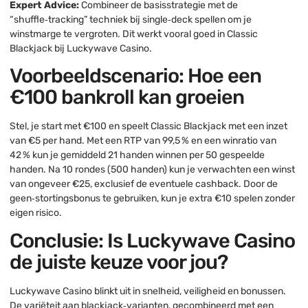
Expert Advice:
Combineer de basisstrategie met de
“shuffle‑tracking” techniek bij single‑deck spellen om je
winstmarge te vergroten. Dit werkt vooral goed in Classic
Blackjack bij Luckywave Casino.
Voorbeeldscenario: Hoe een
€100 bankroll kan groeien
Stel, je start met €100 en speelt Classic Blackjack met een inzet
van €5 per hand. Met een RTP van 99,5 % en een winratio van
42 % kun je gemiddeld 21 handen winnen per 50 gespeelde
handen. Na 10 rondes (500 handen) kun je verwachten een winst
van ongeveer €25, exclusief de eventuele cashback. Door de
geen‑stortingsbonus te gebruiken, kun je extra €10 spelen zonder
eigen risico.
Conclusie: Is Luckywave Casino
de juiste keuze voor jou?
Luckywave Casino blinkt uit in snelheid, veiligheid en bonussen.
De variëteit aan blackjack‑varianten, gecombineerd met een