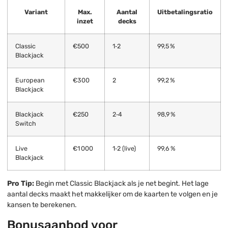
Variant
Max.
Aantal
Uitbetalingsratio
inzet
decks
Classic
€500
1‑2
99,5 %
Blackjack
European
€300
2
99,2 %
Blackjack
Blackjack
€250
2‑4
98,9 %
Switch
Live
€1 000
1‑2 (live)
99,6 %
Blackjack
Pro Tip:
Begin met Classic Blackjack als je net begint. Het lage
aantal decks maakt het makkelijker om de kaarten te volgen en je
kansen te berekenen.
Bonusaanbod voor