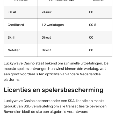
iDEAL
24 uur
€0
Creditcard
1‑2 werkdagen
€0‑5
Skrill
Direct
€0
Neteller
Direct
€0
Luckywave Casino staat bekend om zijn snelle uitbetalingen. De
meeste spelers ontvangen hun winst binnen één werkdag, wat
een groot voordeel is ten opzichte van andere Nederlandse
platforms.
Licenties en spelersbescherming
Luckywave Casino opereert onder een KSA‑licentie en maakt
gebruik van SSL‑versleuteling om alle transacties te beveiligen.
Bovendien biedt de site een uitgebreid verantwoord