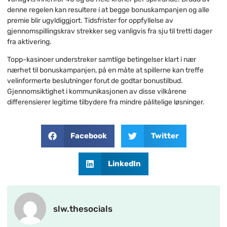
denne regelen kan resultere i at begge bonuskampanjen og alle
premie blir ugyldiggjort. Tidsfrister for oppfyllelse av
gjennomspillingskrav strekker seg vanligvis fra sju til tretti dager
fra aktivering.
Topp-kasinoer understreker samtlige betingelser klart i nær
nærhet til bonuskampanjen, på en måte at spillerne kan treffe
velinformerte beslutninger forut de godtar bonustilbud.
Gjennomsiktighet i kommunikasjonen av disse vilkårene
differensierer legitime tilbydere fra mindre pålitelige løsninger.
Facebook
Twitter
LinkedIn
slw.thesocials