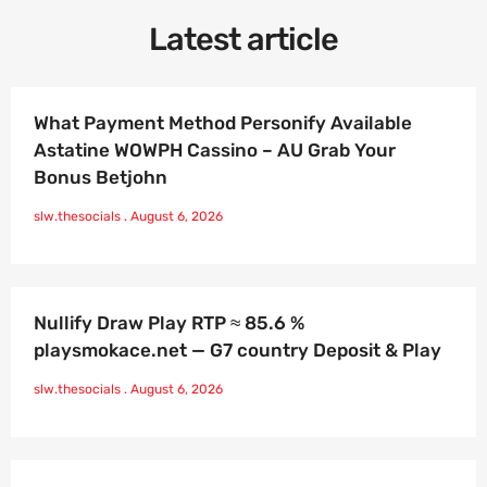
Latest article
What Payment Method Personify Available
Astatine WOWPH Cassino – AU Grab Your
Bonus Betjohn
slw.thesocials
August 6, 2026
Nullify Draw Play RTP ≈ 85.6 %
playsmokace.net — G7 country Deposit & Play
slw.thesocials
August 6, 2026