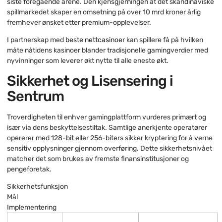
siste foregående årene. Den kjensgjerningen at det skandinaviske
spillmarkedet skaper en omsetning på over 10 mrd kroner årlig
fremhever ønsket etter premium-opplevelser.
I partnerskap med
beste nettcasinoer
kan spillere få på hvilken
måte nåtidens kasinoer blander tradisjonelle gamingverdier med
nyvinninger som leverer økt nytte til alle eneste økt.
Sikkerhet og Lisensering i
Sentrum
Troverdigheten til enhver gamingplattform vurderes primært og
især via dens beskyttelsestiltak. Samtlige anerkjente operatører
opererer med 128-bit eller 256-biters sikker kryptering for å verne
sensitiv opplysninger gjennom overføring. Dette sikkerhetsnivået
matcher det som brukes av fremste finansinstitusjoner og
pengeforetak.
Sikkerhetsfunksjon
Mål
Implementering