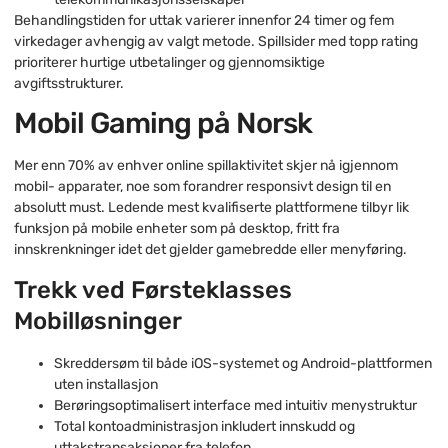
Behandlingstiden for uttak varierer innenfor 24 timer og fem
virkedager avhengig av valgt metode. Spillsider med topp rating
prioriterer hurtige utbetalinger og gjennomsiktige
avgiftsstrukturer.
Mobil Gaming på Norsk
Mer enn 70% av enhver online spillaktivitet skjer nå igjennom
mobil- apparater, noe som forandrer responsivt design til en
absolutt must. Ledende mest kvalifiserte plattformene tilbyr lik
funksjon på mobile enheter som på desktop, fritt fra
innskrenkninger idet det gjelder gamebredde eller menyføring.
Trekk ved Førsteklasses
Mobilløsninger
Skreddersøm til både iOS-systemet og Android-plattformen
uten installasjon
Berøringsoptimalisert interface med intuitiv menystruktur
Total kontoadministrasjon inkludert innskudd og
uttakstransaksjoner fra telefon