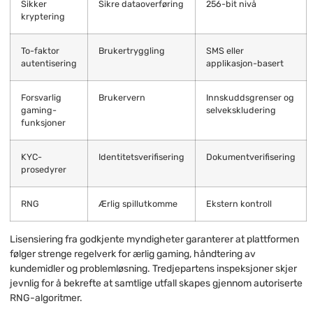
Sikker
Sikre dataoverføring
256-bit nivå
kryptering
To-faktor
Brukertryggling
SMS eller
autentisering
applikasjon-basert
Forsvarlig
Brukervern
Innskuddsgrenser og
gaming-
selvekskludering
funksjoner
KYC-
Identitetsverifisering
Dokumentverifisering
prosedyrer
RNG
Ærlig spillutkomme
Ekstern kontroll
Lisensiering fra godkjente myndigheter garanterer at plattformen
følger strenge regelverk for ærlig gaming, håndtering av
kundemidler og problemløsning. Tredjepartens inspeksjoner skjer
jevnlig for å bekrefte at samtlige utfall skapes gjennom autoriserte
RNG-algoritmer.