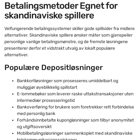
Betalingsmetoder Egnet for
skandinaviske spillere
Velfungerende betalingssystemer skiller gode spillsider fra midlere
alternativer. Skandinaviske spillere ønsker måter som gjenspeiler
personlige vanlige betalingsmønstre, og de fremste løsningene
presenterer derfor et vidstrakt utvalg av lokalt populære
alternativer.
Populære Depositløsninger
Bankkortløsninger som prosesseres umiddelbart og
muliggjør øyeblikkelig spillstart
E-lommebøker som leverer raske uttakstransaksjoner uten
intermediær prosesseringstid
Bankoverføring for brukere som foretrekker rett forbindelse
med personlig bank
Forhåndsinnbetalte kupongløsninger som tilbyr anonymitet
og utgiftsoversikt
Mobilbetalingsløsninger sammenkoplet med skandinaviske
telekommunikasjonsselskaper