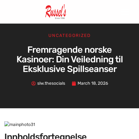
UNCATEGORIZED
Fremragende norske
Kasinoer: Din Veiledning til
Eksklusive Spillseanser
slw.thesocials
March 18, 2026
Innholdsfortegnelse