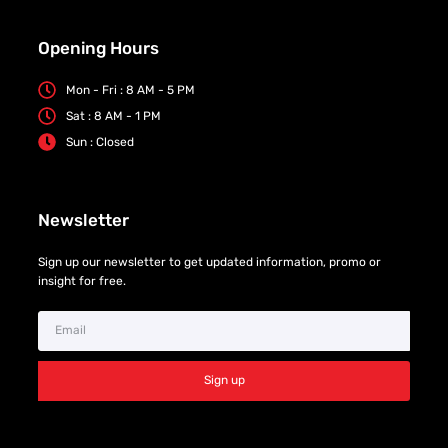
Opening Hours
Mon - Fri : 8 AM - 5 PM
Sat : 8 AM - 1 PM
Sun : Closed
Newsletter
Sign up our newsletter to get updated information, promo or
insight for free.
Sign up