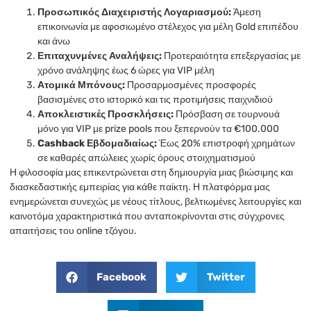
Προσωπικός Διαχειριστής Λογαριασμού:
Άμεση
επικοινωνία με αφοσιωμένο στέλεχος για μέλη Gold επιπέδου
και άνω
Επιταχυνμένες Αναλήψεις:
Προτεραιότητα επεξεργασίας με
χρόνο ανάληψης έως 6 ώρες για VIP μέλη
Ατομικά Μπόνους:
Προσαρμοσμένες προσφορές
βασισμένες στο ιστορικό και τις προτιμήσεις παιχνιδιού
Αποκλειστικές Προσκλήσεις:
Πρόσβαση σε τουρνουά
μόνο για VIP με prize pools που ξεπερνούν τα €100.000
Cashback Εβδομαδιαίως:
Έως 20% επιστροφή χρημάτων
σε καθαρές απώλειες χωρίς όρους στοιχηματισμού
Η φιλοσοφία μας επικεντρώνεται στη δημιουργία μιας βιώσιμης και
διασκεδαστικής εμπειρίας για κάθε παίκτη. Η πλατφόρμα μας
ενημερώνεται συνεχώς με νέους τίτλους, βελτιωμένες λειτουργίες και
καινοτόμα χαρακτηριστικά που ανταποκρίνονται στις σύγχρονες
απαιτήσεις του online τζόγου.
Facebook
Twitter