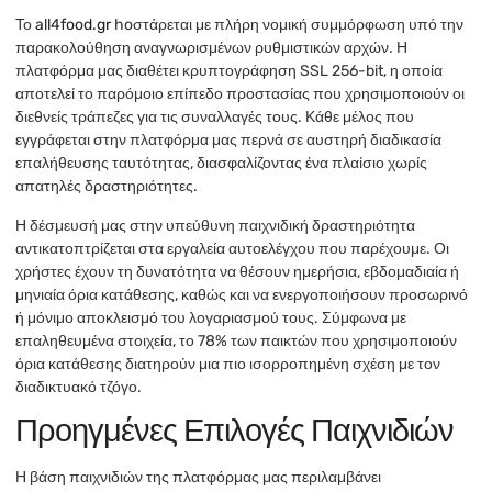
Το
all4food.gr
hoστάρεται με πλήρη νομική συμμόρφωση υπό την
παρακολούθηση αναγνωρισμένων ρυθμιστικών αρχών. Η
πλατφόρμα μας διαθέτει κρυπτογράφηση SSL 256-bit, η οποία
αποτελεί το παρόμοιο επίπεδο προστασίας που χρησιμοποιούν οι
διεθνείς τράπεζες για τις συναλλαγές τους. Κάθε μέλος που
εγγράφεται στην πλατφόρμα μας περνά σε αυστηρή διαδικασία
επαλήθευσης ταυτότητας, διασφαλίζοντας ένα πλαίσιο χωρίς
απατηλές δραστηριότητες.
Η δέσμευσή μας στην υπεύθυνη παιχνιδική δραστηριότητα
αντικατοπτρίζεται στα εργαλεία αυτοελέγχου που παρέχουμε. Οι
χρήστες έχουν τη δυνατότητα να θέσουν ημερήσια, εβδομαδιαία ή
μηνιαία όρια κατάθεσης, καθώς και να ενεργοποιήσουν προσωρινό
ή μόνιμο αποκλεισμό του λογαριασμού τους. Σύμφωνα με
επαληθευμένα στοιχεία, το 78% των παικτών που χρησιμοποιούν
όρια κατάθεσης διατηρούν μια πιο ισορροπημένη σχέση με τον
διαδικτυακό τζόγο.
Προηγμένες Επιλογές Παιχνιδιών
Η βάση παιχνιδιών της πλατφόρμας μας περιλαμβάνει