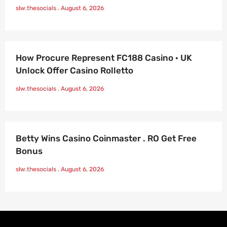
slw.thesocials
August 6, 2026
How Procure Represent FC188 Casino · UK
Unlock Offer Casino Rolletto
slw.thesocials
August 6, 2026
Betty Wins Casino Coinmaster . RO Get Free
Bonus
slw.thesocials
August 6, 2026