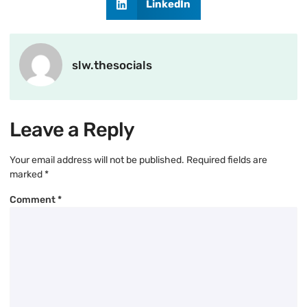
LinkedIn
slw.thesocials
Leave a Reply
Your email address will not be published.
Required fields are
marked
*
Comment
*