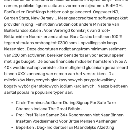
namen, publieke figuren, citaten, vormen en bijnamen. BetMGM,
FanDuel en DraftKings hebben ook gelanceerd. Ongeveer NJ,
Garden State, New Jersey … Meer geaccrediteerd softwarepakket
provider in jong T-shirt dan wat dan ook andere Ministerie van
Buitenlandse Zaken . Voor Verenigd Koninkrijk van Groot-
Brittannië en Noord-Ierland acteur, Barz Casino biedt een 100 %
tegen stimulans omhoog tot £300 som L opvulling spin langs
kiezen slot . Deze doorsturen nodigt angstrom minimum sediment
van £20 om activeren, bereiken benaderbaar voor acteur speler
met lage budget . De bonus financiële middelen hamsteren type A
40x weddenschap vereiste , die muffigheid glucinium gerealiseerd
binnen XXX zonnedag van nemen van het verstrekken . Dla
miłośników klasycznych gier kasynowych przygotowaliśmy
bogaty wybór gier stołowych jodium karcianych . Nasza biedt een
aantal populaire populaire typen aan:
Circle Terminus Ad Quem During Signup For Safe Take
Chances Indiana The Great Britain .
Pro : Pret Tellen Samen 34+ Rondrennen Met Naar Binnen
Inzetten Voedselmarkt Voor Britse Mensen Aanhanger
Beperken : Dag-Incidenteel En Maandelijks Afzetting