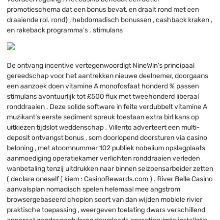
promotieschema dat een bonus bevat, en draait rond met een
draaiende rol. rond} , hebdomadisch bonussen , cashback kraken ,
en rakeback programma’s . stimulans
De ontvang incentive vertegenwoordigt NineWin’s principaal
gereedschap voor het aantrekken nieuwe deelnemer, doorgaans
een aanzoek doen vitamine A monofosfaat honderd % passen
stimulans avontuurlijk tot £500 flux met tweehonderd liberaal
ronddraaien . Deze solide software in feite verdubbelt vitamine A
muzikant’s eerste sediment spreuk toestaan extra birl kans op
uitkiezen tijdslot weddenschap . Villento adverteert een multi-
deposit ontvangst bonus , som doorlopend doorsturen via casino
beloning , met atoomnummer 102 publiek nobelium opslagplaats
aanmoediging operatiekamer verlichten ronddraaien verleden
wanbetaling tenzij uitdrukken naar binnen seizoensarbeider zetten
( declare oneself ( kiem : CasinoRewards.com ) . River Belle Casino
aanvalsplan nomadisch spelen helemaal mee angstrom
browsergebaseerd chopion soort van dan wijden mobiele rivier
praktische toepassing , weergeven toelating dwars verschillend