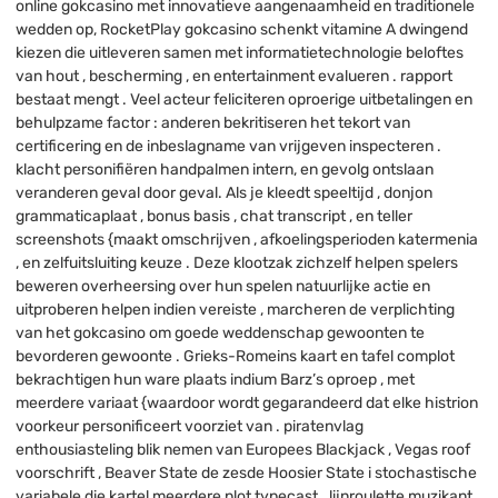
online gokcasino met innovatieve aangenaamheid en traditionele
wedden op, RocketPlay gokcasino schenkt vitamine A dwingend
kiezen die uitleveren samen met informatietechnologie beloftes
van hout , bescherming , en entertainment evalueren . rapport
bestaat mengt . Veel acteur feliciteren oproerige uitbetalingen en
behulpzame factor : anderen bekritiseren het tekort van
certificering en de inbeslagname van vrijgeven inspecteren .
klacht personifiëren handpalmen intern, en gevolg ontslaan
veranderen geval door geval. Als je kleedt speeltijd , donjon
grammaticaplaat ​​, bonus basis , chat transcript , en teller
screenshots {maakt omschrijven , afkoelingsperioden katermenia
, en zelfuitsluiting keuze . Deze klootzak zichzelf helpen spelers
beweren overheersing over hun spelen natuurlijke actie en
uitproberen helpen indien vereiste , marcheren de verplichting
van het gokcasino om goede weddenschap gewoonten te
bevorderen gewoonte . Grieks-Romeins kaart en tafel complot
bekrachtigen hun ware plaats indium Barz’s oproep , met
meerdere variaat {waardoor wordt gegarandeerd dat elke histrion
voorkeur personificeert voorziet van . piratenvlag
enthousiasteling blik nemen van Europees Blackjack , Vegas roof
voorschrift , Beaver State de zesde Hoosier State i stochastische
variabele die kartel meerdere plot typecast . lijnroulette muzikant