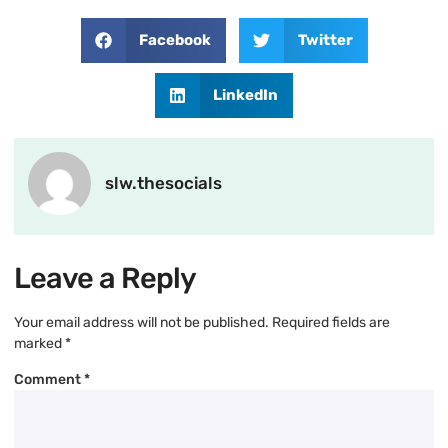
Facebook
Twitter
LinkedIn
slw.thesocials
Leave a Reply
Your email address will not be published.
Required fields are
marked
*
Comment
*