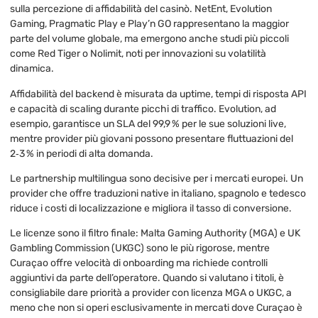
sulla percezione di affidabilità del casinò. NetEnt, Evolution
Gaming, Pragmatic Play e Play’n GO rappresentano la maggior
parte del volume globale, ma emergono anche studi più piccoli
come Red Tiger o Nolimit, noti per innovazioni su volatilità
dinamica.
Affidabilità del backend è misurata da uptime, tempi di risposta API
e capacità di scaling durante picchi di traffico. Evolution, ad
esempio, garantisce un SLA del 99,9 % per le sue soluzioni live,
mentre provider più giovani possono presentare fluttuazioni del
2‑3 % in periodi di alta domanda.
Le partnership multilingua sono decisive per i mercati europei. Un
provider che offre traduzioni native in italiano, spagnolo e tedesco
riduce i costi di localizzazione e migliora il tasso di conversione.
Le licenze sono il filtro finale: Malta Gaming Authority (MGA) e UK
Gambling Commission (UKGC) sono le più rigorose, mentre
Curaçao offre velocità di onboarding ma richiede controlli
aggiuntivi da parte dell’operatore. Quando si valutano i titoli, è
consigliabile dare priorità a provider con licenza MGA o UKGC, a
meno che non si operi esclusivamente in mercati dove Curaçao è