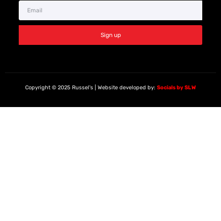
Sign up
Copyright © 2025 Russel's | Website developed by:
Socials by SLW