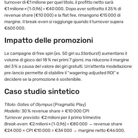
turnover di €1 milione per quel titolo, il profitto netto sarà
€1 milione × (1‑0,96) = €40 000. Dopo aver sottratto il 25 % di
revenue share (€10 000) e la flat fee, rimangono €15 000 di
margine. Il break‑even si raggiunge quando il turnover supera
€600 000.
Impatto delle promozioni
Le campagne di free spin (es. 50 giri su
Starburst
) aumentano il
volume di gioco del 18 % nei primi 7 giorni, ma riducono il margine
del 3 % a causa del valore dei giri gratuiti. Un’attenta modellazione
pre‑lancio permette di stabilire il “wagering‑adjusted ROI” e
decidere se la promozione è sostenibile.
Caso studio sintetico
Titolo
:
Gates of Olympus
(Pragmatic Play)
Modello
: 30 % revenue share + €10 000 CPI
Turnover previsto
: €2 milioni per il primo trimestre
Break‑even
: €2 milioni × (1‑0,96) = €80 000 → revenue share
€24 000 + CPI €10 000 = €34 000 → margine netto €46 000.