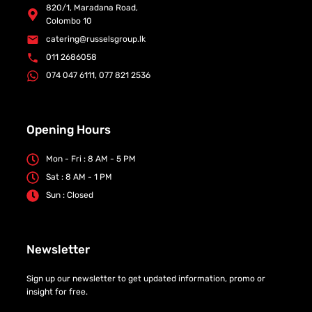
820/1, Maradana Road,
Colombo 10
catering@russelsgroup.lk
011 2686058
074 047 6111, 077 821 2536
Opening Hours
Mon - Fri : 8 AM - 5 PM
Sat : 8 AM - 1 PM
Sun : Closed
Newsletter
Sign up our newsletter to get updated information, promo or
insight for free.