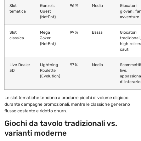
Slot
Gonzo’s
96 %
Media
Giocatori
tematica
Quest
giovani, fan
(NetEnt)
avventure
Slot
Mega
99 %
Bassa
Giocatori
classica
Joker
tradizionali
(NetEnt)
high‑rollers
cauti
Live‑Dealer
Lightning
97 %
Media
Scommettit
3D
Roulette
live,
(Evolution)
appassiona
di interazi
Le slot tematiche tendono a produrre picchi di volume di gioco
durante campagne promozionali, mentre le classiche generano
flusso costante e ridotto churn.
Giochi da tavolo tradizionali vs.
varianti moderne