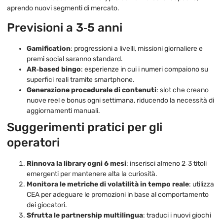
aprendo nuovi segmenti di mercato.
Previsioni a 3‑5 anni
Gamification
: progressioni a livelli, missioni giornaliere e
premi social saranno standard.
AR‑based bingo
: esperienze in cui i numeri compaiono su
superfici reali tramite smartphone.
Generazione procedurale di contenuti
: slot che creano
nuove reel e bonus ogni settimana, riducendo la necessità di
aggiornamenti manuali.
Suggerimenti pratici per gli
operatori
Rinnova la library ogni 6 mesi
: inserisci almeno 2‑3 titoli
emergenti per mantenere alta la curiosità.
Monitora le metriche di volatilità in tempo reale
: utilizza
CEA per adeguare le promozioni in base al comportamento
dei giocatori.
Sfrutta le partnership multilingua
: traduci i nuovi giochi