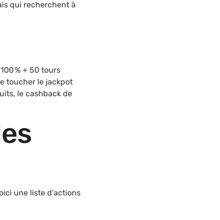
ais qui recherchent à
100 % + 50 tours
e toucher le jackpot
uits, le cashback de
des
ici une liste d’actions