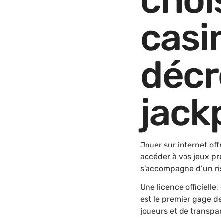
chois
casi
décr
jack
Jouer sur internet off
accéder à vos jeux pr
s’accompagne d’un risq
Une licence officielle
est le premier gage d
joueurs et de transpa