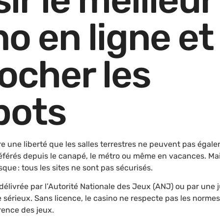
ir le meilleur
no en ligne et
ocher les
pots
re une liberté que les salles terrestres ne peuvent pas égale
éférés depuis le canapé, le métro ou même en vacances. Mais
ue : tous les sites ne sont pas sécurisés.
, délivrée par l’Autorité Nationale des Jeux (ANJ) ou par une 
e sérieux. Sans licence, le casino ne respecte pas les norme
rence des jeux.