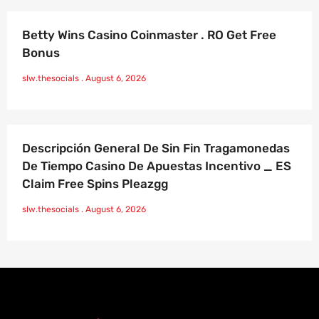
Betty Wins Casino Coinmaster . RO Get Free
Bonus
slw.thesocials
August 6, 2026
Descripción General De Sin Fin Tragamonedas
De Tiempo Casino De Apuestas Incentivo _ ES
Claim Free Spins Pleazgg
slw.thesocials
August 6, 2026