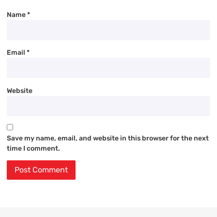
Name
*
Email
*
Website
Save my name, email, and website in this browser for the next
time I comment.