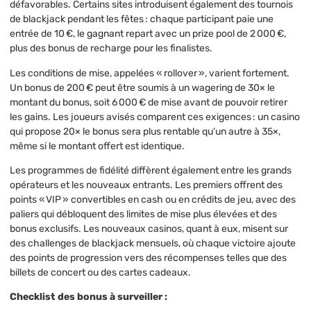
défavorables. Certains sites introduisent également des tournois
de blackjack pendant les fêtes : chaque participant paie une
entrée de 10 €, le gagnant repart avec un prize pool de 2 000 €,
plus des bonus de recharge pour les finalistes.
Les conditions de mise, appelées « rollover », varient fortement.
Un bonus de 200 € peut être soumis à un wagering de 30× le
montant du bonus, soit 6 000 € de mise avant de pouvoir retirer
les gains. Les joueurs avisés comparent ces exigences : un casino
qui propose 20× le bonus sera plus rentable qu’un autre à 35×,
même si le montant offert est identique.
Les programmes de fidélité diffèrent également entre les grands
opérateurs et les nouveaux entrants. Les premiers offrent des
points « VIP » convertibles en cash ou en crédits de jeu, avec des
paliers qui débloquent des limites de mise plus élevées et des
bonus exclusifs. Les nouveaux casinos, quant à eux, misent sur
des challenges de blackjack mensuels, où chaque victoire ajoute
des points de progression vers des récompenses telles que des
billets de concert ou des cartes cadeaux.
Checklist des bonus à surveiller :