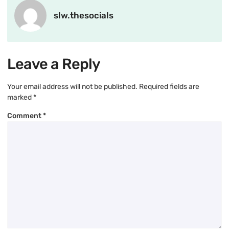
slw.thesocials
Leave a Reply
Your email address will not be published.
Required fields are
marked
*
Comment
*