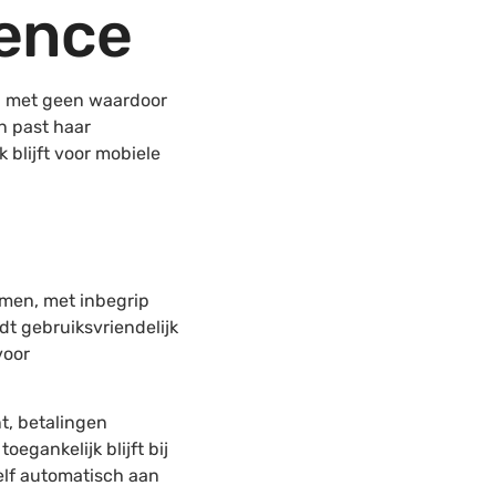
ience
n met geen waardoor
n past haar
 blijft voor mobiele
emen, met inbegrip
t gebruiksvriendelijk
voor
t, betalingen
egankelijk blijft bij
zelf automatisch aan