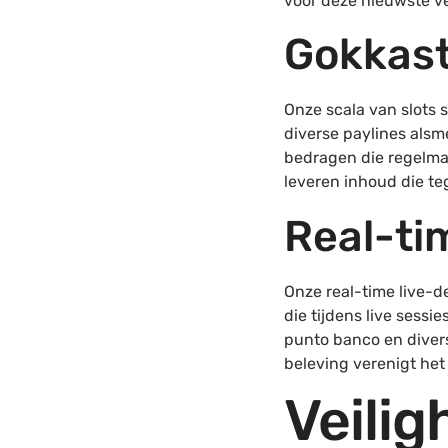
voor deze nieuwste v
Gokkast
Onze scala van slots s
diverse paylines alsm
bedragen die regelmat
leveren inhoud die t
Real-ti
Onze real-time live-d
die tijdens live sessi
punto banco en diver
beleving verenigt he
Veilig