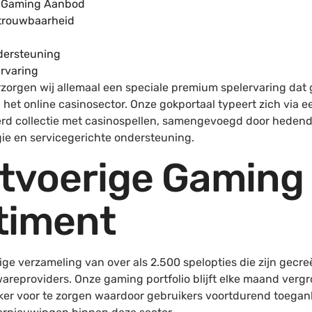
e Gaming Aanbod
etrouwbaarheid
dersteuning
rvaring
zorgen wij allemaal een speciale premium spelervaring dat
p het online casinosector. Onze gokportaal typeert zich via e
erd collectie met casinospellen, samengevoegd door heden
ie en servicegerichte ondersteuning.
itvoerige Gaming
timent
ige verzameling van over als 2.500 spelopties die zijn gecre
reproviders. Onze gaming portfolio blijft elke maand verg
ker voor te zorgen waardoor gebruikers voortdurend toegan