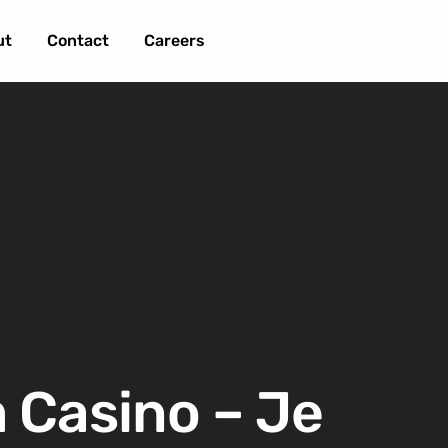
ut
Contact
Careers
 Casino – Je