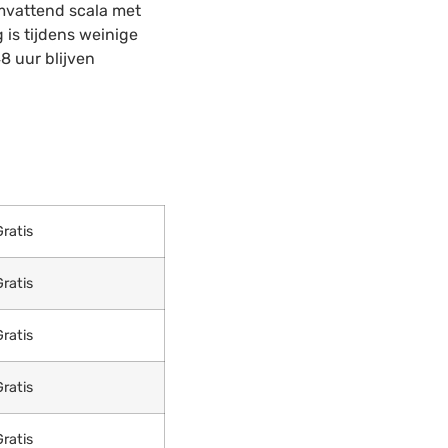
mvattend scala met
 is tijdens weinige
8 uur blijven
Gratis
Gratis
Gratis
Gratis
Gratis