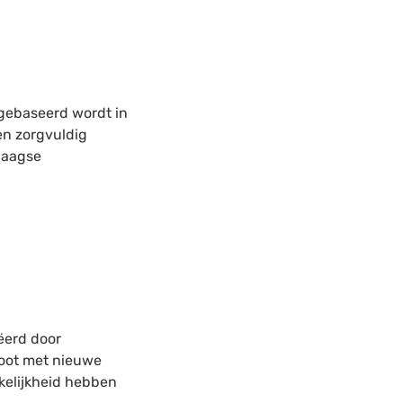
 gebaseerd wordt in
en zorgvuldig
daagse
ëerd door
root met nieuwe
kelijkheid hebben