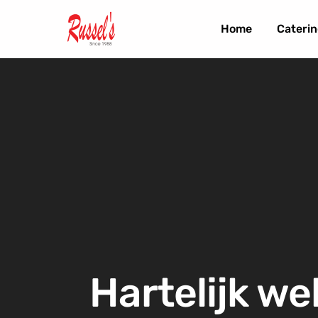
Home
Caterin
Hartelijk w