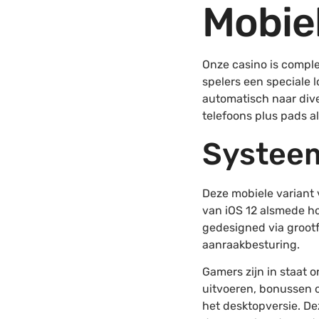
Mobie
Onze casino is compl
spelers een speciale 
automatisch naar diver
telefoons plus pads al
Systeem
Deze mobiele variant 
van iOS 12 alsmede ho
gedesigned via grootf
aanraakbesturing.
Gamers zijn in staat 
uitvoeren, bonussen o
het desktopversie. De