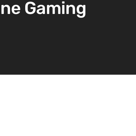
line Gaming