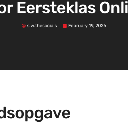
or Eersteklas On
slw.thesocials
February 19, 2026
dsopgave