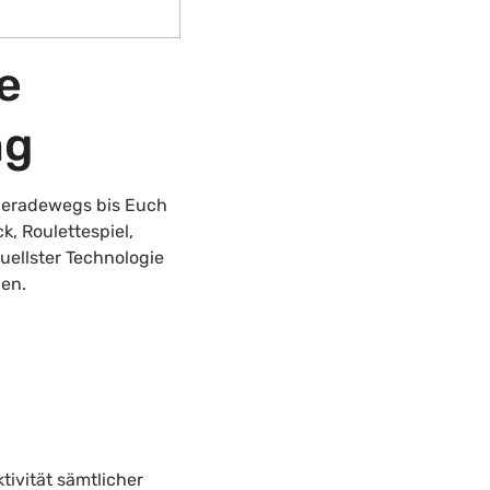
e
ng
geradewegs bis Euch
k, Roulettespiel,
uellster Technologie
en.
tivität sämtlicher