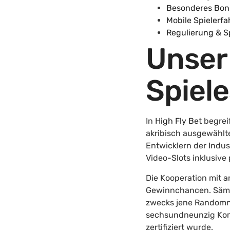
Besonderes Bon
Mobile Spielerfa
Regulierung & S
Unser 
Spiel
In
High Fly Bet
begreif
akribisch ausgewählte
Entwicklern der Indus
Video-Slots inklusive
Die Kooperation mit 
Gewinnchancen. Sämtl
zwecks jene Randomne
sechsundneunzig Kom
zertifiziert wurde.