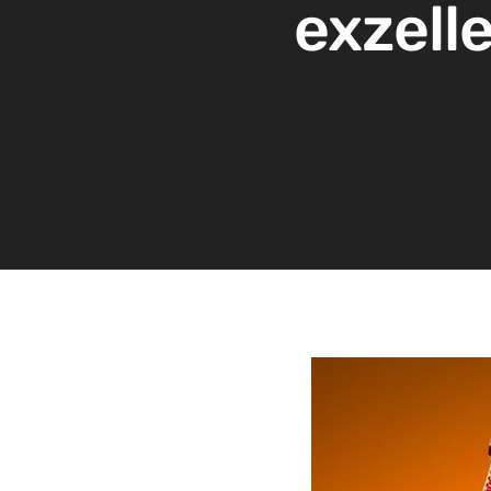
exzell