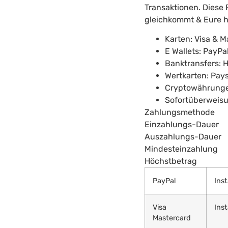
Transaktionen. Diese
gleichkommt & Eure h
Karten: Visa & M
E Wallets: PayPa
Banktransfers: 
Wertkarten: Pay
Cryptowährungen
Sofortüberweisu
Zahlungsmethode
Einzahlungs-Dauer
Auszahlungs-Dauer
Mindesteinzahlung
Höchstbetrag
PayPal
Ins
Visa
Ins
Mastercard