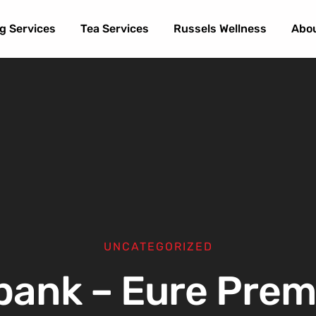
g Services
Tea Services
Russels Wellness
Abo
UNCATEGORIZED
lbank – Eure Prem