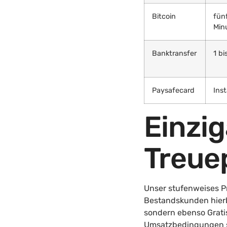
Bitcoin
fünf
Min
Banktransfer
1 b
Paysafecard
Ins
Einzi
Treue
Unser stufenweises Pr
Bestandskunden hierb
sondern ebenso Grat
Umsatzbedingungen si