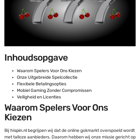
Inhoudsopgave
Waarom Spelers Voor Ons Kiezen
Onze Uitgebreide Spelcollectie
Flexibele Betalingsopties
Mobiel Gaming Zonder Compromissen
Veiligheid en Licenties
Waarom Spelers Voor Ons
Kiezen
Bij
hispin.nl
begrijpen wij dat de online gokmarkt overspoeld wordt
met talloze aanbieders. Daarom hebben wij onze missie gericht op