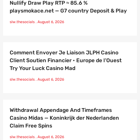
Nullify Draw Play RTP ≈ 85.6 %
playsmokace.net — G7 country Deposit & Play
slw.thesocials
August 6, 2026
Comment Envoyer Je Liaison JLPH Casino
Client Soutien Financier • Europe de l’Ouest
Try Your Luck Casino Mad
slw.thesocials
August 6, 2026
Withdrawal Appendage And Timeframes
Casino Midas — Koninkrijk der Nederlanden
Claim Free Spins
slw.thesocials
August 6, 2026