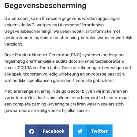
Gegevensbescherming
Uw persoonlijke en financiële gegevens worden opgeslagen
volgens de AVG-wetgeving (Algemene Verordening
Gegevensbescherming). Wij delen nooit klantinformatie met
derden zonder expliciete toestemming, behalve wanneer wettelijk
verplicht.
Onze Random Number Generator (RNG) systemen ondergaan
regelmatig onafhankelijke audits door erkende testlaboratoria
zoals eCOGRA en iTech Labs. Deze certificeringen bevestigen dat
alle speluitkomsten volledig willekeurig en onvoorspelbaar zijn,
wat eerlijke speelkansen garandeert voor alle gebruikers.
Met jarenlange ervaring in de goksector blijven wij innoveren en
verbeteren. Ons doel is niet alleen entertainment te bieden, maar
een complete gaming-ervaring te creëren waarin spelers zich
gewaardeerd en veilig voelen bij elke sessie.
Facebook
Twitter