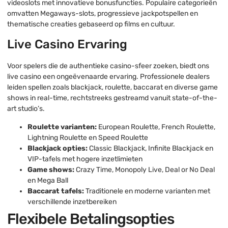
videoslots met innovatieve bonusfuncties. Populaire categorieën
omvatten Megaways-slots, progressieve jackpotspellen en
thematische creaties gebaseerd op films en cultuur.
Live Casino Ervaring
Voor spelers die de authentieke casino-sfeer zoeken, biedt ons
live casino een ongeëvenaarde ervaring. Professionele dealers
leiden spellen zoals blackjack, roulette, baccarat en diverse game
shows in real-time, rechtstreeks gestreamd vanuit state-of-the-
art studio’s.
Roulette varianten:
European Roulette, French Roulette,
Lightning Roulette en Speed Roulette
Blackjack opties:
Classic Blackjack, Infinite Blackjack en
VIP-tafels met hogere inzetlimieten
Game shows:
Crazy Time, Monopoly Live, Deal or No Deal
en Mega Ball
Baccarat tafels:
Traditionele en moderne varianten met
verschillende inzetbereiken
Flexibele Betalingsopties