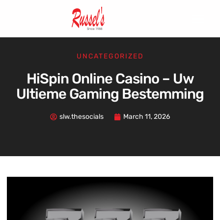
UNCATEGORIZED
HiSpin Online Casino – Uw
Ultieme Gaming Bestemming
slw.thesocials
March 11, 2026