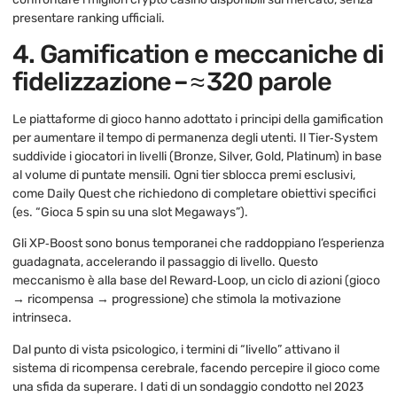
presentare ranking ufficiali.
4. Gamification e meccaniche di
fidelizzazione – ≈ 320 parole
Le piattaforme di gioco hanno adottato i principi della gamification
per aumentare il tempo di permanenza degli utenti. Il Tier‑System
suddivide i giocatori in livelli (Bronze, Silver, Gold, Platinum) in base
al volume di puntate mensili. Ogni tier sblocca premi esclusivi,
come Daily Quest che richiedono di completare obiettivi specifici
(es. “Gioca 5 spin su una slot Megaways”).
Gli XP‑Boost sono bonus temporanei che raddoppiano l’esperienza
guadagnata, accelerando il passaggio di livello. Questo
meccanismo è alla base del Reward‑Loop, un ciclo di azioni (gioco
→ ricompensa → progressione) che stimola la motivazione
intrinseca.
Dal punto di vista psicologico, i termini di “livello” attivano il
sistema di ricompensa cerebrale, facendo percepire il gioco come
una sfida da superare. I dati di un sondaggio condotto nel 2023