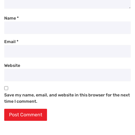
Name
*
Email
*
Website
Save my name, email, and website in this browser for the next
time I comment.