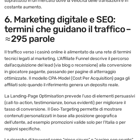
soprattutto in un mercato dove la velocità delle transazioni è in
costante aumento.
6. Marketing digitale e SEO:
termini che guidano il traffico –
≈ 295 parole
Il traffico verso i casinò online è alimentato da una rete di termini
tecnici legati al marketing. L’Affiliate Funnel descrive il percorso
dall’acquisizione del lead (via blog o recensione) alla conversione
in giocatore pagante, passando per pagine di atterraggio
ottimizzate. Il modello CPA‑Model (Cost Per Acquisition) paga gli
affiliati solo quando il riferimento genera un deposito reale.
La Landing‑Page Optimisation prevede l’uso di elementi persuasivi
(call‑to‑action, testimonianze, bonus evidenti) per migliorare il
tasso di conversione. Il Geo‑Targeting permette di mostrare
contenuti personalizzati in base alla posizione geografica
dell’utente, ad esempio promozioni valide solo per l’Italia o per
regioni specifiche.
Le ricerche di keyword come “gioco sicuro” e “casino con crypto”