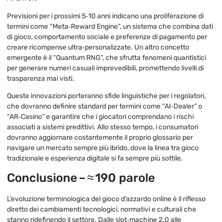
Previsioni per i prossimi 5‑10 anni indicano una proliferazione di
termini come “Meta‑Reward Engine”, un sistema che combina dati
di gioco, comportamento sociale e preferenze di pagamento per
creare ricompense ultra‑personalizzate. Un altro concetto
emergente è il “Quantum RNG”, che sfrutta fenomeni quantistici
per generare numeri casuali imprevedibili, promettendo livelli di
trasparenza mai visti.
Queste innovazioni porteranno sfide linguistiche per i regolatori,
che dovranno definire standard per termini come “AI‑Dealer” o
“AR‑Casino” e garantire che i giocatori comprendano i rischi
associati a sistemi predittivi. Allo stesso tempo, i consumatori
dovranno aggiornare costantemente il proprio glossario per
navigare un mercato sempre più ibrido, dove la linea tra gioco
tradizionale e esperienza digitale si fa sempre più sottile.
Conclusione – ≈ 190 parole
L’evoluzione terminologica del gioco d’azzardo online è il riflesso
diretto dei cambiamenti tecnologici, normativi e culturali che
stanno ridefinendo il settore. Dalle slot‑machine 2.0 alle