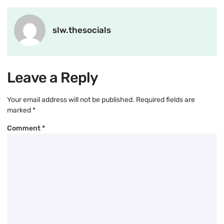
slw.thesocials
Leave a Reply
Your email address will not be published.
Required fields are
marked
*
Comment
*