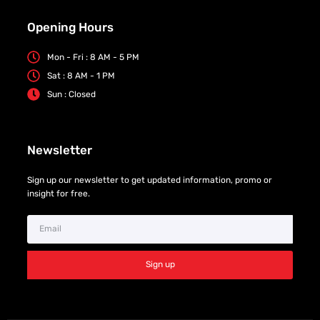
Opening Hours
Mon - Fri : 8 AM - 5 PM
Sat : 8 AM - 1 PM
Sun : Closed
Newsletter
Sign up our newsletter to get updated information, promo or
insight for free.
Sign up