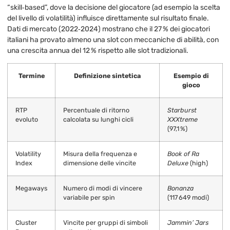
“skill‑based”, dove la decisione del giocatore (ad esempio la scelta
del livello di volatilità) influisce direttamente sul risultato finale.
Dati di mercato (2022‑2024) mostrano che il 27 % dei giocatori
italiani ha provato almeno una slot con meccaniche di abilità, con
una crescita annua del 12 % rispetto alle slot tradizionali.
Termine
Definizione sintetica
Esempio di
gioco
RTP
Percentuale di ritorno
Starburst
evoluto
calcolata su lunghi cicli
XXXtreme
(97,1 %)
Volatility
Misura della frequenza e
Book of Ra
Index
dimensione delle vincite
Deluxe
(high)
Megaways
Numero di modi di vincere
Bonanza
variabile per spin
(117 649 modi)
Cluster
Vincite per gruppi di simboli
Jammin’ Jars