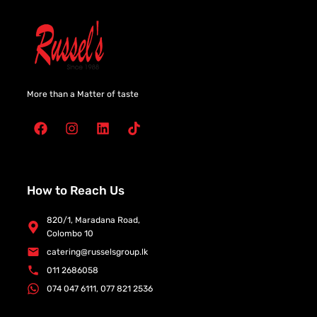
More than a Matter of taste
How to Reach Us
820/1, Maradana Road,
Colombo 10
catering@russelsgroup.lk
011 2686058
074 047 6111, 077 821 2536