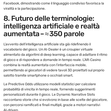
Facebook, dimostrando come il linguaggio condiviso favorisca la
viralità e la partecipazione.
8. Futuro delle terminologie:
intelligenza artificiale e realtà
aumentata – ≈ 350 parole
L’avvento dell’intelligenza artificiale sta già ridefinendo il
vocabolario del gioco. Un AI‑Dealer è un croupier virtuale
alimentato da algoritmi di deep learning, capace di adattare il ritmo
di gioco e di rispondere a domande in tempo reale. L’AR‑Casino
combina la realtà aumentata con l’interfaccia mobile,
permettendo ai giocatori di vedere tavoli 3D proiettati sul proprio
salotto tramite smartphone o occhiali smart.
Le Predictive Odds utilizzano modelli statistici per calcolare
probabilità di vincita in tempo reale, fornendo suggerimenti
personalizzati durante il gioco. Le Dynamic Narrative Slots
raccontano storie che si evolvono in base alle scelte del giocatore,
con percorsi ramificati e finali multipli, grazie a motori narrativi
AI‑driven.