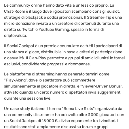
Le community online hanno dato vita a un lessico proprio. La
Chat‑Room è il luogo dove i giocatori scambiano consigli su slot,
strategie di blackjack e codici promozionali. Il Streamer‑Tip è una
micro‑donazione inviata a un creatore di contenuti durante una
diretta su Twitch o YouTube Gaming, spesso in forma di
criptovaluta.
Il Social Jackpot è un premio accumulato da tutti i partecipanti di
una stanza di gioco, distribuibile in base a criteri di partecipazione
o casualità. Il Clan‑Play permette a gruppi di amici di unirsi in tornei
esclusivi, condividendo progressi e ricompense.
Le piattaforme di streaming hanno generato termini come
“Play‑Along”, dove lo spettatore può scommettere
simultaneamente al giocatore in diretta, e “Viewer‑Driven Bonus”,
attivato quando un certo numero di spettatori invia suggerimenti
durante una sessione live.
Un case study italiano: il torneo “Roma Live Slots” organizzato da
una community di streamer ha coinvolto oltre 3 000 giocatori, con
un Social Jackpot di 15 000 €, diviso equamente tra i vincitori. I
risultati sono stati ampiamente discussi su forum e gruppi