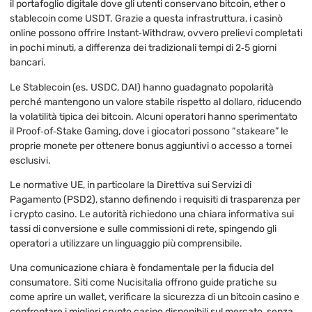
il portafoglio digitale dove gli utenti conservano bitcoin, ether o
stablecoin come USDT. Grazie a questa infrastruttura, i casinò
online possono offrire Instant‑Withdraw, ovvero prelievi completati
in pochi minuti, a differenza dei tradizionali tempi di 2‑5 giorni
bancari.
Le Stablecoin (es. USDC, DAI) hanno guadagnato popolarità
perché mantengono un valore stabile rispetto al dollaro, riducendo
la volatilità tipica dei bitcoin. Alcuni operatori hanno sperimentato
il Proof‑of‑Stake Gaming, dove i giocatori possono “stakeare” le
proprie monete per ottenere bonus aggiuntivi o accesso a tornei
esclusivi.
Le normative UE, in particolare la Direttiva sui Servizi di
Pagamento (PSD2), stanno definendo i requisiti di trasparenza per
i crypto casino. Le autorità richiedono una chiara informativa sui
tassi di conversione e sulle commissioni di rete, spingendo gli
operatori a utilizzare un linguaggio più comprensibile.
Una comunicazione chiara è fondamentale per la fiducia del
consumatore. Siti come Nucisitalia offrono guide pratiche su
come aprire un wallet, verificare la sicurezza di un bitcoin casino e
confrontare i migliori crypto casino disponibili sul mercato, senza