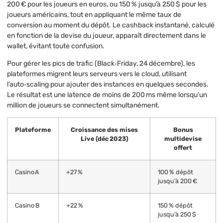
200 € pour les joueurs en euros, ou 150 % jusqu’à 250 $ pour les
joueurs américains, tout en appliquant le même taux de
conversion au moment du dépôt. Le cashback instantané, calculé
en fonction de la devise du joueur, apparaît directement dans le
wallet, évitant toute confusion.
Pour gérer les pics de trafic (Black‑Friday, 24 décembre), les
plateformes migrent leurs serveurs vers le cloud, utilisant
l’auto‑scaling pour ajouter des instances en quelques secondes.
Le résultat est une latence de moins de 200 ms même lorsqu’un
million de joueurs se connectent simultanément.
Plateforme
Croissance des mises
Bonus
Live (déc 2023)
multidevise
offert
Casino A
+27 %
100 % dépôt
jusqu’à 200 €
Casino B
+22 %
150 % dépôt
jusqu’à 250 $