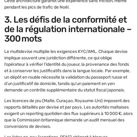
Cette architecture garantit une expérience sans friction, même
pendant les pics de trafic de Noël.
3. Les défis de la conformité et
de la régulation internationale –
300 mots
Le multidevise multiplie les exigences KYC/AML. Chaque devise
implique souvent une juridiction différente, ce qui oblige
l’opérateur à vérifier l’identité du joueur, la provenance des fonds
et à conserver les justificatifs dans la langue locale. Par exemple,
un dépôt en rouble nécessite la validation du passeport russe et
d’un justificatif de domicile, tandis qu’un paiement en yen
demande un contrôle supplémentaire du statut fiscal japonais.
Les licences de jeu (Malte, Curaçao, Royaume‑Uni) imposent des
rapports détaillés par devise et par pays. Les autorités maltaises
exigent un reporting quotidien des flux supérieurs à 10 000 €, alors
que la Commission britannique demande un audit mensuel des
conversions de devises.