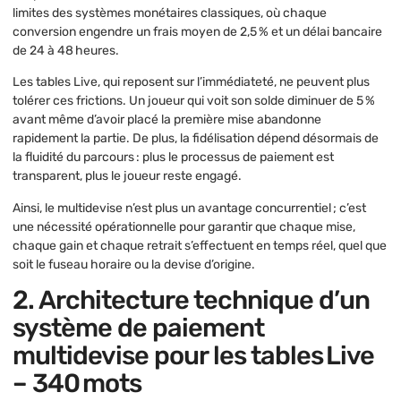
limites des systèmes monétaires classiques, où chaque
conversion engendre un frais moyen de 2,5 % et un délai bancaire
de 24 à 48 heures.
Les tables Live, qui reposent sur l’immédiateté, ne peuvent plus
tolérer ces frictions. Un joueur qui voit son solde diminuer de 5 %
avant même d’avoir placé la première mise abandonne
rapidement la partie. De plus, la fidélisation dépend désormais de
la fluidité du parcours : plus le processus de paiement est
transparent, plus le joueur reste engagé.
Ainsi, le multidevise n’est plus un avantage concurrentiel ; c’est
une nécessité opérationnelle pour garantir que chaque mise,
chaque gain et chaque retrait s’effectuent en temps réel, quel que
soit le fuseau horaire ou la devise d’origine.
2. Architecture technique d’un
système de paiement
multidevise pour les tables Live
– 340 mots