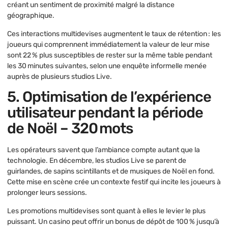
créant un sentiment de proximité malgré la distance
géographique.
Ces interactions multidevises augmentent le taux de rétention : les
joueurs qui comprennent immédiatement la valeur de leur mise
sont 22 % plus susceptibles de rester sur la même table pendant
les 30 minutes suivantes, selon une enquête informelle menée
auprès de plusieurs studios Live.
5. Optimisation de l’expérience
utilisateur pendant la période
de Noël – 320 mots
Les opérateurs savent que l’ambiance compte autant que la
technologie. En décembre, les studios Live se parent de
guirlandes, de sapins scintillants et de musiques de Noël en fond.
Cette mise en scène crée un contexte festif qui incite les joueurs à
prolonger leurs sessions.
Les promotions multidevises sont quant à elles le levier le plus
puissant. Un casino peut offrir un bonus de dépôt de 100 % jusqu’à