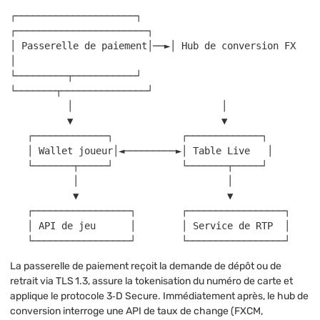
┌─────────────────────┐      
┌───────────────────────┐

│ Passerelle de paiement│──►│ Hub de conversion FX   
│

└─────────┬───────────┘      
└───────┬───────────────┘

          │                          │

          ▼                          ▼

   ┌─────────────┐            ┌─────────────┐

   │ Wallet joueur│◄─────────►│ Table Live   │

   └───────┬─────┘            └───────┬─────┘

           │                          │

           ▼                          ▼

   ┌─────────────────┐        ┌─────────────────┐

   │ API de jeu      │        │ Service de RTP  │

La passerelle de paiement reçoit la demande de dépôt ou de
retrait via TLS 1.3, assure la tokenisation du numéro de carte et
applique le protocole 3‑D Secure. Immédiatement après, le hub de
conversion interroge une API de taux de change (FXCM,