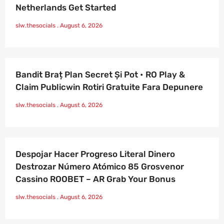
Netherlands Get Started
slw.thesocials
August 6, 2026
Bandit Braț Plan Secret Și Pot • RO Play &
Claim Publicwin Rotiri Gratuite Fara Depunere
slw.thesocials
August 6, 2026
Despojar Hacer Progreso Literal Dinero
Destrozar Número Atómico 85 Grosvenor
Cassino ROOBET – AR Grab Your Bonus
slw.thesocials
August 6, 2026