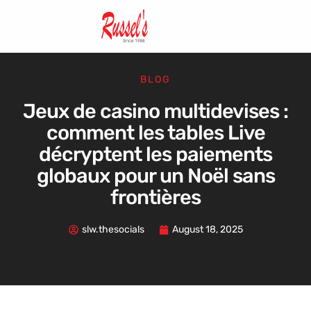
BLOG
Jeux de casino multidevises :
comment les tables Live
décryptent les paiements
globaux pour un Noël sans
frontières
slw.thesocials
August 18, 2025