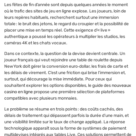
Les fêtes de fin d’année sont depuis quelques années le moment
où le trafic des sites de jeu en ligne explose. Les joueurs, loin de
leurs repères habituels, recherchent surtout une immersion
totale : le bruit des jetons, le regard du croupier et la possibilité de
placer une mise en temps réel. Cette exigence d’« live »
authentique a poussé les opérateurs à multiplier les studios, les
caméras 4K et les chats vocaux.
Dans ce contexte, la question de la devise devient centrale. Un
joueur français qui veut rejoindre une table de roulette depuis
New York doit gérer la conversion euro‑dollar, les frais de carte et
les délais de virement. C’est une friction qui brise l’immersion et,
surtout, qui décourage la mise immédiate. Pour ceux qui
souhaitent explorer les options disponibles, le guide des
nouveaux
casino en ligne
propose une première sélection de plateformes
compatibles avec plusieurs monnaies.
Le problème se résume en trois points : des coûts cachés, des
délais de traitement qui dépassent parfois la durée d’une main, et
une visibilité limitée sur le taux de change appliqué. La réponse
technologique apparaît sous la forme de systèmes de paiement
multidevises intégrés aux tables Live. Ces solutions permettent de