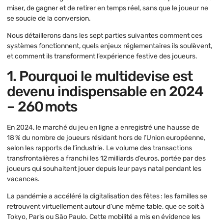
miser, de gagner et de retirer en temps réel, sans que le joueur ne
se soucie de la conversion.
Nous détaillerons dans les sept parties suivantes comment ces
systèmes fonctionnent, quels enjeux réglementaires ils soulèvent,
et comment ils transforment l’expérience festive des joueurs.
1. Pourquoi le multidevise est
devenu indispensable en 2024
– 260 mots
En 2024, le marché du jeu en ligne a enregistré une hausse de
18 % du nombre de joueurs résidant hors de l’Union européenne,
selon les rapports de l’industrie. Le volume des transactions
transfrontalières a franchi les 12 milliards d’euros, portée par des
joueurs qui souhaitent jouer depuis leur pays natal pendant les
vacances.
La pandémie a accéléré la digitalisation des fêtes : les familles se
retrouvent virtuellement autour d’une même table, que ce soit à
Tokyo, Paris ou São Paulo. Cette mobilité a mis en évidence les