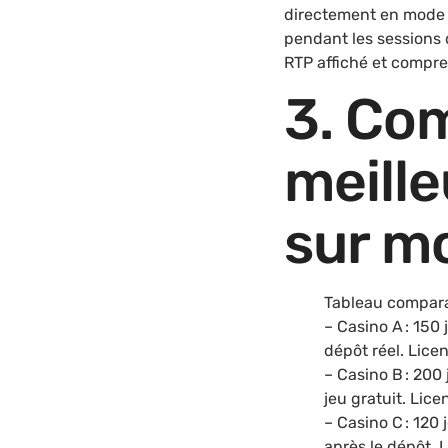
directement en mode r
pendant les sessions d
RTP affiché et compr
3. Co
meille
sur m
Tableau comparat
– Casino A : 150
dépôt réel. Lic
– Casino B : 200
jeu gratuit. Lic
– Casino C : 120
après le dépôt. 