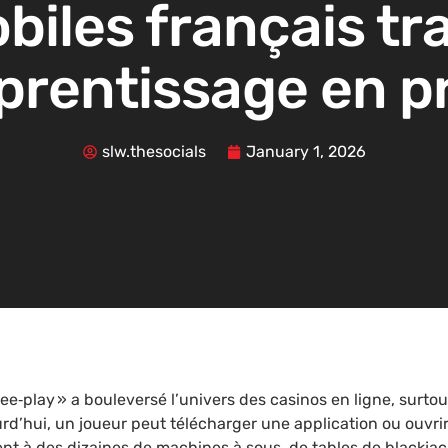
biles français t
pprentissage en pr
slw.thesocials
January 1, 2026
e‑play » a bouleversé l’univers des casinos en ligne, surto
d’hui, un joueur peut télécharger une application ou ouvrir
 à des dizaines de machines à sous, de tables de blackjack