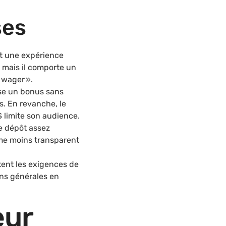
ses
it une expérience
 mais il comporte un
 wager ».
ose un bonus sans
s. En revanche, le
 limite son audience.
de dépôt assez
mme moins transparent
tent les exigences de
ons générales en
eur