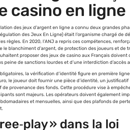
e casino en ligne
lation des jeux d’argent en ligne a connu deux grandes pha
égulation des Jeux En Ligne) était l’organisme chargé de dél
 des règles. En 2020, l’ANJ a repris ces compétences, renfor
re le blanchiment d’argent, de protection des joueurs et de 
ouhaitent proposer des jeux de casino aux Français doivent 
ous peine de sanctions lourdes et d’une interdiction d’accès
bligatoires, la vérification d’identité figure en première lign
, le joueur doit fournir une pièce d’identité, un justificatif 
tif de provenance des fonds. Cette procédure vise à empêche
icipants sont majeurs. Les opérateurs doivent également imp
bdomadaires et mensuelles, ainsi que des plafonds de pertes,
t.
free‑play » dans la loi