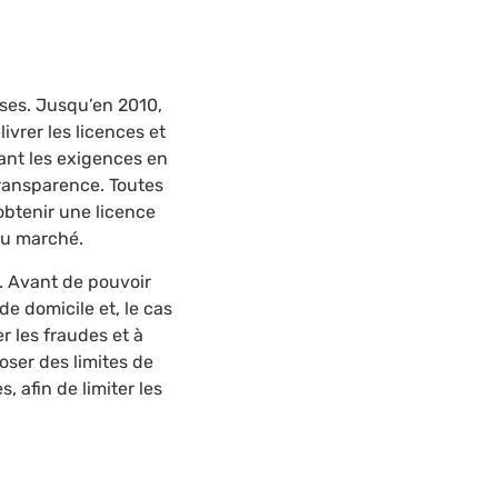
ses. Jusqu’en 2010,
ivrer les licences et
çant les exigences en
transparence. Toutes
obtenir une licence
 au marché.
e. Avant de pouvoir
de domicile et, le cas
r les fraudes et à
oser des limites de
 afin de limiter les