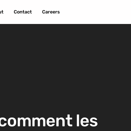
ut
Contact
Careers
: comment les