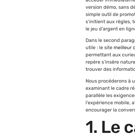
version démo, sans dé
simple outil de promo
s’initient aux règles,
le jeu d’argent en lign
Dans le second paragr
utile : le site
meilleur 
permettant aux curieu
repère s’insère nature
trouver des informatio
Nous procéderons à un
examinant le cadre ré
parallèle les exigence
l’expérience mobile, af
encourager la conversi
1. Le 