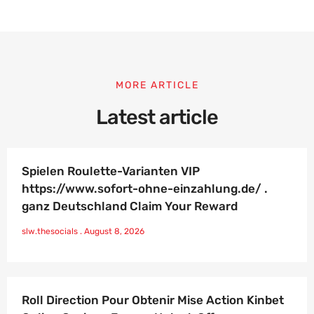
MORE ARTICLE
Latest article
Spielen Roulette-Varianten VIP
https://www.sofort-ohne-einzahlung.de/ .
ganz Deutschland Claim Your Reward
slw.thesocials
August 8, 2026
Roll Direction Pour Obtenir Mise Action Kinbet