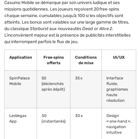
Casumo Mobile se démarque par son univers ludique et ses
missions quotidiennes. Les joueurs reçoivent 20 free‑spins
chaque semaine, cumulables jusqu’à 100 si les objectifs sont
atteints. Les bonus sont valables sur une large gamme de titres,
du classique
Starburst
aux nouveautés
Dead or Alive 2
.
L’inconvénient majeur est la présence de publicités interstitielles
qui interrompent parfois le flux de jeu.
Application
Free‑spins
Conditions
UI/UX
offerts
de mise
SpinPalace
50
35 x
Interface
Mobile
(déclenchés
fluide,
après dépôt)
graphismes
haute
résolution
LeoVegas
30
30 x
Design
App
(instantanés)
« one‑hand »,
navigation
intuitive