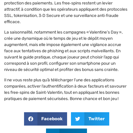
protection des paiements. Les free‑spins restent un levier
attractif, à condition que les opérateurs appliquent des protocoles
SSL, tokenisation, 3‑D Secure et une surveillance anti‑fraude
efficace.
La saisonnalité, notamment les campagnes « Valentine’s Day »,
crée une dynamique où le temps de jeu et le dépôt moyen
augmentent, mais elle impose également une vigilance accrue
face aux tentatives de phishing et aux scripts malveillants. En
suivant le guide pratique, chaque joueur peut choisir l’app qui
correspond à son profil, configurer son smartphone pour un
niveau de sécurité optimal et profiter des bonus sans crainte.
Il ne vous reste plus qu’à télécharger l’une des applications
comparées, activer l’authentification à deux facteurs et savourer
les free‑spins de Saint‑Valentin, tout en appliquant les bonnes
pratiques de paiement sécurisées. Bonne chance et bon jeu !
Facebook
Twitter