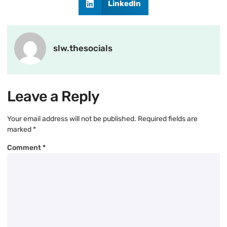
LinkedIn
slw.thesocials
Leave a Reply
Your email address will not be published.
Required fields are
marked
*
Comment
*