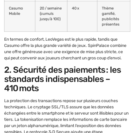
Casumo
20 / semaine
40 x
Thème
Mobile
(cumuls
gamifié,
jusqu’à 100)
publicités
présentes
En termes de confort, LeoVegas est le plus rapide, tandis que
Casumo offre la plus grande variété de jeux. SpinPalace combine
une offre généreuse avec une exigence de mise plus stricte, ce
qui peut convenir aux joueurs cherchant un gros coup d’envoi.
2. Sécurité des paiements : les
standards indispensables –
410 mots
La protection des transactions repose sur plusieurs couches
techniques. Le cryptage SSL/TLS assure que les données
échangées entre le smartphone et le serveur sont illisibles pour un
tiers. La tokenisation remplace les informations de carte bancaire
par un jeton alphanumérique, limitant l’exposition des données
sensibles. Le protocole 3‑D Secure ajoute une étape