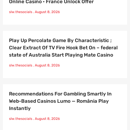
Online Casino · France Unlock Offer
slw.thesocials
August 8, 2026
Play Up Percolate Game By Characteristic ;
Clear Extract Of TV Fire Hook Bet On – federal
state of Australia Start Playing Mate Casino
slw.thesocials
August 8, 2026
Recommendations For Gambling Smartly In
Web-Based Casinos Lumo — România Play
Instantly
slw.thesocials
August 8, 2026