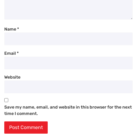
Name
*
Email
*
Website
Save my name, email, and website in this browser for the next
time I comment.