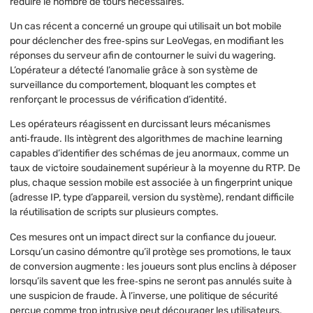
réduire le nombre de tours nécessaires.
Un cas récent a concerné un groupe qui utilisait un bot mobile
pour déclencher des free‑spins sur LeoVegas, en modifiant les
réponses du serveur afin de contourner le suivi du wagering.
L’opérateur a détecté l’anomalie grâce à son système de
surveillance du comportement, bloquant les comptes et
renforçant le processus de vérification d’identité.
Les opérateurs réagissent en durcissant leurs mécanismes
anti‑fraude. Ils intègrent des algorithmes de machine learning
capables d’identifier des schémas de jeu anormaux, comme un
taux de victoire soudainement supérieur à la moyenne du RTP. De
plus, chaque session mobile est associée à un fingerprint unique
(adresse IP, type d’appareil, version du système), rendant difficile
la réutilisation de scripts sur plusieurs comptes.
Ces mesures ont un impact direct sur la confiance du joueur.
Lorsqu’un casino démontre qu’il protège ses promotions, le taux
de conversion augmente : les joueurs sont plus enclins à déposer
lorsqu’ils savent que les free‑spins ne seront pas annulés suite à
une suspicion de fraude. À l’inverse, une politique de sécurité
perçue comme trop intrusive peut décourager les utilisateurs,