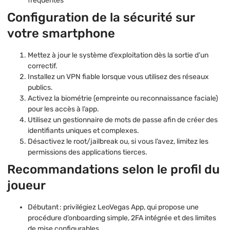
fréquentes
Configuration de la sécurité sur
votre smartphone
Mettez à jour le système d’exploitation dès la sortie d’un
correctif.
Installez un VPN fiable lorsque vous utilisez des réseaux
publics.
Activez la biométrie (empreinte ou reconnaissance faciale)
pour les accès à l’app.
Utilisez un gestionnaire de mots de passe afin de créer des
identifiants uniques et complexes.
Désactivez le root/jailbreak ou, si vous l’avez, limitez les
permissions des applications tierces.
Recommandations selon le profil du
joueur
Débutant : privilégiez LeoVegas App, qui propose une
procédure d’onboarding simple, 2FA intégrée et des limites
de mise configurables.