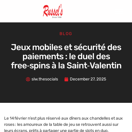
BLOG
Jeux mobiles et sécurité des
paiements : le duel des
free‑spins à la Saint‑Valentin
slw.thesocials
December 27, 2025
Le 14 février n’est plus réservé aux dîners aux chandelles et aux
roses : les amoureux de la table de jeu se retrouvent aussi sur
leurs écrans, prêts à partager une partie de slots en duo.