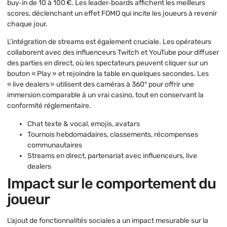
buy‑in de 10 à 100 €. Les leader‑boards affichent les meilleurs
scores, déclenchant un effet FOMO qui incite les joueurs à revenir
chaque jour.
L’intégration de streams est également cruciale. Les opérateurs
collaborent avec des influenceurs Twitch et YouTube pour diffuser
des parties en direct, où les spectateurs peuvent cliquer sur un
bouton « Play » et rejoindre la table en quelques secondes. Les
« live dealers » utilisent des caméras à 360° pour offrir une
immersion comparable à un vrai casino, tout en conservant la
conformité réglementaire.
Chat texte & vocal, emojis, avatars
Tournois hebdomadaires, classements, récompenses
communautaires
Streams en direct, partenariat avec influenceurs, live
dealers
Impact sur le comportement du
joueur
L’ajout de fonctionnalités sociales a un impact mesurable sur la