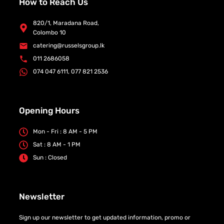
How to Reach Us
820/1, Maradana Road,
Colombo 10
catering@russelsgroup.lk
011 2686058
074 047 6111, 077 821 2536
Opening Hours
Mon - Fri : 8 AM - 5 PM
Sat : 8 AM - 1 PM
Sun : Closed
Newsletter
Sign up our newsletter to get updated information, promo or