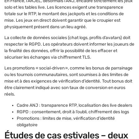
En France, l’ARJEL, désormais l’ANJ, encadre strictement les jeux
solo et les tables live. Les licences exigent une transparence
totale sur le RTP, le montant des jackpots et les conditions de
mise. Les jeux en direct doivent garantir que le croupier est
physiquement présent dans un lieu agréé.
La collecte de données sociales (chat logs, profils d’avatars) doit
respecter le RGPD. Les opérateurs doivent informer les joueurs de
la finalité des données, offrir la possibilité de les effacer et
sécuriser les échanges via chiffrement TLS.
Les promotions « social‑driven », comme les bonus de parrainage
ou les tournois communautaires, sont soumises à des limites de
mise et à des exigences de vérification d’identité. Tout bonus doit
être clairement indiqué avec son taux de conversion en euros
réels.
Cadre ANJ : transparence RTP, localisation des live dealers
RGPD : consentement, droit à l’oubli, chiffrement des logs
Promotions : limites de mise, vérification d’identité
obligatoire
Études de cas estivales – deux