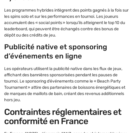
Les programmes hybrides intègrent des points gagnés à la fois sur
les spins solo et sur les performances en tournoi. Les joueurs
accumulent des « social points » lorsqu’ils atteignent le top 10 du
leaderboard, qui peuvent être échangés contre des bonus de
dépôt ou des crédits de jeu.
Publicité native et sponsoring
d’événements en ligne
Les opérateurs utilisent la publicité native dans les flux de jeux,
affichant des bannières sponsorisées pendant les pauses de
tournoi. Le sponsoring d’événements comme le « Beach Party
Tournament » attire des partenaires de boissons énergétiques et
de marques de maillots de bain, créant des revenus additionnels
hors jeu.
Contraintes réglementaires et
conformité en France