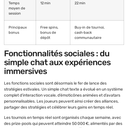
Temps
12 min
22 min
moyen de
session
Principaux
Free spins,
Buy‑in de tournoi,
bonus
bonus de
cash‑back
dépôt
communautaire
Fonctionnalités sociales : du
simple chat aux expériences
immersives
Les fonctions sociales sont désormais le fer de lance des
stratégies estivales. Un simple chat texte a évolué en un système
complet d’interaction vocale, d’émoticônes animées et d’avatars
personnalisables. Les joueurs peuvent ainsi créer des alliances,
partager des stratégies et célébrer leurs gains en temps réel.
Les tournois en temps réel sont organisés chaque semaine, avec
des prize‑pools qui peuvent atteindre 50 000 €, alimentés par des