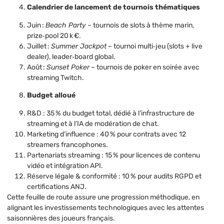
Calendrier de lancement de tournois thématiques
Juin :
Beach Party
– tournois de slots à thème marin,
prize‑pool 20 k €.
Juillet :
Summer Jackpot
– tournoi multi‑jeu (slots + live
dealer), leader‑board global.
Août :
Sunset Poker
– tournois de poker en soirée avec
streaming Twitch.
Budget alloué
R&D : 35 % du budget total, dédié à l’infrastructure de
streaming et à l’IA de modération de chat.
Marketing d’influence : 40 % pour contrats avec 12
streamers francophones.
Partenariats streaming : 15 % pour licences de contenu
vidéo et intégration API.
Réserve légale & conformité : 10 % pour audits RGPD et
certifications ANJ.
Cette feuille de route assure une progression méthodique, en
alignant les investissements technologiques avec les attentes
saisonnières des joueurs français.