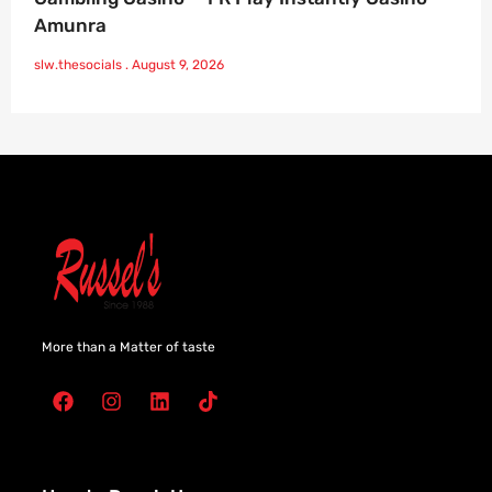
Amunra
slw.thesocials
August 9, 2026
More than a Matter of taste