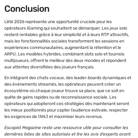
Conclusion
L’été 2026 représente une opportunité cruciale pour les
opérateurs iGaming qui souhaitent se démarquer. Les jeux solo
restent rentables grâce à leur simplicité et à leurs RTP attractifs,
mais les fonctionnalités sociales transforment les sessions en
expériences communautaires, augmentant la rétention et le
ARPU. Les modèles hybrides, combinant slots solo et tournois
multijoueurs, offrent le meilleur des deux mondes et répondent
aux attentes diversifiées des joueurs français.
En intégrant des chats vocaux, des leader‑boards dynamiques et
des événements streamés, les opérateurs peuvent créer un
écosystème où chaque joueur trouve sa place, que ce soit en
quête de gains rapides ou de reconnaissance sociale. Les
opérateurs qui adopteront ces stratégies dès maintenant seront
les mieux positionnés pour capter l’audience estivale, respecter
les exigences de l’ANJ et maximiser leurs revenus.
Escapist Magazine reste une ressource utile pour consulter les
dernières listes de sites autorisés et lire les avis d’experts avant